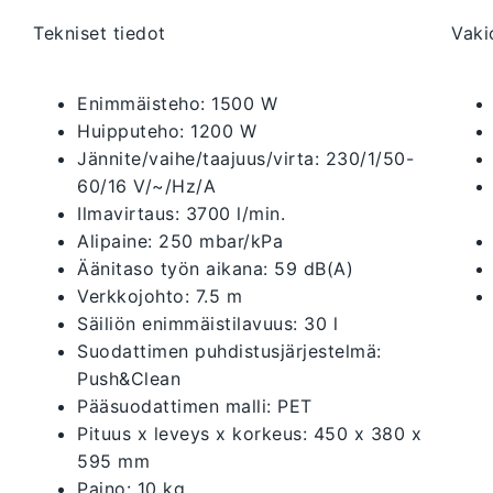
Tekniset tiedot
Vaki
Enimmäisteho: 1500 W
Huipputeho: 1200 W
Jännite/vaihe/taajuus/virta: 230/1/50-
60/16 V/~/Hz/A
Ilmavirtaus: 3700 l/min.
Alipaine: 250 mbar/kPa
Äänitaso työn aikana: 59 dB(A)
Verkkojohto: 7.5 m
Säiliön enimmäistilavuus: 30 l
Suodattimen puhdistusjärjestelmä:
Push&Clean
Pääsuodattimen malli: PET
Pituus x leveys x korkeus: 450 x 380 x
595 mm
Paino: 10 kg