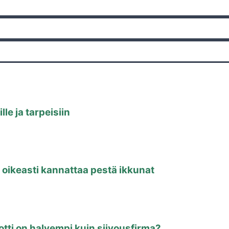
le ja tarpeisiin
 oikeasti kannattaa pestä ikkunat
otti on halvempi kuin siivousfirma?