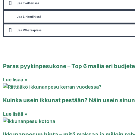
Jaa Twitterissä
Jaa Linkedinissä
Jaa Whatsapissa
Paras pyykinpesukone – Top 6 mallia eri budjeteil
Lue lisää »
Kuinka usein ikkunat pestään? Näin usein sinun
Lue lisää »
Ikkunanpesun hinta – mitä maksaa ja milloin rob