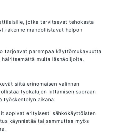
ttilaisille, jotka tarvitsevat tehokasta
yt rakenne mahdollistavat helpon
aso tarjoavat parempaa käyttömukavuutta
häiritsemättä muita läsnäolijoita.
kevät siitä erinomaisen valinnan
dollistaa työkalujen liittämisen suoraan
aa työskentelyn aikana.
lit sopivat erityisesti sähkökäyttöisten
mutus käynnistää tai sammuttaa myös
aa.