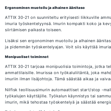
Ergonominen muotoilu ja alhainen äänitaso
ATTIX 30-21 on suunniteltu erityisesti liikkuville amma
imuria työskentelyynsä. Imurin kompakti koko ja kev
siirtämisen paikasta toiseen.
Lisäksi sen ergonominen muotoilu ja alhainen äänit
ja pidemmän työskentelyajan. Voit siis käyttää imuria 
Monipuoliset toiminnot
ATTIX 30-21 tarjoaa monipuolisia toimintoja, jotka te
ammattilaisille. Imurissa on työkaluliitäntä, joka mah
imuriin ilman lisäjohtoja. Tämä säästää aikaa ja vaiv
Nilfisk teollisuusimurin automaattiset start/stop -mal
työkalujen käyttäjille. Työkalun käynnistys tai sam
imurin, mikä tehostaa työskentelyä ja säästää energi