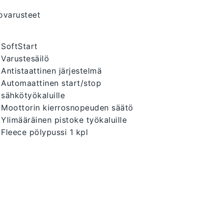
ovarusteet
SoftStart
Varustesäilö
Antistaattinen järjestelmä
Automaattinen start/stop
sähkötyökaluille
Moottorin kierrosnopeuden säätö
Ylimääräinen pistoke työkaluille
Fleece pölypussi 1 kpl