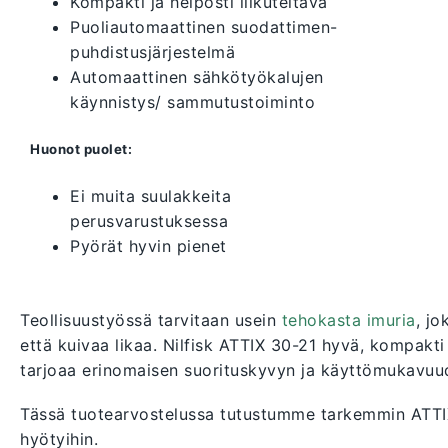
Kompakti ja helposti liikuteltava
Puoliautomaattinen suodattimen-
puhdistusjärjestelmä
Automaattinen sähkötyökalujen
käynnistys/ sammutustoiminto
Huonot puolet:
Ei muita suulakkeita
perusvarustuksessa
Pyörät hyvin pienet
Teollisuustyössä tarvitaan usein
tehokasta imuria
, j
että kuivaa likaa. Nilfisk ATTIX 30-21 hyvä, kompakti
tarjoaa erinomaisen suorituskyvyn ja käyttömukavuu
Tässä tuotearvostelussa tutustumme tarkemmin ATTIX 
hyötyihin.