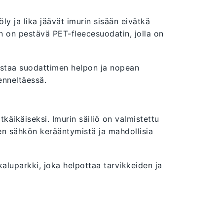
ly ja lika jäävät imurin sisään eivätkä
 on pestävä PET-fleecesuodatin, jolla on
istaa suodattimen helpon ja nopean
enneltäessä.
käikäiseksi. Imurin säiliö on valmistettu
sen sähkön kerääntymistä ja mahdollisia
kaluparkki, joka helpottaa tarvikkeiden ja