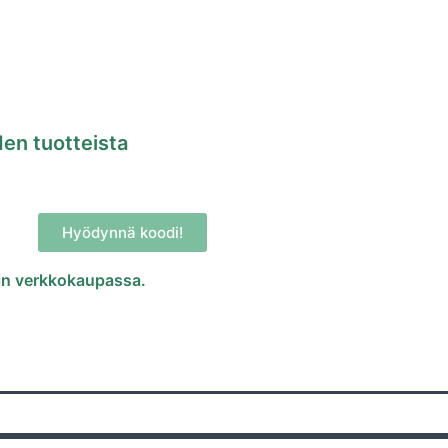
en tuotteista
Hyödynnä koodi!
rin verkkokaupassa.