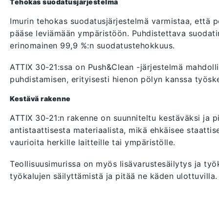
Tehokas suodatusjärjestelmä
Imurin tehokas suodatusjärjestelmä varmistaa, että pö
pääse leviämään ympäristöön. Puhdistettava suodatin
erinomainen 99,9 %:n suodatustehokkuus.
ATTIX 30-21:ssa on Push&Clean -järjestelmä mahdoll
puhdistamisen, erityisesti hienon pölyn kanssa työsk
Kestävä rakenne
ATTIX 30-21:n rakenne on suunniteltu kestäväksi ja pit
antistaattisesta materiaalista, mikä ehkäisee staatti
vaurioita herkille laitteille tai ympäristölle.
Teollisuusimurissa on myös lisävarustesäilytys ja työ
työkalujen säilyttämistä ja pitää ne käden ulottuvilla.