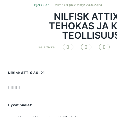
Björk Sari
Viimeksi päivitetty: 24.9.2024
NILFISK ATTIX
TEHOKAS JA 
TEOLLISUU
Jaa artikkeli:
Nilfisk ATTIX 30-21





Hyvät puolet: