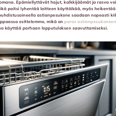
omana. Epämiellyttävät hajut, kalkkijäämät ja rasva vo
ikä paitsi lyhentää laitteen käyttöikää, myös heikentää
 puhdistusaineella astianpesukone saadaan nopeasti kiil
oppaassa esittelemme, mikä on
paras astianpesukoneen
aa käyttää parhaan lopputuloksen saavuttamiseksi.