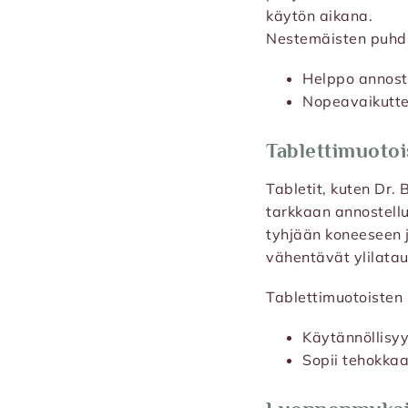
käytön aikana.
Nestemäisten puhdi
Helppo annost
Nopeavaikuttein
Tablettimuotoi
Tabletit, kuten Dr.
tarkkaan annostellu
tyhjään koneeseen j
vähentävät ylilatau
Tablettimuotoisten
Käytännöllisyy
Sopii tehokkaa