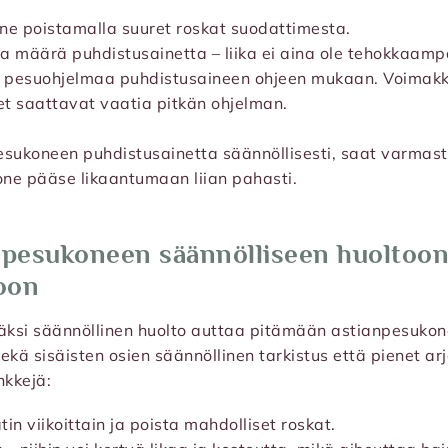
ne poistamalla suuret roskat suodattimesta.
a määrä puhdistusainetta – liika ei aina ole tehokkaamp
 pesuohjelmaa puhdistusaineen ohjeen mukaan. Voimak
t saattavat vaatia pitkän ohjelman.
sukoneen puhdistusainetta säännöllisesti, saat varmast
one pääse likaantumaan liian pahasti.
npesukoneen säännölliseen huoltoon
oon
säksi säännöllinen huolto auttaa pitämään astianpesukon
ekä sisäisten osien säännöllinen tarkistus että pienet ar
kkejä:
in viikoittain ja poista mahdolliset roskat.