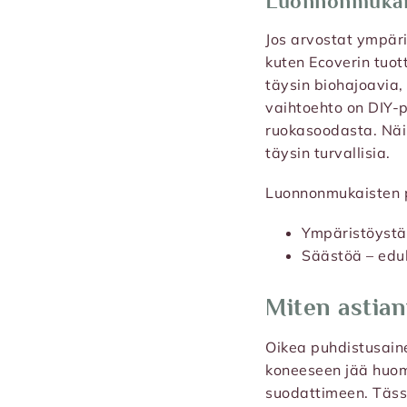
Luonnonmukais
Jos arvostat ympäri
kuten Ecoverin tuot
täysin biohajoavia
vaihtoehto on DIY-p
ruokasoodasta. Näil
täysin turvallisia.
Luonnonmukaisten p
Ympäristöystäv
Säästöä – edul
Miten astia
Oikea puhdistusaine
koneeseen jää huoma
suodattimeen. Täss