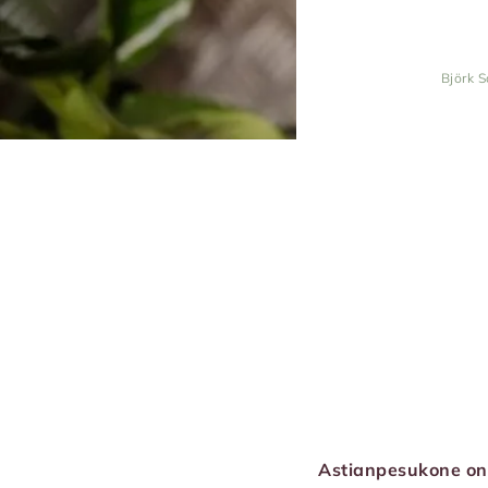
Björk S
Astianpesukone on a