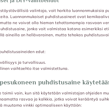
et ja DIY-vaihtoehdot
stöystävällisiä valintoja, voit harkita luonnonmukaisia p
teita. Luonnonmukaiset puhdistusaineet ovat kemikaaliva
, mutta ne voivat olla hieman tehottomampia rasvaan ver
uhdistusaine, jonka voit valmistaa kotona esimerkiksi et
lä aineilla on hellävarainen, mutta tehokas puhdistusvai
uhdistusaineiden edut:
ällisyys ja turvallisuus.
linen vaihtoehto itse valmistettuna.
npesukoneen puhdistusaine käytetää
 toimii vain, kun sitä käytetään valmistajan ohjeiden mu
amatta rasvaa ja kalkkia, jotka voivat kerääntyä suihk
ä muutama vinkki optimaaliseen käyttöön: