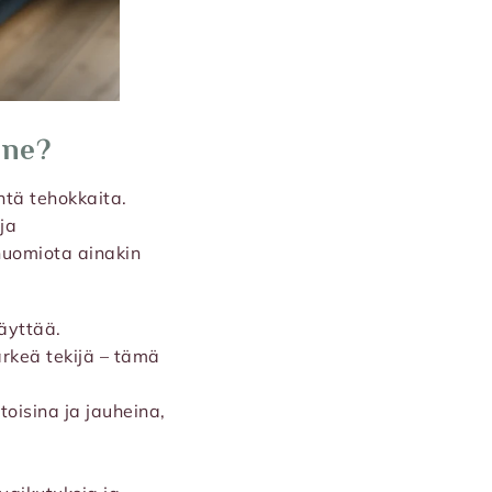
ine?
htä tehokkaita.
ja
huomiota ainakin
äyttää.
rkeä tekijä – tämä
oisina ja jauheina,