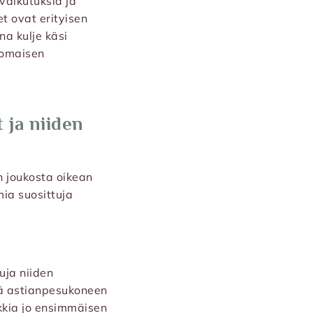
vaikutuksia ja
et ovat erityisen
a kulje käsi
inomaisen
 ja niiden
n joukosta oikean
mia suosittuja
uja niiden
sä astianpesukoneen
lkkia jo ensimmäisen