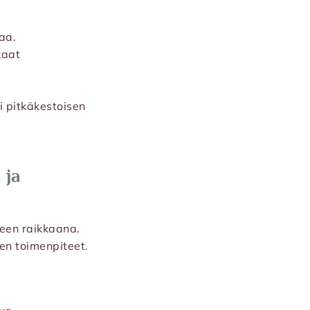
aa.
kaat
i pitkäkestoisen
 ja
een raikkaana.
jen toimenpiteet.