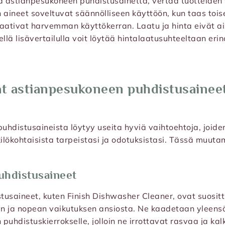
a astianpesukoneen puhdistusainetta, vertaa tuotteiden 
n aineet soveltuvat säännölliseen käyttöön, kun taas tois
aativat harvemman käyttökerran. Laatu ja hinta eivät ain
ellä lisävertailulla voit löytää hintalaatusuhteeltaan er
t astianpesukoneen puhdistusaineet
hdistusaineista löytyy useita hyviä vaihtoehtoja, joide
kilökohtaisista tarpeistasi ja odotuksistasi. Tässä muuta
uhdistusaineet
usaineet, kuten Finish Dishwasher Cleaner, ovat suositt
n ja nopean vaikutuksen ansiosta. Ne kaadetaan yleen
 puhdistuskierrokselle, jolloin ne irrottavat rasvaa ja ka