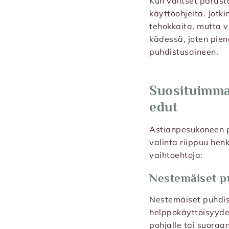
Kun valitset parast
käyttöohjeita. Jotki
tehokkaita, mutta v
kädessä, joten pien
puhdistusaineen.
Suosituimma
edut
Astianpesukoneen pu
valinta riippuu hen
vaihtoehtoja:
Nestemäiset p
Nestemäiset puhdist
helppokäyttöisyyde
pohjalle tai suoraan