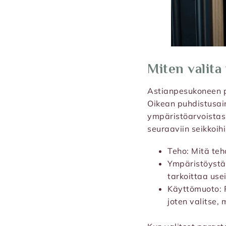
Miten valita
Astianpesukoneen pu
Oikean puhdistusain
ympäristöarvoistas
seuraaviin seikkoihi
Teho: Mitä teh
Ympäristöystäv
tarkoittaa use
Käyttömuoto: P
joten valitse,