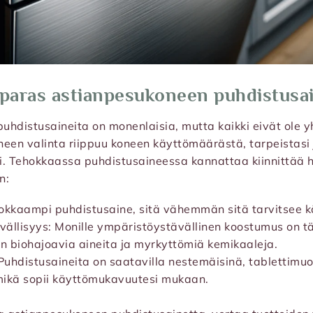
 paras astianpesukoneen puhdistusa
hdistusaineita on monenlaisia, mutta kaikki eivät ole y
een valinta riippuu koneen käyttömäärästä, tarpeistasi 
i. Tehokkaassa puhdistusaineessa kannattaa kiinnittää 
n:
okkaampi puhdistusaine, sitä vähemmän sitä tarvitsee k
ällisyys: Monille ympäristöystävällinen koostumus on tä
in biohajoavia aineita ja myrkyttömiä kemikaaleja.
uhdistusaineita on saatavilla nestemäisinä, tablettimuot
 mikä sopii käyttömukavuutesi mukaan.