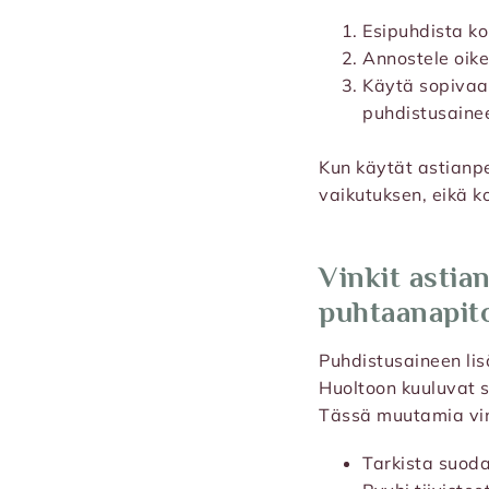
Esipuhdista ko
Annostele oike
Käytä sopivaa
puhdistusainee
Kun käytät astianpe
vaikutuksen, eikä k
Vinkit astia
puhtaanapit
Puhdistusaineen li
Huoltoon kuuluvat s
Tässä muutamia vin
Tarkista suodat