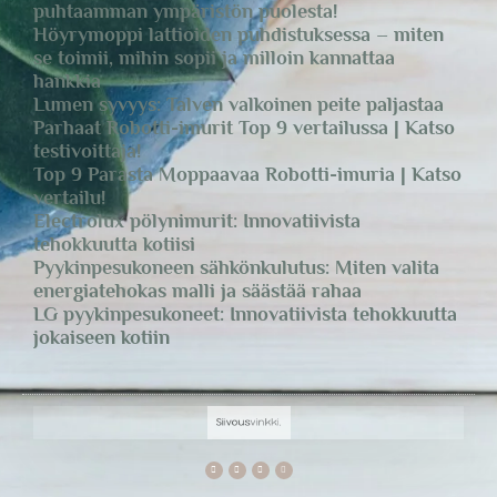
puhtaamman ympäristön puolesta!
Höyrymoppi lattioiden puhdistuksessa – miten
se toimii, mihin sopii ja milloin kannattaa
hankkia
Lumen syvyys: Talven valkoinen peite paljastaa
Parhaat Robotti-imurit Top 9 vertailussa | Katso
testivoittaja!
Top 9 Parasta Moppaavaa Robotti-imuria | Katso
vertailu!
Electrolux pölynimurit: Innovatiivista
tehokkuutta kotiisi
Pyykinpesukoneen sähkönkulutus: Miten valita
energiatehokas malli ja säästää rahaa
LG pyykinpesukoneet: Innovatiivista tehokkuutta
jokaiseen kotiin