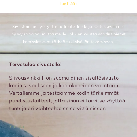
Lue lisää »
Sivustomme hyödyntää affiliate-linkkejä. Ostoksesi hinta
pysyy samana, mutta meille linkkien kautta saadut pienet
komissiot ovat tärkeä tuki sisällön tekemiseen.
Tervetuloa sivustolle!
Siivousvinkki.fi on suomalainen sisältösivusto
kodin siivoukseen ja kodinkoneiden valintaan.
Vertailemme ja testaamme kodin tärkeimmät
puhdistuslaitteet, jotta sinun ei tarvitse käyttää
tunteja eri vaihtoehtojen selvittämiseen.
Yleistä