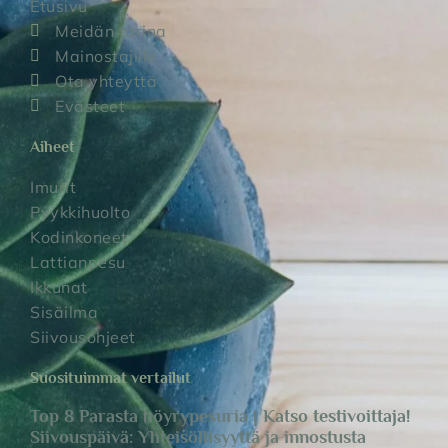
Etusivu
Meidän tarina
Mainostajille
Ota yhteyttä
Evästeet
Aiheet
Imurit
Pyykkihuolto
Kodinkoneet
Lattianpesu
Ikkunat
Sisäilma
Siivousohjeet
Suosituimmat vertailut
Top 8 Parasta höyrypesuria | Katso testivoittaja!
Siivouspäivä: Yhteisöllisyyttä ja innostusta