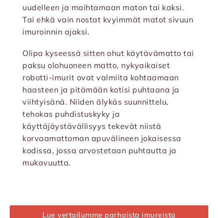
uudelleen ja maihtamaan maton tai kaksi.
Tai ehkä vain nostat kvyimmät matot sivuun
imuroinnin ajaksi.
Olipa kyseessä sitten ohut käytävämatto tai
paksu olohuoneen matto, nykyaikaiset
robotti-imurit ovat valmiita kohtaamaan
haasteen ja pitämään kotisi puhtaana ja
viihtyisänä. Niiden älykäs suunnittelu,
tehokas puhdistuskyky ja
käyttäjäystävällisyys tekevät niistä
korvaamattoman apuvälineen jokaisessa
kodissa, jossa arvostetaan puhtautta ja
mukavuutta.
Lue vertailumme parhaista imureista