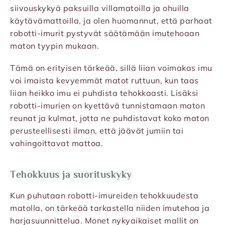
siivouskykyä paksuilla villamatoilla ja ohuilla
käytävämattoilla, ja olen huomannut, että parhaat
robotti-imurit pystyvät säätämään imutehoaan
maton tyypin mukaan.
Tämä on erityisen tärkeää, sillä liian voimakas imu
voi imaista kevyemmät matot ruttuun, kun taas
liian heikko imu ei puhdista tehokkaasti. Lisäksi
robotti-imurien on kyettävä tunnistamaan maton
reunat ja kulmat, jotta ne puhdistavat koko maton
perusteellisesti ilman, että jäävät jumiin tai
vahingoittavat mattoa.
Tehokkuus ja suorituskyky
Kun puhutaan robotti-imureiden tehokkuudesta
matolla, on tärkeää tarkastella niiden imutehoa ja
harjasuunnittelua. Monet nykyaikaiset mallit on