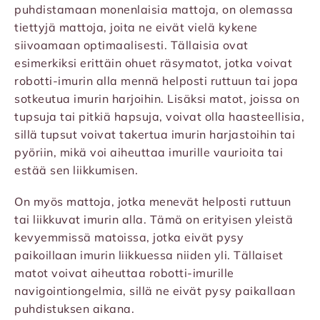
puhdistamaan monenlaisia mattoja, on olemassa
tiettyjä mattoja, joita ne eivät vielä kykene
siivoamaan optimaalisesti. Tällaisia ovat
esimerkiksi erittäin ohuet räsymatot, jotka voivat
robotti-imurin alla mennä helposti ruttuun tai jopa
sotkeutua imurin harjoihin. Lisäksi matot, joissa on
tupsuja tai pitkiä hapsuja, voivat olla haasteellisia,
sillä tupsut voivat takertua imurin harjastoihin tai
pyöriin, mikä voi aiheuttaa imurille vaurioita tai
estää sen liikkumisen.
On myös mattoja, jotka menevät helposti ruttuun
tai liikkuvat imurin alla. Tämä on erityisen yleistä
kevyemmissä matoissa, jotka eivät pysy
paikoillaan imurin liikkuessa niiden yli. Tällaiset
matot voivat aiheuttaa robotti-imurille
navigointiongelmia, sillä ne eivät pysy paikallaan
puhdistuksen aikana.