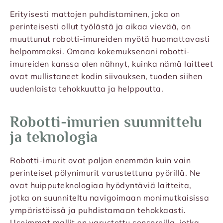
Erityisesti mattojen puhdistaminen, joka on
perinteisesti ollut työlästä ja aikaa vievää, on
muuttunut robotti-imureiden myötä huomattavasti
helpommaksi. Omana kokemuksenani robotti-
imureiden kanssa olen nähnyt, kuinka nämä laitteet
ovat mullistaneet kodin siivouksen, tuoden siihen
uudenlaista tehokkuutta ja helppoutta.
Robotti-imurien suunnittelu
ja teknologia
Robotti-imurit ovat paljon enemmän kuin vain
perinteiset pölynimurit varustettuna pyörillä. Ne
ovat huipputeknologiaa hyödyntäviä laitteita,
jotka on suunniteltu navigoimaan monimutkaisissa
ympäristöissä ja puhdistamaan tehokkaasti.
Useimmat mallit on varustettu sensoreilla, jotka