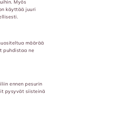
juihin. Myös
n käyttää juuri
lisesti.
 suositeltua määrää
it puhdistaa ne
iliin ennen pesurin
t pysyvät siisteinä