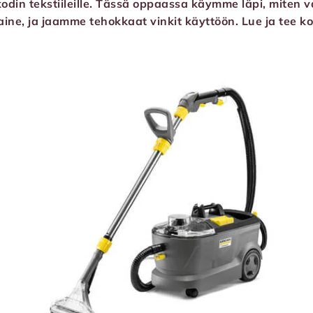
 kodin tekstiileille. Tässä oppaassa käymme läpi, miten v
uaine, ja jaamme tehokkaat vinkit käyttöön. Lue ja tee 