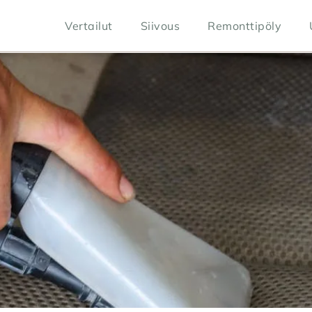
Vertailut
Siivous
Remonttipöly