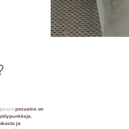
?
ipesuri
pesuaine on
 pölypunkkeja.
okasta ja