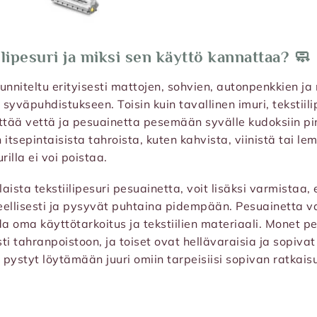
ilipesuri ja miksi sen käyttö kannattaa? 🧼
uunniteltu erityisesti mattojen, sohvien, autonpenkkien j
syväpuhdistukseen. Toisin kuin tavallinen imuri, tekstiili
ttää vettä ja pesuainetta pesemään syvälle kudoksiin pin
itsepintaisista tahroista, kuten kahvista, viinistä tai lem
urilla ei voi poistaa.
ista tekstiilipesuri pesuainetta, voit lisäksi varmistaa, 
ellisesti ja pysyvät puhtaina pidempään. Pesuainetta v
 oma käyttötarkoitus ja tekstiilien materiaali. Monet p
sti tahranpoistoon, ja toiset ovat hellävaraisia ja sopiva
 pystyt löytämään juuri omiin tarpeisiisi sopivan ratkais