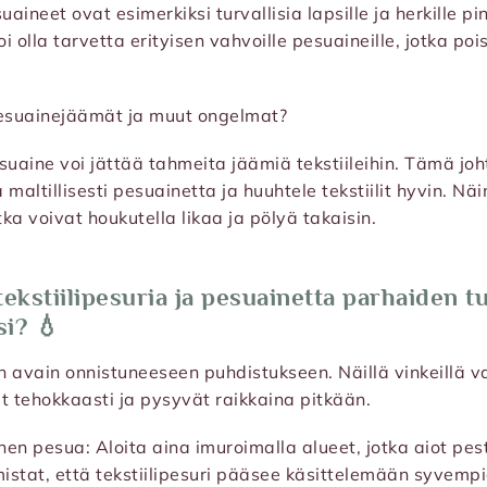
ineet ovat esimerkiksi turvallisia lapsille ja herkille pin
 olla tarvetta erityisen vahvoille pesuaineille, jotka poi
pesuainejäämät ja muut ongelmat?
uaine voi jättää tahmeita jäämiä tekstiileihin. Tämä joht
maltillisesti pesuainetta ja huuhtele tekstiilit hyvin. Näi
ka voivat houkutella likaa ja pölyä takaisin.
tekstiilipesuria ja pesuainetta parhaiden t
i? 💧
 avain onnistuneeseen puhdistukseen. Näillä vinkeillä va
at tehokkaasti ja pysyvät raikkaina pitkään.
nen pesua: Aloita aina imuroimalla alueet, jotka aiot pes
rmistat, että tekstiilipesuri pääsee käsittelemään syvemp