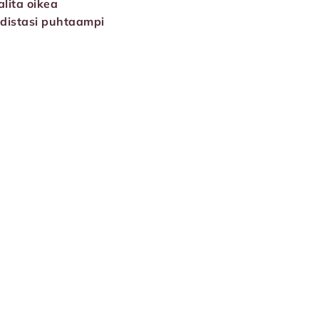
alita oikea
kodistasi puhtaampi