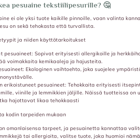
kea pesuaine tekstiilipesurille? 🤔
aine ei ole yksi tuote kaikille pinnoille, vaan valinta kan
 pesu on sekä tehokasta että turvallista.
etyypit ja niiden käyttötarkoitukset
pesuaineet: Sopivat erityisesti allergikoille ja herkkäihoi
ää voimakkaita kemikaaleja ja hajusteita.
suaineet: Ekologinen vaihtoehto, joka suojelee ympäristö
nnonystävälle.
erikoistuneet pesuaineet: Tehokkaita erityisesti itsepinta
ille, viinille ja lemmikkien jäljille. Näissä tuotteissa on
tka hajottavat likaa tehokkaasti
nta kodin tarpeiden mukaan
on omanlaisensa tarpeet, ja pesuainetta kannattaa vali
emmikkejä tai allergioita, valitse tuote, joka huomioi näm