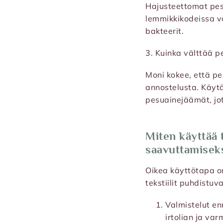
Hajusteettomat pesua
lemmikkikodeissa voi
bakteerit.
3. Kuinka välttää 
Moni kokee, että pes
annostelusta. Käytä 
pesuainejäämät, jot
Miten käyttää 
saavuttamiseks
Oikea käyttötapa on
tekstiilit puhdistuv
Valmistelut en
irtolian ja va