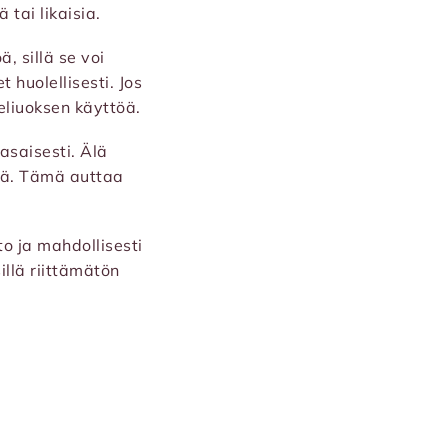
 tai likaisia.
, sillä se voi
 huolellisesti. Jos
eliuoksen käyttöä.
tasaisesti. Älä
ellä. Tämä auttaa
to ja mahdollisesti
illä riittämätön