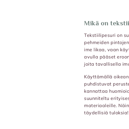
Mikä on teksti
Tekstiilipesuri on s
pehmeiden pintojen 
ime likaa, vaan käy
avulla pääset eroon 
joita tavallisella im
Käyttämällä oikeanla
puhdistuvat peruste
kannattaa huomioida
suunniteltu erityise
materiaaleille. Näin
täydellisiä tuloksia!