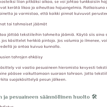
 kosteiksi liian pitkäksi aikaa, se voi johtaa tunkkaisiin ha
at kerätä likaa ja aiheuttaa hajuongelmia. Ratkaisuna o
netta ja varmistaa, että kaikki pinnat kuivuvat perusteel
mat tai tahmaiset jäämät
taa jättää tekstiileihin tahmeita jäämiä. Käytä siis aina
jos käsittelet herkkiä pintoja. Jos valumia jo ilmenee, vo
vedellä ja antaa kuivua kunnolla.
uusien tahrojen ehkäisy
äsittely voi vaatia pesuaineen hieromista kevyesti teksti
ine pääsee vaikuttamaan suoraan tahraan. Jotta tekstiili
kita suojakäsittelyä pesun jälkeen.
in ja pesuaineen säännöllinen huolto 🛠️
uhdistus