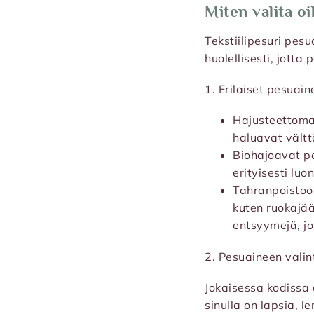
Miten valita oi
Tekstiilipesuri pesu
huolellisesti, jotta
1. Erilaiset pesuain
Hajusteettomat 
haluavat vältt
Biohajoavat pe
erityisesti luo
Tahranpoistoon 
kuten ruokajääm
entsyymejä, jo
2. Pesuaineen vali
Jokaisessa kodissa 
sinulla on lapsia, l