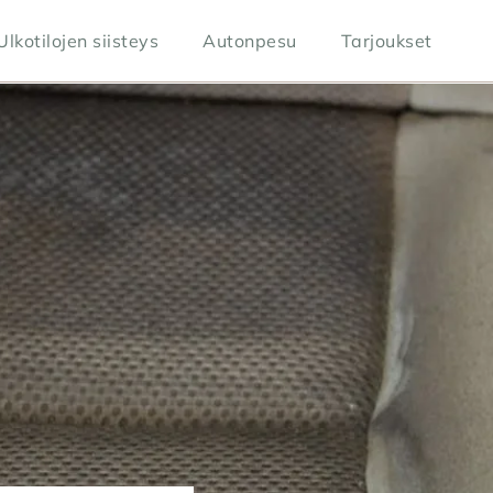
Ulkotilojen siisteys
Autonpesu
Tarjoukset