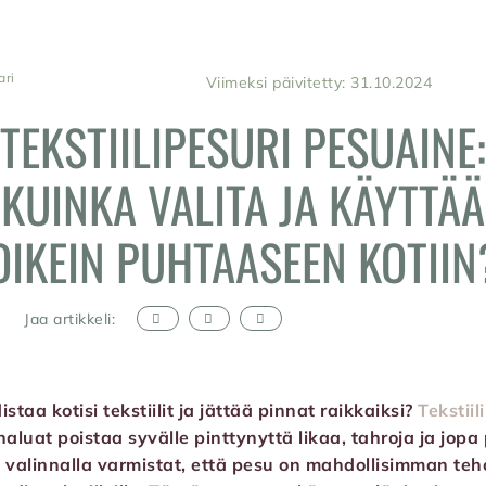
ari
Viimeksi päivitetty: 31.10.2024
TEKSTIILIPESURI PESUAINE:
KUINKA VALITA JA KÄYTTÄÄ
OIKEIN PUHTAASEEN KOTIIN
Jaa artikkeli:
taa kotisi tekstiilit ja jättää pinnat raikkaiksi?
Tekstiil
haluat poistaa syvälle pinttynyttä likaa, tahroja ja jopa
valinnalla varmistat, että pesu on mahdollisimman teh