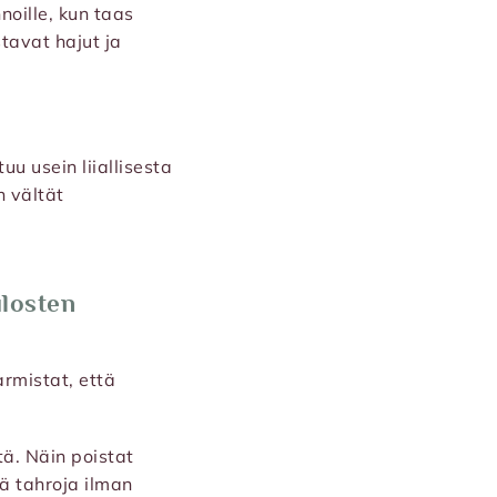
noille, kun taas
stavat hajut ja
uu usein liiallisesta
n vältät
ulosten
rmistat, että
tä. Näin poistat
iä tahroja ilman