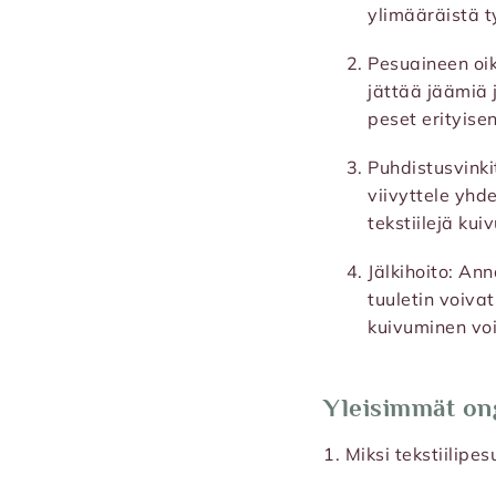
ylimääräistä ty
Pesuaineen oike
jättää jäämiä 
peset erityise
Puhdistusvinkit
viivyttele yhde
tekstiilejä ku
Jälkihoito: An
tuuletin voiva
kuivuminen vo
Yleisimmät ong
1. Miksi tekstiilipe