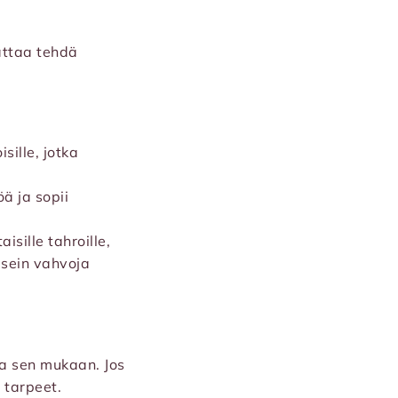
nattaa tehdä
sille, jotka
ä ja sopii
isille tahroille,
 usein vahvoja
ta sen mukaan. Jos
ä tarpeet.