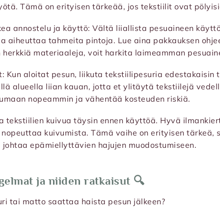
ötä. Tämä on erityisen tärkeää, jos tekstiilit ovat pölyisiä
a annostelu ja käyttö: Vältä liiallista pesuaineen käyttöä
ja aiheuttaa tahmeita pintoja. Lue aina pakkauksen ohjeet
n herkkiä materiaaleja, voit harkita laimeamman pesuain
: Kun aloitat pesun, liikuta tekstiilipesuria edestakaisin 
llä alueella liian kauan, jotta et ylitäytä tekstiilejä ved
ivumaan nopeammin ja vähentää kosteuden riskiä.
na tekstiilien kuivua täysin ennen käyttöä. Hyvä ilmankier
t nopeuttaa kuivumista. Tämä vaihe on erityisen tärkeä, s
i johtaa epämiellyttävien hajujen muodostumiseen.
elmat ja niiden ratkaisut 🔍
suri tai matto saattaa haista pesun jälkeen?