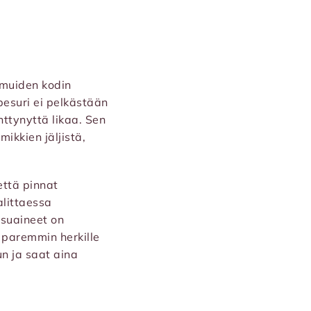
a muiden kodin
pesuri ei pelkästään
ttynyttä likaa. Sen
mikkien jäljistä,
että pinnat
alittaessa
esuaineet on
t paremmin herkille
un ja saat aina