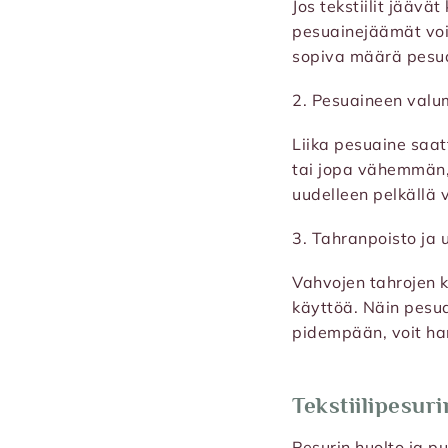
Jos tekstiilit jäävät
pesuainejäämät voiv
sopiva määrä pesuai
2. Pesuaineen valu
Liika pesuaine saat
tai jopa vähemmän, 
uudelleen pelkällä 
3. Tahranpoisto ja 
Vahvojen tahrojen k
käyttöä. Näin pesua
pidempään, voit har
Tekstiilipesur
Pesurin huolto ja p