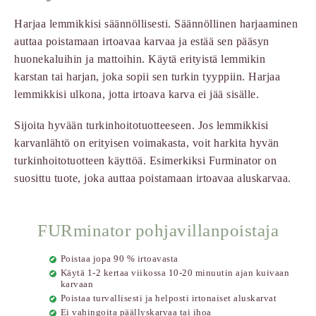
Harjaa lemmikkisi säännöllisesti. Säännöllinen harjaaminen
auttaa poistamaan irtoavaa karvaa ja estää sen pääsyn
huonekaluihin ja mattoihin. Käytä erityistä lemmikin
karstan tai harjan, joka sopii sen turkin tyyppiin. Harjaa
lemmikkisi ulkona, jotta irtoava karva ei jää sisälle.
Sijoita hyvään turkinhoitotuotteeseen. Jos lemmikkisi
karvanlähtö on erityisen voimakasta, voit harkita hyvän
turkinhoitotuotteen käyttöä. Esimerkiksi Furminator on
suosittu tuote, joka auttaa poistamaan irtoavaa aluskarvaa.
FURminator pohjavillanpoistaja
Poistaa jopa 90 % irtoavasta
Käytä 1-2 kertaa viikossa 10-20 minuutin ajan kuivaan
karvaan
Poistaa turvallisesti ja helposti irtonaiset aluskarvat
Ei vahingoita päällyskarvaa tai ihoa