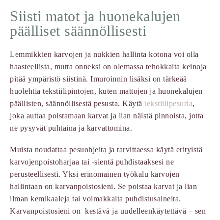
Siisti matot ja huonekalujen
päälliset säännöllisesti
Lemmikkien karvojen ja nukkien hallinta kotona voi olla
haasteellista, mutta onneksi on olemassa tehokkaita keinoja
pitää ympäristö siistinä. Imuroinnin lisäksi on tärkeää
huolehtia tekstiilipintojen, kuten mattojen ja huonekalujen
päällisten, säännöllisestä pesusta. Käytä
tekstiilipesuria
,
joka auttaa poistamaan karvat ja lian näistä pinnoista, jotta
ne pysyvät puhtaina ja karvattomina.
Muista noudattaa pesuohjeita ja tarvittaessa käytä erityistä
karvojenpoistoharjaa tai -sientä puhdistaaksesi ne
perusteellisesti. Yksi erinomainen työkalu karvojen
hallintaan on karvanpoistosieni. Se poistaa karvat ja lian
ilman kemikaaleja tai voimakkaita puhdistusaineita.
Karvanpoistosieni on kestävä ja uudelleenkäytettävä – sen