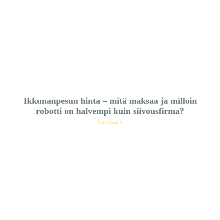
Ikkunanpesun hinta – mitä maksaa ja milloin
robotti on halvempi kuin siivousfirma?
Lue lisää »