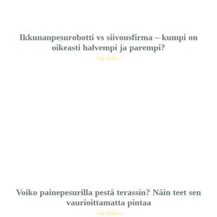
Ikkunanpesurobotti vs siivousfirma – kumpi on
oikeasti halvempi ja parempi?
Lue lisää »
Voiko painepesurilla pestä terassin? Näin teet sen
vaurioittamatta pintaa
Lue lisää »