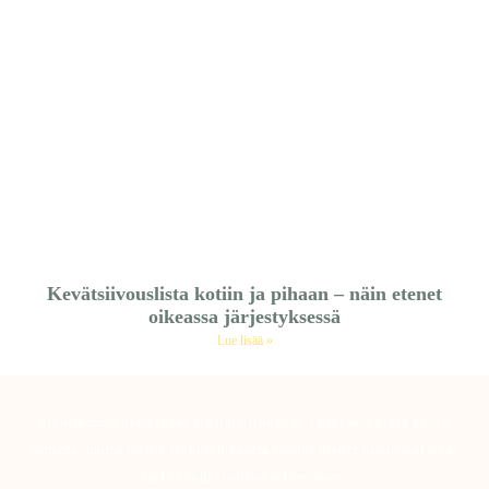
Kevätsiivouslista kotiin ja pihaan – näin etenet
oikeassa järjestyksessä
Lue lisää »
Sivustomme hyödyntää affiliate-linkkejä. Ostoksesi hinta pysyy
samana, mutta meille linkkien kautta saadut pienet komissiot ovat
tärkeä tuki sisällön tekemiseen.