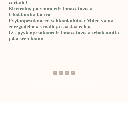
vertailu!
Electrolux pölynimurit: Innovatiivista
tehokkuutta kotiisi
Pyykinpesukoneen sähkönkulutus: Miten valita
energiatehokas malli ja säästää rahaa
LG pyykinpesukoneet: Innovatiivista tehokkuutta
jokaiseen kotiin
© Siivousvinkki.fi 2026 - Kaikki oikeudet pidätetään