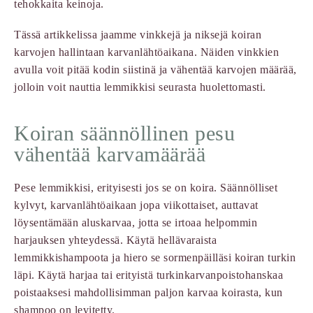
tehokkaita keinoja.
Tässä artikkelissa jaamme vinkkejä ja niksejä koiran
karvojen hallintaan karvanlähtöaikana. Näiden vinkkien
avulla voit pitää kodin siistinä ja vähentää karvojen määrää,
jolloin voit nauttia lemmikkisi seurasta huolettomasti.
Koiran säännöllinen pesu
vähentää karvamäärää
Pese lemmikkisi, erityisesti jos se on koira. Säännölliset
kylvyt, karvanlähtöaikaan jopa viikottaiset, auttavat
löysentämään aluskarvaa, jotta se irtoaa helpommin
harjauksen yhteydessä. Käytä hellävaraista
lemmikkishampoota ja hiero se sormenpäilläsi koiran turkin
läpi. Käytä harjaa tai erityistä turkinkarvanpoistohanskaa
poistaaksesi mahdollisimman paljon karvaa koirasta, kun
shampoo on levitetty.