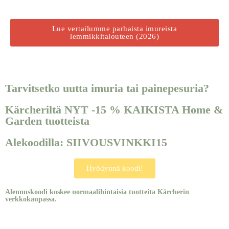
Lue vertailumme parhaista imureista
lemmikkitalouteen (2026)
Tarvitsetko uutta imuria tai painepesuria?
Kärcheriltä NYT -15 % KAIKISTA Home &
Garden tuotteista
Alekoodilla: SIIVOUSVINKKI15
Hyödynnä koodi!
Alennuskoodi koskee normaalihintaisia tuotteita Kärcherin
verkkokaupassa.