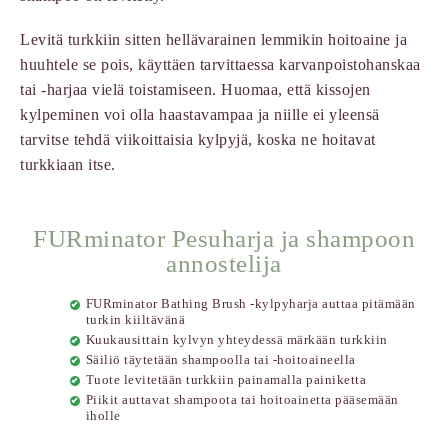
Levitä turkkiin sitten hellävarainen lemmikin hoitoaine ja
huuhtele se pois, käyttäen tarvittaessa karvanpoistohanskaa
tai -harjaa vielä toistamiseen. Huomaa, että kissojen
kylpeminen voi olla haastavampaa ja niille ei yleensä
tarvitse tehdä viikoittaisia kylpyjä, koska ne hoitavat
turkkiaan itse.
FURminator Pesuharja ja shampoon
annostelija
FURminator Bathing Brush -kylpyharja auttaa pitämään
turkin kiiltävänä
Kuukausittain kylvyn yhteydessä märkään turkkiin
Säiliö täytetään shampoolla tai -hoitoaineella
Tuote levitetään turkkiin painamalla painiketta
Piikit auttavat shampoota tai hoitoainetta pääsemään
iholle