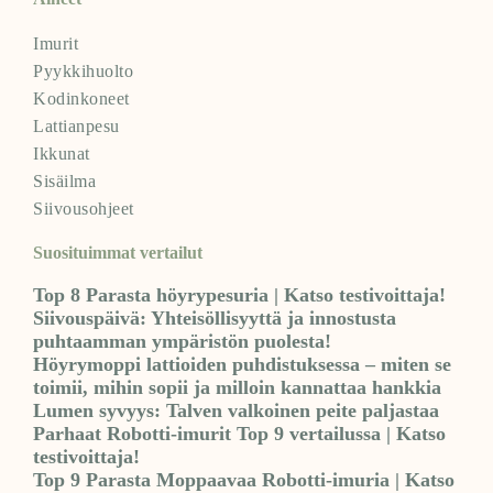
Imurit
Pyykkihuolto
Kodinkoneet
Lattianpesu
Ikkunat
Sisäilma
Siivousohjeet
Suosituimmat vertailut
Top 8 Parasta höyrypesuria | Katso testivoittaja!
Siivouspäivä: Yhteisöllisyyttä ja innostusta
puhtaamman ympäristön puolesta!
Höyrymoppi lattioiden puhdistuksessa – miten se
toimii, mihin sopii ja milloin kannattaa hankkia
Lumen syvyys: Talven valkoinen peite paljastaa
Parhaat Robotti-imurit Top 9 vertailussa | Katso
testivoittaja!
Top 9 Parasta Moppaavaa Robotti-imuria | Katso