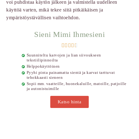
voi puhdistaa käytön jälkeen ja valmistella uudelleen
käyttöä varten, mikä tekee siitä pitkäikäisen ja
ympäristöystävällisen vaihtoehdon.
Sieni Mimi Ihmesieni





Suunniteltu karvojen ja lian siivoukseen
tekstiilipinnoilta
Helppokäyttöinen
Pyyhi pinta painamatta sientä ja karvat tarttuvat
tehokkaasti sieneen
Sopii mm. vaatteille, huonekaluille, matoille, patjoille
ja autonistuimille
Katso hinta