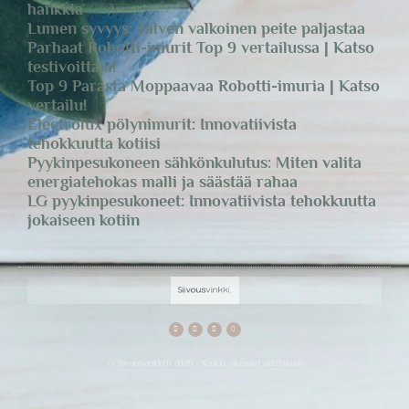
hankkia
Lumen syvyys: Talven valkoinen peite paljastaa
Parhaat Robotti-imurit Top 9 vertailussa | Katso
testivoittaja!
Top 9 Parasta Moppaavaa Robotti-imuria | Katso
vertailu!
Electrolux pölynimurit: Innovatiivista
tehokkuutta kotiisi
Pyykinpesukoneen sähkönkulutus: Miten valita
energiatehokas malli ja säästää rahaa
LG pyykinpesukoneet: Innovatiivista tehokkuutta
jokaiseen kotiin
© Siivousvinkki.fi 2026 - Kaikki oikeudet pidätetään