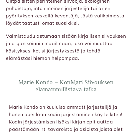
Olitpa sitten perinteinen siivooja, ekologinen
puhdistaja, intohimoinen järjestelijä tai arjen
pyörityksen keskellä keventäjä, tästä valikoimasta
löydät taatusti omat suosikkisi.
Valmistaudu astumaan sisään kirjallisen siivouksen
ja organisoinnin maailmaan, joka voi muuttaa
käsityksesi kotisi järjestyksestä ja tehdä
elämästäsi hieman helpompaa.
Marie Kondo – KonMari Siivouksen
elämänmullistava taika
Marie Kondo on kuuluisa ammattijärjestelijä ja
hänen opeillaan kodin järjestäminen käy leikiten!
Kodin järjestämisen lisäksi kirjan opit auttaa
päästämään irti tavaroista ja asioista joista olet