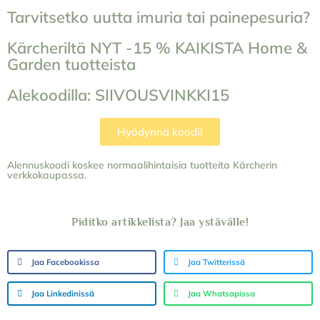
Tarvitsetko uutta imuria tai painepesuria?
Kärcheriltä NYT -15 % KAIKISTA Home &
Garden tuotteista
Alekoodilla: SIIVOUSVINKKI15
Hyödynnä koodi!
Alennuskoodi koskee normaalihintaisia tuotteita Kärcherin
verkkokaupassa.
Piditko artikkelista? Jaa ystävälle!
Jaa Facebookissa
Jaa Twitterissä
Jaa Linkedinissä
Jaa Whatsapissa