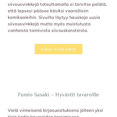
siivousvinkkejä toteuttamalla ei tarvitse pelätä,
että lapsesi pääsee käsiksi vaarallisiin
kemikaaleihin. Sivuilta löytyy hauskoja uusia
siivousvinkkejä mutta myös muistutusta
vanhoista toimivista siivouskonsteista.
Katso mistä ostaa
Fumio Sasaki – Hyvästit tavaroille
Vielä viimeisenä kirjasuosituksena jälleen yksi
kirja kodin tavaroiden karsimiseen,