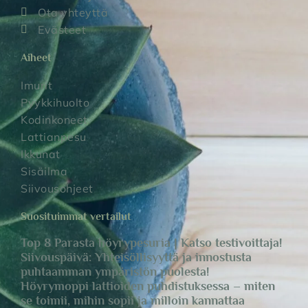
Ota yhteyttä
Evästeet
Aiheet
Imurit
Pyykkihuolto
Kodinkoneet
Lattianpesu
Ikkunat
Sisäilma
Siivousohjeet
Suosituimmat vertailut
Top 8 Parasta höyrypesuria | Katso testivoittaja!
Siivouspäivä: Yhteisöllisyyttä ja innostusta
puhtaamman ympäristön puolesta!
Höyrymoppi lattioiden puhdistuksessa – miten
se toimii, mihin sopii ja milloin kannattaa