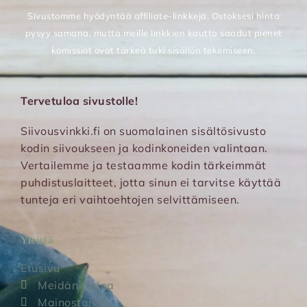
Sivustomme hyödyntää affiliate-linkkejä. Ostoksesi hinta
pysyy samana, mutta meille linkkien kautta saadut pienet
komissiot ovat tärkeä tuki sisällön tekemiseen.
Tervetuloa sivustolle!
Siivousvinkki.fi on suomalainen sisältösivusto
kodin siivoukseen ja kodinkoneiden valintaan.
Vertailemme ja testaamme kodin tärkeimmät
puhdistuslaitteet, jotta sinun ei tarvitse käyttää
tunteja eri vaihtoehtojen selvittämiseen.
Yleistä
Etusivu
Meidän tarina
Mainostajille