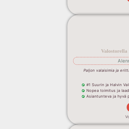
Valostorella
Alen
Paljon valaisimia ja erit
#1 Suurin ja Halvin 
Nopea toimitus ja laa
Asiantunteva ja hyvä 
Vo