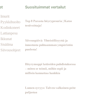
et
Suosituimmat vertailut
Imurit
Top 8 Parasta höyrypesuria | Katso
Pyykkihuolto
testivoittaja!
Kodinkoneet
Lattianpesu
Ikkunat
Siivouspäivä: Yhteisöllisyyttä ja
Sisäilma
innostusta puhtaamman ympäristön
puolesta!
Siivousohjeet
Höyrymoppi lattioiden puhdistuksessa
– miten se toimii, mihin sopii ja
milloin kannattaa hankkia
Lumen syvyys: Talven valkoinen peite
paljastaa