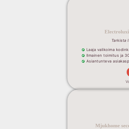
Electrolux
Tarkista 
Laaja valikoima kodink
Ilmainen toimitus ja 3
Asiantunteva asiakaspa
V
Mjukhome seco