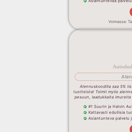
Asiantuntevaa palvelua
Voimassa: T
Autodude
Ale
Alennuskoodilla saa 5% lis
tuotteista! Toimii myös alenne
pesuun, laadukkaita imureita
#1 Suurin ja Halvin 
Kattavasti edullisia t
Asiantunteva palvelu 