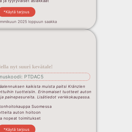
 ja tyytyväiset asiakkaat
*Käytä tarjous
ammikuun 2025 loppuun saakka
lla nyt suuri kevätale!
nnuskoodi: PTDAC5
äalennuksen kaikista muista paitsi Kränzlen
ttuihin tuotteisiin. Erinomaiset tuotteet auton
 ja painepesureita. Lisätiedot verkkokaupassa.
Autonhoitokauppa Suomessa
uotteita auton hoitoon
ja nopeat toimitukset
*Käytä tarjous