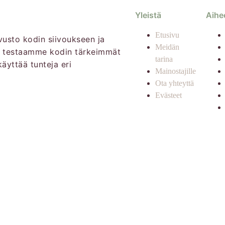
Yleistä
Aihe
Etusivu
ivusto kodin siivoukseen ja
Meidän
a testaamme kodin tärkeimmät
tarina
käyttää tunteja eri
Mainostajille
Ota yhteyttä
Evästeet