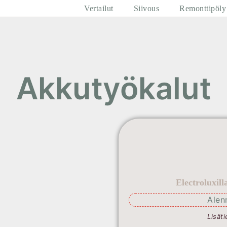
Vertailut
Siivous
Remonttipöly
Akkutyökalut
Electroluxil
Alen
Lisäti