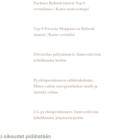
Parhaat Robotti-imurit Top 9
vertailussa | Katso testivoittaja!
Top 9 Parasta Moppaavaa Robotti-
imuria | Katso vertailu!
Electrolux pölynimurit: Innovatiivista
tehokkuutta kotiisi
Pyykinpesukoneen sähkönkulutus:
Miten valita energiatehokas malli ja
säästää rahaa
LG pyykinpesukoneet: Innovatiivista
tehokkuutta jokaiseen kotiin
ki oikeudet pidätetään