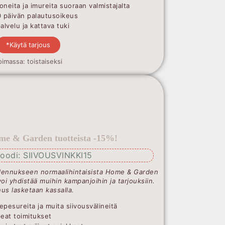
oneita ja imureita suoraan valmistajalta
0 päivän palautusoikeus
lvelu ja kattava tuki
*Käytä tarjous
oimassa: toistaiseksi
me & Garden tuotteista -15%!
oodi: SIIVOUSVINKKI15
lennukseen normaalihintaisista Home & Garden
voi yhdistää muihin kampanjoihin ja tarjouksiin.
us lasketaan kassalla.
epesureita ja muita siivousvälineitä
peat toimitukset