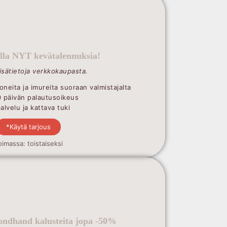
illa NYT kevätalennuksia!
lisätietoja verkkokaupasta.
oneita ja imureita suoraan valmistajalta
0 päivän palautusoikeus
lvelu ja kattava tuki
*Käytä tarjous
oimassa: toistaiseksi
ndhand kalusteita jopa -50%