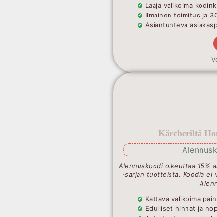
Laaja valikoima kodink
Ilmainen toimitus ja 3
Asiantunteva asiakaspa
V
Kärcheriltä Ho
Alennusk
Alennuskoodi oikeuttaa 15% a
-sarjan tuotteista. Koodia ei 
Alenn
Kattava valikoima pain
Edulliset hinnat ja no