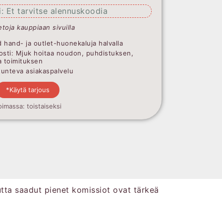
: Et tarvitse alennuskoodia
etoja kauppiaan sivuilla
 hand- ja outlet-huonekaluja halvalla
osti: Mjuk hoitaa noudon, puhdistuksen,
a toimituksen
ntunteva asiakaspalvelu
*Käytä tarjous
oimassa: toistaiseksi
utta saadut pienet komissiot ovat tärkeä