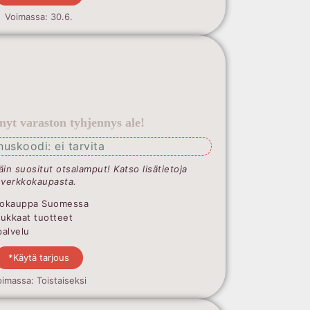
Voimassa: 30.6.
 nyt varaston tyhjennys ale!
nuskoodi: ei tarvita
täin suositut otsalamput! Katso lisätietoja
verkkokaupasta.
Valokauppa Suomessa
dukkaat tuotteet
palvelu
*Käytä tarjous
imassa: Toistaiseksi