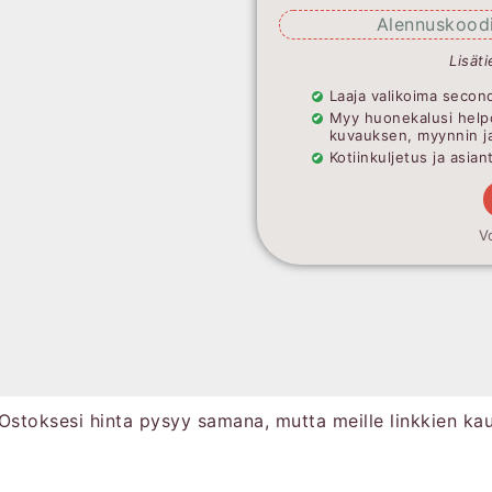
Alennuskoodi
Lisäti
Laaja valikoima second
Myy huonekalusi help
kuvauksen, myynnin j
Kotiinkuljetus ja asia
V
Ostoksesi hinta pysyy samana, mutta meille linkkien ka