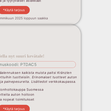
 ja tyytyväiset asiakkaat
*Käytä tarjous
ammikuun 2025 loppuun saakka
lla nyt suuri kevätale!
nnuskoodi: PTDAC5
äalennuksen kaikista muista paitsi Kränzlen
ttuihin tuotteisiin. Erinomaiset tuotteet auton
 ja painepesureita. Lisätiedot verkkokaupassa.
Autonhoitokauppa Suomessa
uotteita auton hoitoon
ja nopeat toimitukset
*Käytä tarjous