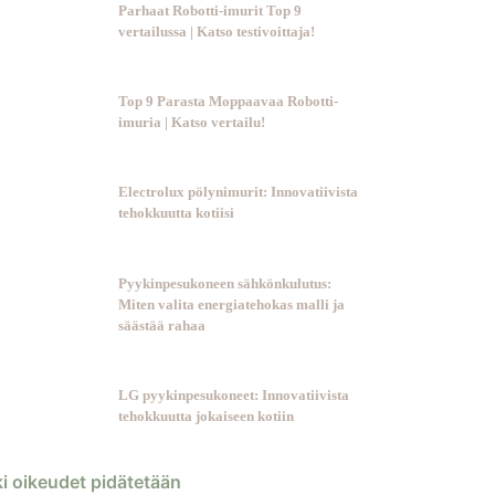
Parhaat Robotti-imurit Top 9
vertailussa | Katso testivoittaja!
Top 9 Parasta Moppaavaa Robotti-
imuria | Katso vertailu!
Electrolux pölynimurit: Innovatiivista
tehokkuutta kotiisi
Pyykinpesukoneen sähkönkulutus:
Miten valita energiatehokas malli ja
säästää rahaa
LG pyykinpesukoneet: Innovatiivista
tehokkuutta jokaiseen kotiin
ki oikeudet pidätetään