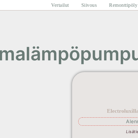
Vertailut
Siivous
Remonttipöly
lmalämpöpump
Electroluxil
Alen
Lisäti