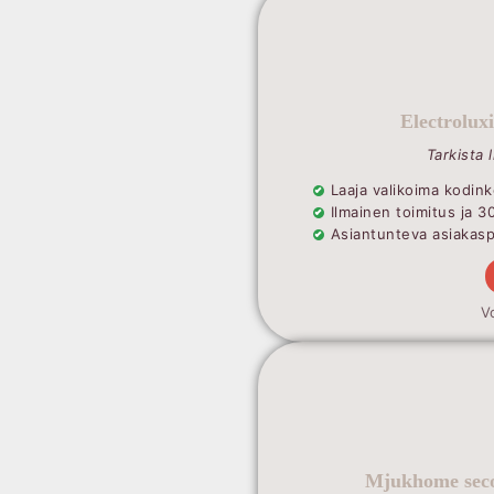
Electrolux
Tarkista 
Laaja valikoima kodink
Ilmainen toimitus ja 3
Asiantunteva asiakaspa
V
Mjukhome seco