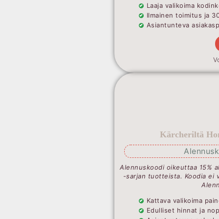
Laaja valikoima kodink
Ilmainen toimitus ja 3
Asiantunteva asiakaspa
V
Kärcheriltä Ho
Alennusk
Alennuskoodi oikeuttaa 15% a
-sarjan tuotteista. Koodia ei 
Alenn
Kattava valikoima pain
Edulliset hinnat ja no