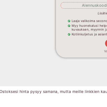
Alennuskoodi
Lisäti
Laaja valikoima second
Myy huonekalusi help
kuvauksen, myynnin j
Kotiinkuljetus ja asia
V
Ostoksesi hinta pysyy samana, mutta meille linkkien ka