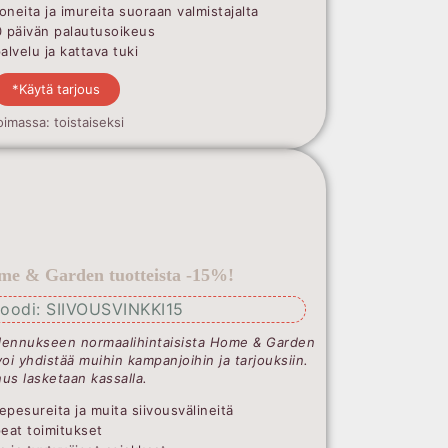
oneita ja imureita suoraan valmistajalta
0 päivän palautusoikeus
lvelu ja kattava tuki
*Käytä tarjous
oimassa: toistaiseksi
me & Garden tuotteista -15%!
oodi: SIIVOUSVINKKI15
lennukseen normaalihintaisista Home & Garden
voi yhdistää muihin kampanjoihin ja tarjouksiin.
us lasketaan kassalla.
epesureita ja muita siivousvälineitä
peat toimitukset