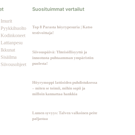
et
Suosituimmat vertailut
Imurit
Top 8 Parasta höyrypesuria | Katso
Pyykkihuolto
testivoittaja!
Kodinkoneet
Lattianpesu
Ikkunat
Siivouspäivä: Yhteisöllisyyttä ja
Sisäilma
innostusta puhtaamman ympäristön
puolesta!
Siivousohjeet
Höyrymoppi lattioiden puhdistuksessa
– miten se toimii, mihin sopii ja
milloin kannattaa hankkia
Lumen syvyys: Talven valkoinen peite
paljastaa