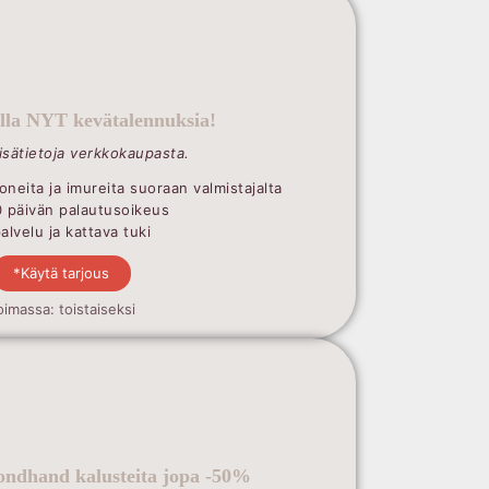
illa NYT kevätalennuksia!
lisätietoja verkkokaupasta.
oneita ja imureita suoraan valmistajalta
0 päivän palautusoikeus
lvelu ja kattava tuki
*Käytä tarjous
oimassa: toistaiseksi
ndhand kalusteita jopa -50%