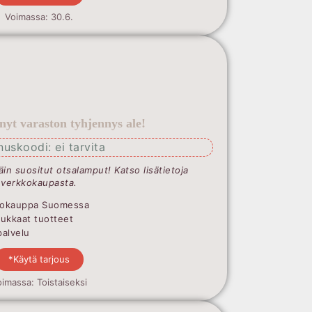
Voimassa: 30.6.
 nyt varaston tyhjennys ale!
nuskoodi: ei tarvita
täin suositut otsalamput! Katso lisätietoja
verkkokaupasta.
Valokauppa Suomessa
dukkaat tuotteet
palvelu
*Käytä tarjous
imassa: Toistaiseksi