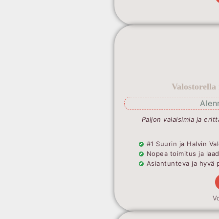
Valostorella
Alen
Paljon valaisimia ja erit
#1 Suurin ja Halvin 
Nopea toimitus ja laa
Asiantunteva ja hyvä 
Vo