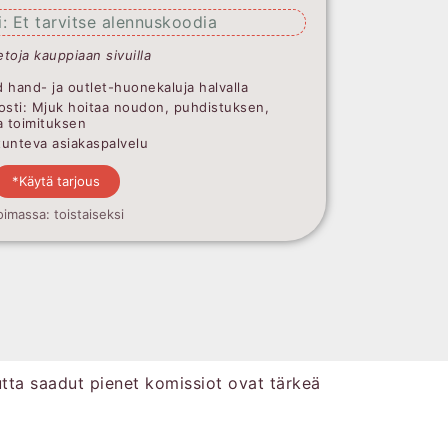
: Et tarvitse alennuskoodia
etoja kauppiaan sivuilla
 hand- ja outlet-huonekaluja halvalla
osti: Mjuk hoitaa noudon, puhdistuksen,
a toimituksen
ntunteva asiakaspalvelu
*Käytä tarjous
oimassa: toistaiseksi
utta saadut pienet komissiot ovat tärkeä