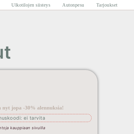
Ulkotilojen siisteys
Autonpesu
Tarjoukset
ut
la nyt jopa -30% alennuksia!
nuskoodi: ei tarvita
etoja kauppiaan sivuilla