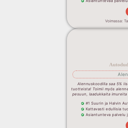
Asiantuntevaa palvelua
Voimassa: T
Autodude
Ale
Alennuskoodilla saa 5% lis
tuotteista! Toimii myös alenne
pesuun, laadukkaita imureita
#1 Suurin ja Halvin 
Kattavasti edullisia t
Asiantunteva palvelu 