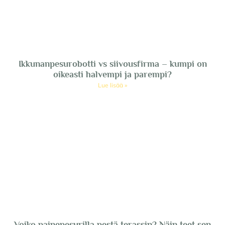
Ikkunanpesurobotti vs siivousfirma – kumpi on
oikeasti halvempi ja parempi?
Lue lisää »
Voiko painepesurilla pestä terassin? Näin teet sen