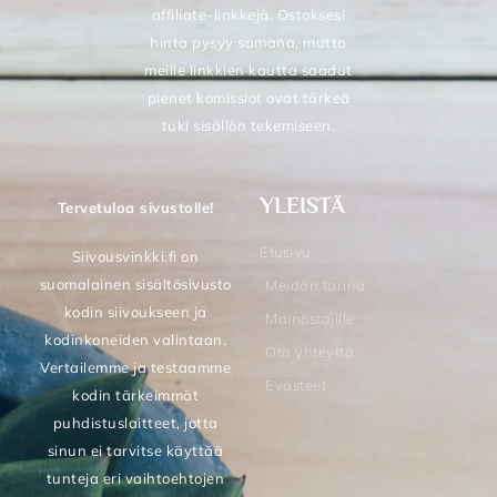
affiliate-linkkejä. Ostoksesi
hinta pysyy samana, mutta
meille linkkien kautta saadut
pienet komissiot ovat tärkeä
tuki sisällön tekemiseen.
YLEISTÄ
Tervetuloa sivustolle!
Etusivu
Siivousvinkki.fi on
suomalainen sisältösivusto
Meidän tarina
kodin siivoukseen ja
Mainostajille
kodinkoneiden valintaan.
Ota yhteyttä
Vertailemme ja testaamme
Evästeet
kodin tärkeimmät
puhdistuslaitteet, jotta
sinun ei tarvitse käyttää
tunteja eri vaihtoehtojen