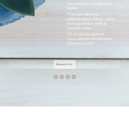
Innovatiivista tehokkuutta
kotiisi
Pyykinpesukoneen
sähkönkulutus: Miten valita
energiatehokas malli ja
säästää rahaa
LG pyykinpesukoneet:
Innovatiivista tehokkuutta
jokaiseen kotiin
© Siivousvinkki.fi 2026 - Kaikki oikeudet pidätetään