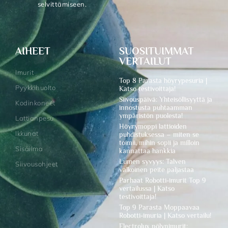
selvittämiseen.
AIHEET
SUOSITUIMMAT
VERTAILUT
Imurit
Top 8 Parasta höyrypesuria |
Pyykkihuolto
Katso testivoittaja!
Siivouspäivä: Yhteisöllisyyttä ja
Kodinkoneet
innostusta puhtaamman
ympäristön puolesta!
Lattianpesu
Höyrymoppi lattioiden
Ikkunat
puhdistuksessa – miten se
toimii, mihin sopii ja milloin
Sisäilma
kannattaa hankkia
Lumen syvyys: Talven
Siivousohjeet
valkoinen peite paljastaa
Parhaat Robotti-imurit Top 9
vertailussa | Katso
testivoittaja!
Top 9 Parasta Moppaavaa
Robotti-imuria | Katso vertailu!
Electrolux pölynimurit: