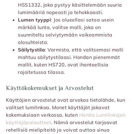
HSS1332, joka pystyy käsittelemään suuria
lumimääriä nopeasti ja tehokkaasti.
Lumen tyyppi
: Jos alueellasi sataa usein
märkää lunta, valitse malli, joka on
suunniteltu selviytymään vaikeammista
olosuhteista.
Säilytystila
: Varmista, että valitsemasi malli
mahtuu säilytystilaasi. Hondan pienemmät
mallit, kuten HS720, ovat ihanteellisia
rajoitetussa tilassa.
Käyttökokemukset ja Arvostelut
Käyttäjien arvostelut ovat arvokas tietolähde, kun
valitset lumilinkoa. Monet käyttäjät jakavat
kokemuksiaan verkossa, kuten
Honda Lumilinkojen
käyttäjäpalautteet
. Nämä arvostelut tarjoavat
rehellisiä mielipiteitä ja voivat auttaa sinua