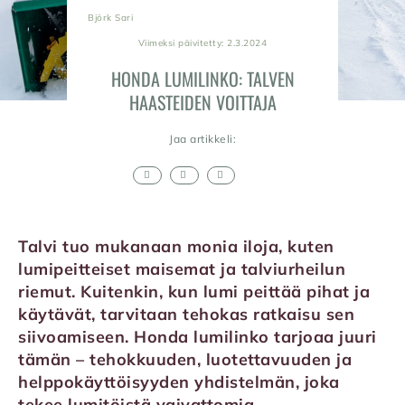
Björk Sari
Viimeksi päivitetty: 2.3.2024
HONDA LUMILINKO: TALVEN
HAASTEIDEN VOITTAJA
Jaa artikkeli:
Talvi tuo mukanaan monia iloja, kuten
lumipeitteiset maisemat ja talviurheilun
riemut. Kuitenkin, kun lumi peittää pihat ja
käytävät, tarvitaan tehokas ratkaisu sen
siivoamiseen. Honda lumilinko tarjoaa juuri
tämän – tehokkuuden, luotettavuuden ja
helppokäyttöisyyden yhdistelmän, joka
tekee lumitöistä vaivattomia.