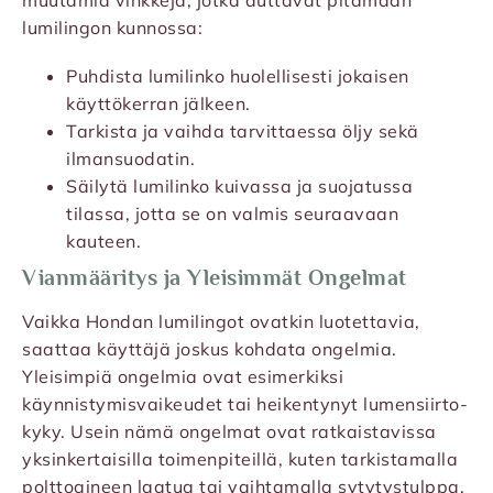
muutamia vinkkejä, jotka auttavat pitämään
lumilingon kunnossa:
Puhdista lumilinko huolellisesti jokaisen
käyttökerran jälkeen.
Tarkista ja vaihda tarvittaessa öljy sekä
ilmansuodatin.
Säilytä lumilinko kuivassa ja suojatussa
tilassa, jotta se on valmis seuraavaan
kauteen.
Vianmääritys ja Yleisimmät Ongelmat
Vaikka Hondan lumilingot ovatkin luotettavia,
saattaa käyttäjä joskus kohdata ongelmia.
Yleisimpiä ongelmia ovat esimerkiksi
käynnistymisvaikeudet tai heikentynyt lumensiirto-
kyky. Usein nämä ongelmat ovat ratkaistavissa
yksinkertaisilla toimenpiteillä, kuten tarkistamalla
polttoaineen laatua tai vaihtamalla sytytystulppa.