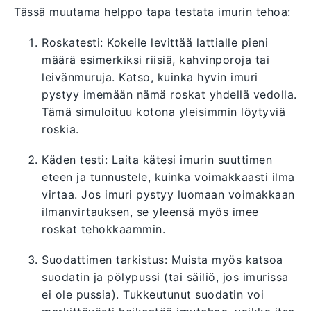
Tässä muutama helppo tapa testata imurin tehoa:
Roskatesti: Kokeile levittää lattialle pieni
määrä esimerkiksi riisiä, kahvinporoja tai
leivänmuruja. Katso, kuinka hyvin imuri
pystyy imemään nämä roskat yhdellä vedolla.
Tämä simuloituu kotona yleisimmin löytyviä
roskia.
Käden testi: Laita kätesi imurin suuttimen
eteen ja tunnustele, kuinka voimakkaasti ilma
virtaa. Jos imuri pystyy luomaan voimakkaan
ilmanvirtauksen, se yleensä myös imee
roskat tehokkaammin.
Suodattimen tarkistus: Muista myös katsoa
suodatin ja pölypussi (tai säiliö, jos imurissa
ei ole pussia). Tukkeutunut suodatin voi