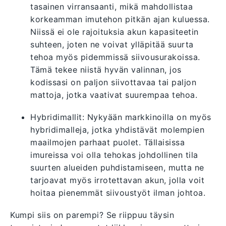
tasainen virransaanti, mikä mahdollistaa
korkeamman imutehon pitkän ajan kuluessa.
Niissä ei ole rajoituksia akun kapasiteetin
suhteen, joten ne voivat ylläpitää suurta
tehoa myös pidemmissä siivousurakoissa.
Tämä tekee niistä hyvän valinnan, jos
kodissasi on paljon siivottavaa tai paljon
mattoja, jotka vaativat suurempaa tehoa.
Hybridimallit: Nykyään markkinoilla on myös
hybridimalleja, jotka yhdistävät molempien
maailmojen parhaat puolet. Tällaisissa
imureissa voi olla tehokas johdollinen tila
suurten alueiden puhdistamiseen, mutta ne
tarjoavat myös irrotettavan akun, jolla voit
hoitaa pienemmät siivoustyöt ilman johtoa.
Kumpi siis on parempi? Se riippuu täysin