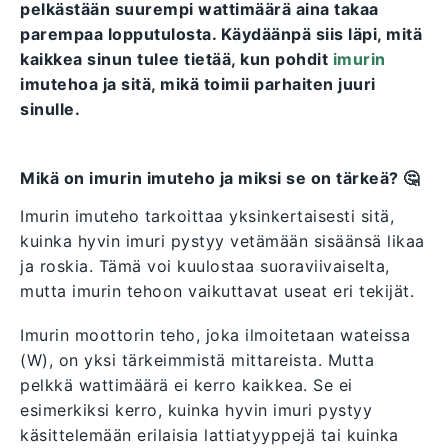
pelkästään suurempi wattimäärä aina takaa
parempaa lopputulosta. Käydäänpä siis läpi, mitä
kaikkea sinun tulee tietää, kun pohdit
imurin
imutehoa ja sitä, mikä toimii parhaiten juuri
sinulle.
Mikä on imurin imuteho ja miksi se on tärkeä? 🤔
Imurin imuteho tarkoittaa yksinkertaisesti sitä,
kuinka hyvin imuri pystyy vetämään sisäänsä likaa
ja roskia. Tämä voi kuulostaa suoraviivaiselta,
mutta imurin tehoon vaikuttavat useat eri tekijät.
Imurin moottorin teho, joka ilmoitetaan wateissa
(W), on yksi tärkeimmistä mittareista. Mutta
pelkkä wattimäärä ei kerro kaikkea. Se ei
esimerkiksi kerro, kuinka hyvin imuri pystyy
käsittelemään erilaisia lattiatyyppejä tai kuinka