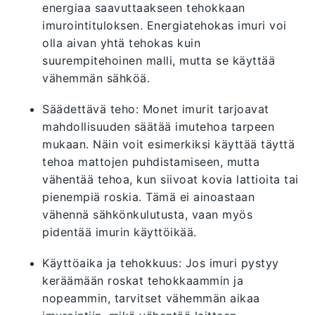
energiaa saavuttaakseen tehokkaan
imurointituloksen. Energiatehokas imuri voi
olla aivan yhtä tehokas kuin
suurempitehoinen malli, mutta se käyttää
vähemmän sähköä.
Säädettävä teho: Monet imurit tarjoavat
mahdollisuuden säätää imutehoa tarpeen
mukaan. Näin voit esimerkiksi käyttää täyttä
tehoa mattojen puhdistamiseen, mutta
vähentää tehoa, kun siivoat kovia lattioita tai
pienempiä roskia. Tämä ei ainoastaan
vähennä sähkönkulutusta, vaan myös
pidentää imurin käyttöikää.
Käyttöaika ja tehokkuus: Jos imuri pystyy
keräämään roskat tehokkaammin ja
nopeammin, tarvitset vähemmän aikaa