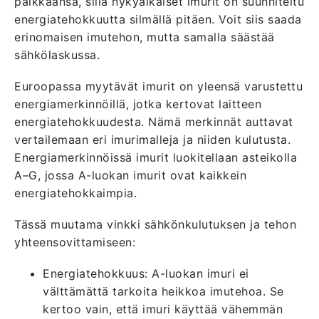
paikkaansa, sillä nykyaikaiset imurit on suunniteltu
energiatehokkuutta silmällä pitäen. Voit siis saada
erinomaisen imutehon, mutta samalla säästää
sähkölaskussa.
Euroopassa myytävät imurit on yleensä varustettu
energiamerkinnöillä, jotka kertovat laitteen
energiatehokkuudesta. Nämä merkinnät auttavat
vertailemaan eri imurimalleja ja niiden kulutusta.
Energiamerkinnöissä imurit luokitellaan asteikolla
A–G, jossa A-luokan imurit ovat kaikkein
energiatehokkaimpia.
Tässä muutama vinkki sähkönkulutuksen ja tehon
yhteensovittamiseen:
Energiatehokkuus: A-luokan imuri ei
välttämättä tarkoita heikkoa imutehoa. Se
kertoo vain, että imuri käyttää vähemmän