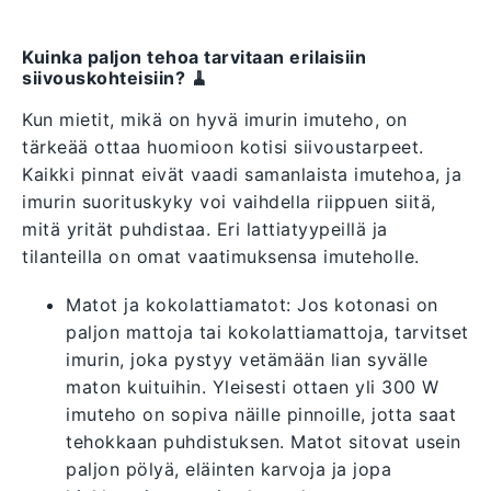
Kuinka paljon tehoa tarvitaan erilaisiin
siivouskohteisiin? 🧹
Kun mietit, mikä on hyvä imurin imuteho, on
tärkeää ottaa huomioon kotisi siivoustarpeet.
Kaikki pinnat eivät vaadi samanlaista imutehoa, ja
imurin suorituskyky voi vaihdella riippuen siitä,
mitä yrität puhdistaa. Eri lattiatyypeillä ja
tilanteilla on omat vaatimuksensa imuteholle.
Matot ja kokolattiamatot: Jos kotonasi on
paljon mattoja tai kokolattiamattoja, tarvitset
imurin, joka pystyy vetämään lian syvälle
maton kuituihin. Yleisesti ottaen yli 300 W
imuteho on sopiva näille pinnoille, jotta saat
tehokkaan puhdistuksen. Matot sitovat usein
paljon pölyä, eläinten karvoja ja jopa