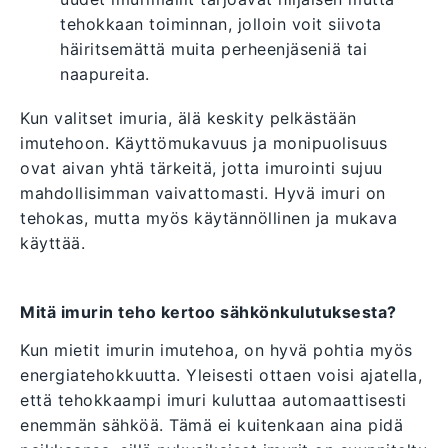
tehokkaan toiminnan, jolloin voit siivota
häiritsemättä muita perheenjäseniä tai
naapureita.
Kun valitset imuria, älä keskity pelkästään
imutehoon. Käyttömukavuus ja monipuolisuus
ovat aivan yhtä tärkeitä, jotta imurointi sujuu
mahdollisimman vaivattomasti. Hyvä imuri on
tehokas, mutta myös käytännöllinen ja mukava
käyttää.
Mitä imurin teho kertoo sähkönkulutuksesta?
Kun mietit imurin imutehoa, on hyvä pohtia myös
energiatehokkuutta. Yleisesti ottaen voisi ajatella,
että tehokkaampi imuri kuluttaa automaattisesti
enemmän sähköä. Tämä ei kuitenkaan aina pidä