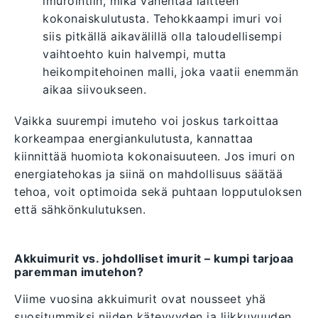
imurointiin, mikä vähentää laitteen
kokonaiskulutusta. Tehokkaampi imuri voi
siis pitkällä aikavälillä olla taloudellisempi
vaihtoehto kuin halvempi, mutta
heikompitehoinen malli, joka vaatii enemmän
aikaa siivoukseen.
Vaikka suurempi imuteho voi joskus tarkoittaa
korkeampaa energiankulutusta, kannattaa
kiinnittää huomiota kokonaisuuteen. Jos imuri on
energiatehokas ja siinä on mahdollisuus säätää
tehoa, voit optimoida sekä puhtaan lopputuloksen
että sähkönkulutuksen.
Akkuimurit vs. johdolliset imurit – kumpi tarjoaa
paremman imutehon?
Viime vuosina akkuimurit ovat nousseet yhä
suositummiksi niiden kätevyyden ja liikkuvuuden