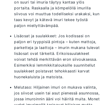
on suuri tai imuria täytyy kantaa ylös
portaita. Raskaalla ja kömpelöllä imurilla
siivous voi muuttua todelliseksi urakaksi, kun
taas kevyt ja kätevä imuri tekee työstä
paljon miellyttävämpää.
Lisäosat ja suulakkeet: Jos kodissasi on
paljon eri tyyppisiä pintoja – kuten mattoja,
parketteja ja laattoja – imurin mukana tulevat
lisäosat ovat tärkeitä. Erikoissuulakkeet
voivat tehdä merkittävän eron siivouksessa.
Esimerkiksi lemmikkitalouksille suunnitellut
suulakkeet poistavat tehokkaasti karvat
huonekaluista ja matoista.
Melutaso: Hiljainen imuri on mukava valinta,
jos siivoat usein tai asut pienessä asunnossa,
jossa imuroinnin ääni voi häiritä muita. Monet
uudet imurimallit tarjoavat hiljaisen mutta