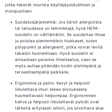
jotka tekevät imurista käyttäjäystävällisen ja
monipuolisen.
Suodatusjärjestelmä: Jos kärsit allergioista
tai taloudessa on lemmikkejä, hyvä HEPA-
suodatin on välttämätön. Se suodattaa ilmaa
ja poistaa pienimmätkin hiukkaset, kuten
pölypunkit ja allergeenit, jotka voivat levitä
takaisin huoneilmaan. Hyvä suodatin ei
ainoastaan paranna ilmanlaatua, vaan se
myös auttaa pitämään kodin siistimpänä ja
terveellisempänä paikkana.
Ergonomia ja paino: Kevyt ja helposti
liikuteltava imuri tekee siivouksesta
huomattavasti helpompaa. Ergonominen
kahva ja helposti liikuteltavat pyörät ovat
tärkeitä erityisesti silloin, jos siivottava alue