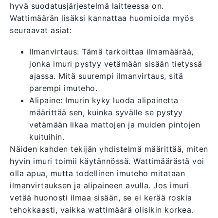
hyvä suodatusjärjestelmä laitteessa on.
Wattimäärän lisäksi kannattaa huomioida myös
seuraavat asiat:
Ilmanvirtaus: Tämä tarkoittaa ilmamäärää,
jonka imuri pystyy vetämään sisään tietyssä
ajassa. Mitä suurempi ilmanvirtaus, sitä
parempi imuteho.
Alipaine: Imurin kyky luoda alipainetta
määrittää sen, kuinka syvälle se pystyy
vetämään likaa mattojen ja muiden pintojen
kuituihin.
Näiden kahden tekijän yhdistelmä määrittää, miten
hyvin imuri toimii käytännössä. Wattimäärästä voi
olla apua, mutta todellinen imuteho mitataan
ilmanvirtauksen ja alipaineen avulla. Jos imuri
vetää huonosti ilmaa sisään, se ei kerää roskia
tehokkaasti, vaikka wattimäärä olisikin korkea.