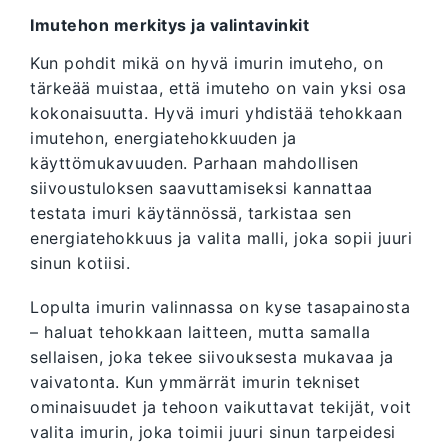
Imutehon merkitys ja valintavinkit
Kun pohdit mikä on hyvä imurin imuteho, on
tärkeää muistaa, että imuteho on vain yksi osa
kokonaisuutta. Hyvä imuri yhdistää tehokkaan
imutehon, energiatehokkuuden ja
käyttömukavuuden. Parhaan mahdollisen
siivoustuloksen saavuttamiseksi kannattaa
testata imuri käytännössä, tarkistaa sen
energiatehokkuus ja valita malli, joka sopii juuri
sinun kotiisi.
Lopulta imurin valinnassa on kyse tasapainosta
– haluat tehokkaan laitteen, mutta samalla
sellaisen, joka tekee siivouksesta mukavaa ja
vaivatonta. Kun ymmärrät imurin tekniset
ominaisuudet ja tehoon vaikuttavat tekijät, voit
valita imurin, joka toimii juuri sinun tarpeidesi