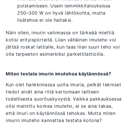
poistamiseen. Usein lemmikkitalouksissa
250–300 W on hyvä lähtökohta, mutta
lisätehoa ei ole haitaksi.
Näin ollen, imurin valinnassa on tärkeää miettiä
kotisi erityispiirteitä. Liian vähäinen imuteho voi
jättää roskat lattialle, kun taas liian suuri teho voi
olla tarpeeton esimerkiksi parkettilattioilla.
Miten testata imurin imutehoa käytännössä?
Kun olet hankkimassa uutta imuria, pelkät tekniset
tiedot eivät aina riitä kertomaan laitteen
todellisesta suorituskyvystä. Vaikka pakkauksessa
olisi mainittu korkea imuteho, ei se aina takaa,
että imuri on käytännössä tehokas. Mutta miten
imurin imuteho kannattaa testata kotona?