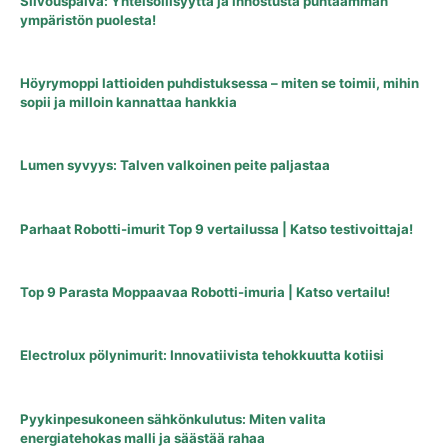
Siivouspäivä: Yhteisöllisyyttä ja innostusta puhtaamman
ympäristön puolesta!
Höyrymoppi lattioiden puhdistuksessa – miten se toimii, mihin
sopii ja milloin kannattaa hankkia
Lumen syvyys: Talven valkoinen peite paljastaa
Parhaat Robotti-imurit Top 9 vertailussa | Katso testivoittaja!
Top 9 Parasta Moppaavaa Robotti-imuria | Katso vertailu!
Electrolux pölynimurit: Innovatiivista tehokkuutta kotiisi
Pyykinpesukoneen sähkönkulutus: Miten valita
energiatehokas malli ja säästää rahaa