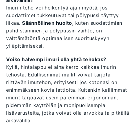
aikavälillä?
Imurin teho voi heikentyä ajan myötä, jos
suodattimet tukkeutuvat tai pölypussi täyttyy
liikaa.
Säännöllinen huolto
, kuten suodattimien
puhdistaminen ja pölypussin vaihto, on
välttämätöntä optimaalisen suorituskyvyn
ylläpitämiseksi.
Voiko halvempi imuri olla yhtä tehokas?
Kyllä, hintalappu ei aina kerro kaikkea imurin
tehosta. Edullisemmat mallit voivat tarjota
riittävän imutehon, erityisesti jos kotonasi on
enimmäkseen kovia lattioita. Kuitenkin kalliimmat
imurit tarjoavat usein paremman ergonomian,
pidemmän käyttöiän ja monipuolisempia
lisävarusteita, jotka voivat olla arvokkaita pitkällä
aikavälillä.