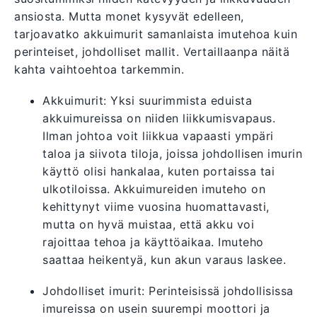
ansiosta. Mutta monet kysyvät edelleen,
tarjoavatko akkuimurit samanlaista imutehoa kuin
perinteiset, johdolliset mallit. Vertaillaanpa näitä
kahta vaihtoehtoa tarkemmin.
Akkuimurit: Yksi suurimmista eduista
akkuimureissa on niiden liikkumisvapaus.
Ilman johtoa voit liikkua vapaasti ympäri
taloa ja siivota tiloja, joissa johdollisen imurin
käyttö olisi hankalaa, kuten portaissa tai
ulkotiloissa. Akkuimureiden imuteho on
kehittynyt viime vuosina huomattavasti,
mutta on hyvä muistaa, että akku voi
rajoittaa tehoa ja käyttöaikaa. Imuteho
saattaa heikentyä, kun akun varaus laskee.
Johdolliset imurit: Perinteisissä johdollisissa
imureissa on usein suurempi moottori ja