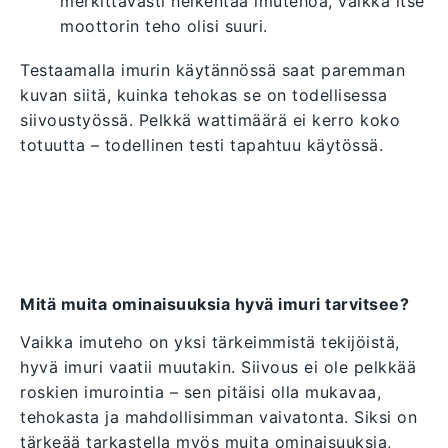
merkittävästi heikentää imutehoa, vaikka itse
moottorin teho olisi suuri.
Testaamalla imurin käytännössä saat paremman
kuvan siitä, kuinka tehokas se on todellisessa
siivoustyössä. Pelkkä wattimäärä ei kerro koko
totuutta – todellinen testi tapahtuu käytössä.
Mitä muita ominaisuuksia hyvä imuri tarvitsee?
Vaikka imuteho on yksi tärkeimmistä tekijöistä,
hyvä imuri vaatii muutakin. Siivous ei ole pelkkää
roskien imurointia – sen pitäisi olla mukavaa,
tehokasta ja mahdollisimman vaivatonta. Siksi on
tärkeää tarkastella myös muita ominaisuuksia,