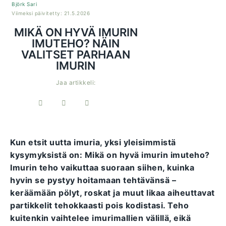
Björk Sari
Viimeksi päivitetty: 21.5.2026
MIKÄ ON HYVÄ IMURIN
IMUTEHO? NÄIN
VALITSET PARHAAN
IMURIN
Jaa artikkeli:
Kun etsit uutta imuria, yksi yleisimmistä
kysymyksistä on: Mikä on hyvä imurin imuteho?
Imurin teho vaikuttaa suoraan siihen, kuinka
hyvin se pystyy hoitamaan tehtävänsä –
keräämään pölyt, roskat ja muut likaa aiheuttavat
partikkelit tehokkaasti pois kodistasi. Teho
kuitenkin vaihtelee imurimallien välillä, eikä