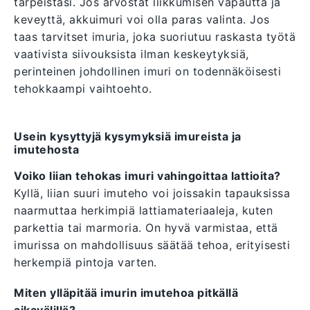
tarpeistasi. Jos arvostat liikkumisen vapautta ja
keveyttä, akkuimuri voi olla paras valinta. Jos
taas tarvitset imuria, joka suoriutuu raskasta työtä
vaativista siivouksista ilman keskeytyksiä,
perinteinen johdollinen imuri on todennäköisesti
tehokkaampi vaihtoehto.
Usein kysyttyjä kysymyksiä imureista ja
imutehosta
Voiko liian tehokas imuri vahingoittaa lattioita?
Kyllä, liian suuri imuteho voi joissakin tapauksissa
naarmuttaa herkimpiä lattiamateriaaleja, kuten
parkettia tai marmoria. On hyvä varmistaa, että
imurissa on mahdollisuus säätää tehoa, erityisesti
herkempiä pintoja varten.
Miten ylläpitää imurin imutehoa pitkällä