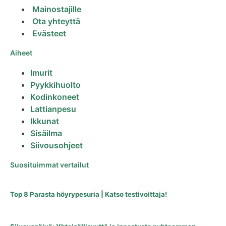
Mainostajille
Ota yhteyttä
Evästeet
Aiheet
Imurit
Pyykkihuolto
Kodinkoneet
Lattianpesu
Ikkunat
Sisäilma
Siivousohjeet
Suosituimmat vertailut
Top 8 Parasta höyrypesuria | Katso testivoittaja!