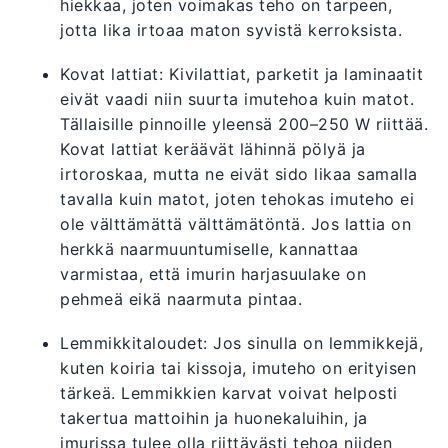
hiekkaa, joten voimakas teho on tarpeen,
jotta lika irtoaa maton syvistä kerroksista.
Kovat lattiat: Kivilattiat, parketit ja laminaatit
eivät vaadi niin suurta imutehoa kuin matot.
Tällaisille pinnoille yleensä 200–250 W riittää.
Kovat lattiat keräävät lähinnä pölyä ja
irtoroskaa, mutta ne eivät sido likaa samalla
tavalla kuin matot, joten tehokas imuteho ei
ole välttämättä välttämätöntä. Jos lattia on
herkkä naarmuuntumiselle, kannattaa
varmistaa, että imurin harjasuulake on
pehmeä eikä naarmuta pintaa.
Lemmikkitaloudet: Jos sinulla on lemmikkejä,
kuten koiria tai kissoja, imuteho on erityisen
tärkeä. Lemmikkien karvat voivat helposti
takertua mattoihin ja huonekaluihin, ja
imurissa tulee olla riittävästi tehoa niiden