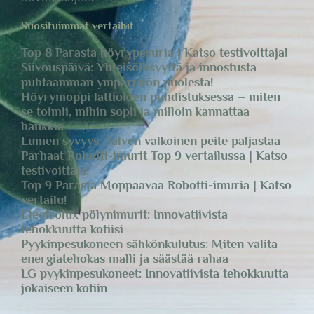
Suosituimmat vertailut
Top 8 Parasta höyrypesuria | Katso testivoittaja!
Siivouspäivä: Yhteisöllisyyttä ja innostusta
puhtaamman ympäristön puolesta!
Höyrymoppi lattioiden puhdistuksessa – miten
se toimii, mihin sopii ja milloin kannattaa
hankkia
Lumen syvyys: Talven valkoinen peite paljastaa
Parhaat Robotti-imurit Top 9 vertailussa | Katso
testivoittaja!
Top 9 Parasta Moppaavaa Robotti-imuria | Katso
vertailu!
Electrolux pölynimurit: Innovatiivista
tehokkuutta kotiisi
Pyykinpesukoneen sähkönkulutus: Miten valita
energiatehokas malli ja säästää rahaa
LG pyykinpesukoneet: Innovatiivista tehokkuutta
jokaiseen kotiin