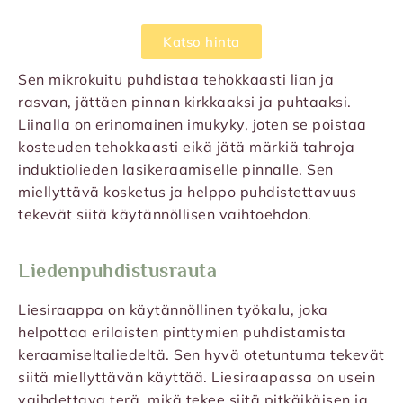
Katso hinta
Sen mikrokuitu puhdistaa tehokkaasti lian ja
rasvan, jättäen pinnan kirkkaaksi ja puhtaaksi.
Liinalla on erinomainen imukyky, joten se poistaa
kosteuden tehokkaasti eikä jätä märkiä tahroja
induktiolieden lasikeraamiselle pinnalle. Sen
miellyttävä kosketus ja helppo puhdistettavuus
tekevät siitä käytännöllisen vaihtoehdon.
Liedenpuhdistusrauta
Liesiraappa on käytännöllinen työkalu, joka
helpottaa erilaisten pinttymien puhdistamista
keraamiseltaliedeltä. Sen hyvä otetuntuma tekevät
siitä miellyttävän käyttää. Liesiraapassa on usein
vaihdettava terä, mikä tekee siitä pitkäikäisen ja