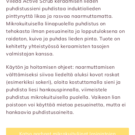
Vileda Active Scrub keraamisen lieden
puhdistussieni puhdistaa induktiolieden
pinttynyttä likaa ja rasvaa naarmuttamatta.
Mikrokuituisella liinapuolella puhdistus on
tehokasta ilman pesuaineita ja lopputuloksena on
raidaton, kuiva ja puhdas lieden pinta. Tuote on
kehitetty yhteistyössä keraamisten tasojen
valmistajan kanssa.
Käytön ja hoitamisen ohjeet: naarmuttamisen
välttämiseksi siivoa liedeltä aluksi kovat roskat
(esimerkiksi sokeri), aloita kostuttamalla sieni ja
puhdista liesi hankauspinnalla, viimeistele
puhdistus mikrokuituisella puolella. Vaikean lian
poistoon voi käyttää mietoa pesuainetta, mutta ei
hankaavia puhdistusaineita.
Katso parhaat mikrokuituliinat lasipintojen