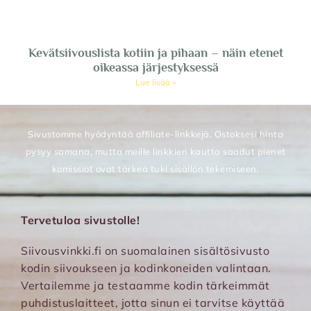
Kevätsiivouslista kotiin ja pihaan – näin etenet
oikeassa järjestyksessä
Lue lisää »
Sivustomme hyödyntää affiliate-linkkejä. Ostoksesi hinta
pysyy samana, mutta meille linkkien kautta saadut pienet
komissiot ovat tärkeä tuki sisällön tekemiseen.
Tervetuloa sivustolle!
Siivousvinkki.fi on suomalainen sisältösivusto
kodin siivoukseen ja kodinkoneiden valintaan.
Vertailemme ja testaamme kodin tärkeimmät
puhdistuslaitteet, jotta sinun ei tarvitse käyttää