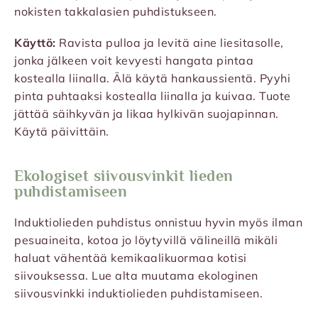
nokisten takkalasien puhdistukseen.
Käyttö:
Ravista pulloa ja levitä aine liesitasolle,
jonka jälkeen voit kevyesti hangata pintaa
kostealla liinalla. Älä käytä hankaussientä. Pyyhi
pinta puhtaaksi kostealla liinalla ja kuivaa. Tuote
jättää säihkyvän ja likaa hylkivän suojapinnan.
Käytä päivittäin.
Ekologiset siivousvinkit lieden
puhdistamiseen
Induktiolieden puhdistus onnistuu hyvin myös ilman
pesuaineita, kotoa jo löytyvillä välineillä mikäli
haluat vähentää kemikaalikuormaa kotisi
siivouksessa. Lue alta muutama ekologinen
siivousvinkki induktiolieden puhdistamiseen.