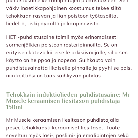
puhdistusaine keittiönpintojen puhdistukseen. Sen
väkiviinaetikkapohjainen koostumus tekee siitä
tehokkaan rasvan ja lian poistoon työtasoilta,
liedeltä, tiskipöydältä ja kaapinovista.
HETI-puhdistusaine toimii myös erinomaisesti
sormenjälkien poistoon rosteripinnoilta. Se on
erityisen kätevä kiireiselle arkisiivoojalle, sillä sen
käyttö on helppoa ja nopeaa. Suihkauta vain
puhdistusainetta likaiselle pinnalle ja pyyhi se pois,
niin keittiösi on taas säihkyvän puhdas.
Tehokkain induktiolieden puhdistusaine: Mr
Muscle keraamisen liesitason puhdistaja
150ml
Mr Muscle keraamisen liesitason puhdistajalla
pesee tehokkaasti keraamiset liesitasot. Tuote
soveltuu myös lasi-, posliini- ja emalipintojen sekä