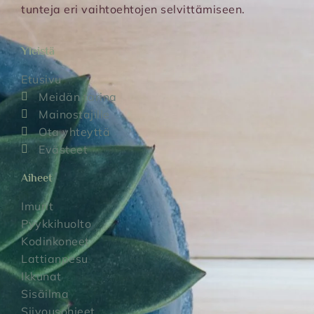
tunteja eri vaihtoehtojen selvittämiseen.
Yleistä
Etusivu
Meidän tarina
Mainostajille
Ota yhteyttä
Evästeet
Aiheet
Imurit
Pyykkihuolto
Kodinkoneet
Lattianpesu
Ikkunat
Sisäilma
Siivousohjeet