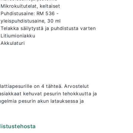
Mikrokuitutelat, keltaiset
Puhdistusaine: RM 536 -
yleispuhdistusaine, 30 ml
Telakka säilytystä ja puhdistusta varten
Litiumioniakku
Akkulaturi
ttiapesurille on 4 tähteä. Arvostelut
t asiakkaat kehuvat pesurin tehokkuutta ja
ngelmia pesurin akun latauksessa ja
distustehosta