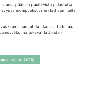
 saanut pääosin positiivista palautetta
syys ja monipuolisuus eri lattiapinnoille
vouksen ilman johdon kanssa taiteilua.
uainevalikoima tekevät lattioiden
iapesureista (2026)