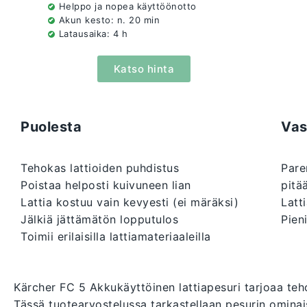
Helppo ja nopea käyttöönotto
Akun kesto: n. 20 min
Latausaika: 4 h
Katso hinta
Puolesta
Vas
Tehokas lattioiden puhdistus
Pare
Poistaa helposti kuivuneen lian
pitä
Lattia kostuu vain kevyesti (ei märäksi)
Latt
Jälkiä jättämätön lopputulos
Pieni
Toimii erilaisilla lattiamateriaaleilla
Kärcher FC 5 Akkukäyttöinen lattiapesuri tarjoaa teh
Tässä tuotearvostelussa tarkastellaan pesurin ominai