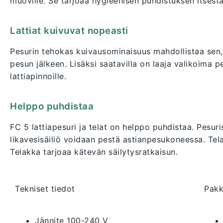
muoville. Se tarjoaa hygieenisen puhdistuksen itsestää
Lattiat kuivuvat nopeasti
Pesurin tehokas kuivausominaisuus mahdollistaa sen, e
pesun jälkeen. Lisäksi saatavilla on laaja valikoima pes
lattiapinnoille.
Helppo puhdistaa
FC 5 lattiapesuri ja telat on helppo puhdistaa. Pesuri
likavesisäiliö voidaan pestä astianpesukoneessa. Tel
Telakka tarjoaa kätevän säilytysratkaisun.
Tekniset tiedot
Pakk
Jännite 100-240 V