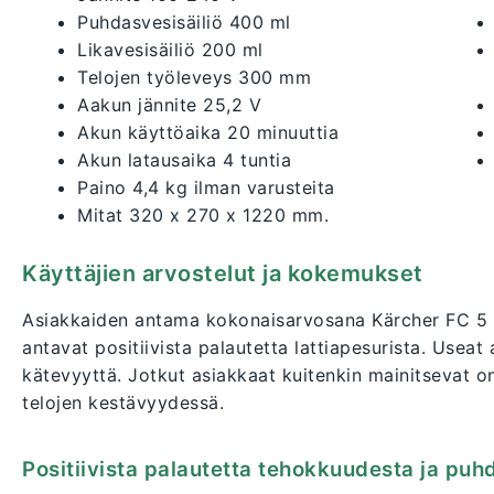
Puhdasvesisäiliö 400 ml
Likavesisäiliö 200 ml
Telojen työleveys 300 mm
Aakun jännite 25,2 V
Akun käyttöaika 20 minuuttia
Akun latausaika 4 tuntia
Paino 4,4 kg ilman varusteita
Mitat 320 x 270 x 1220 mm.
Käyttäjien arvostelut ja kokemukset
Asiakkaiden antama kokonaisarvosana Kärcher FC 5 la
antavat positiivista palautetta lattiapesurista. Usea
kätevyyttä. Jotkut asiakkaat kuitenkin mainitsevat o
telojen kestävyydessä.
Positiivista palautetta tehokkuudesta ja puh