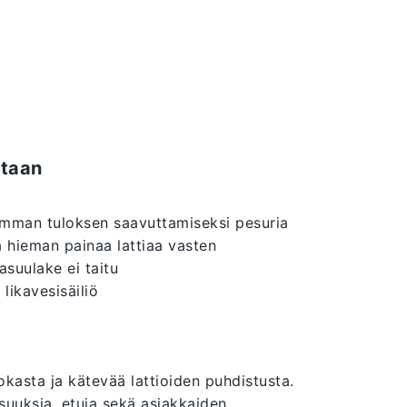
taan
mman tuloksen saavuttamiseksi pesuria
ä hieman painaa lattiaa vasten
iasuulake ei taitu
 likavesisäiliö
okasta ja kätevää lattioiden puhdistusta.
suuksia, etuja sekä asiakkaiden