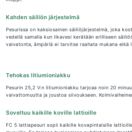
Kahden säiliön järjestelmä
Pesurissa on kaksiosainen säiliöjärjestelmä, joka kost
vedellä samalla kun likavesi kerätään erilliseen säil
vaivatonta, ämpäriä ei tarvitse raahata mukana eikä l
Tehokas litiumioniakku
Pesurin 25,2 V:n litiumioniakku tarjoaa noin 20 minu
vaivattomuutta ja joustoa siivoukseen. Kolmivaihein
Soveltuu kaikille koville lattioille
FC 5 lattiapesuri sopii kaikille kovapintaisille lattioille