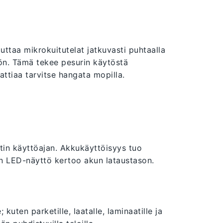
uttaa mikrokuitutelat jatkuvasti puhtaalla
iöön. Tämä tekee pesurin käytöstä
attiaa tarvitse hangata mopilla.
utin käyttöajan. Akkukäyttöisyys tuo
en LED-näyttö kertoo akun lataustason.
; kuten parketille, laatalle, laminaatille ja