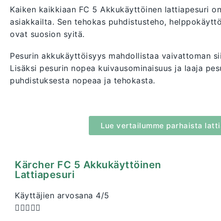
Kaiken kaikkiaan FC 5 Akkukäyttöinen lattiapesuri on
asiakkailta. Sen tehokas puhdistusteho, helppokäyttöi
ovat suosion syitä.
Pesurin akkukäyttöisyys mahdollistaa vaivattoman sii
Lisäksi pesurin nopea kuivausominaisuus ja laaja pes
puhdistuksesta nopeaa ja tehokasta.
Lue vertailumme parhaista latt
Kärcher FC 5 Akkukäyttöinen
Lattiapesuri
Käyttäjien arvosana 4/5




