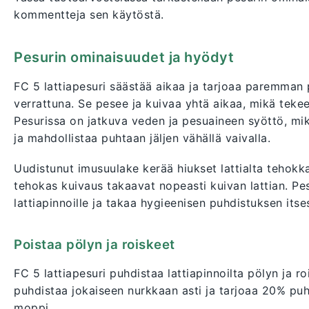
kommentteja sen käytöstä.
Pesurin ominaisuudet ja hyödyt
FC 5 lattiapesuri säästää aikaa ja tarjoaa paremman 
verrattuna. Se pesee ja kuivaa yhtä aikaa, mikä teke
Pesurissa on jatkuva veden ja pesuaineen syöttö, mi
ja mahdollistaa puhtaan jäljen vähällä vaivalla.
Uudistunut imusuulake kerää hiukset lattialta tehokka
tehokas kuivaus takaavat nopeasti kuivan lattian. Pesu
lattiapinnoille ja takaa hygieenisen puhdistuksen itses
Poistaa pölyn ja roiskeet
FC 5 lattiapesuri puhdistaa lattiapinnoilta pölyn ja 
puhdistaa jokaiseen nurkkaan asti ja tarjoaa 20% pu
moppi.