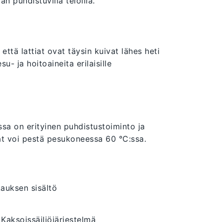
n puhdistuvilla teloilla.
ttä lattiat ovat täysin kuivat lähes heti
u- ja hoitoaineita erilaisille
ssa on erityinen puhdistustoiminto ja
at voi pestä pesukoneessa 60 °C:ssa.
auksen sisältö
Kaksoissäiliöjärjestelmä