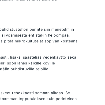
puhdistustehon perinteisiin menetelmiin
e siivoamisesta entistäkin helpompaa.
kä pitää mikrokuitutelat sopivan kosteana
asti, lisäksi säästeliäs vedenkäyttö sekä
ri sopii lähes kaikille koville
tään puhdistuvilla teloilla.
roiskeet tehokkaasti samaan aikaan. Se
htaamman lopputuloksen kuin perinteinen