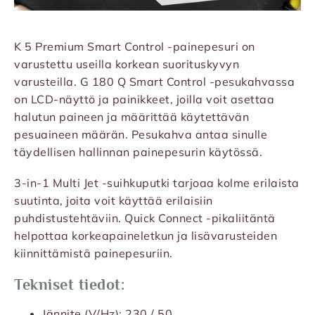
K 5 Premium Smart Control -painepesuri on
varustettu useilla korkean suorituskyvyn
varusteilla. G 180 Q Smart Control -pesukahvassa
on LCD-näyttö ja painikkeet, joilla voit asettaa
halutun paineen ja määrittää käytettävän
pesuaineen määrän. Pesukahva antaa sinulle
täydellisen hallinnan painepesurin käytössä.
3-in-1 Multi Jet -suihkuputki tarjoaa kolme erilaista
suutinta, joita voit käyttää erilaisiin
puhdistustehtäviin. Quick Connect -pikaliitäntä
helpottaa korkeapaineletkun ja lisävarusteiden
kiinnittämistä painepesuriin.
Tekniset tiedot:
Jännite (V/Hz): 230 / 50