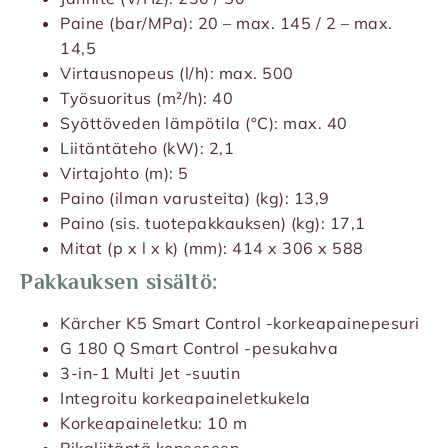
Paine (bar/MPa): 20 – max. 145 / 2 – max.
14,5
Virtausnopeus (l/h): max. 500
Työsuoritus (m²/h): 40
Syöttöveden lämpötila (°C): max. 40
Liitäntäteho (kW): 2,1
Virtajohto (m): 5
Paino (ilman varusteita) (kg): 13,9
Paino (sis. tuotepakkauksen) (kg): 17,1
Mitat (p x l x k) (mm): 414 x 306 x 588
Pakkauksen sisältö:
Kärcher K5 Smart Control -korkeapainepesuri
G 180 Q Smart Control -pesukahva
3-in-1 Multi Jet -suutin
Integroitu korkeapaineletkukela
Korkeapaineletku: 10 m