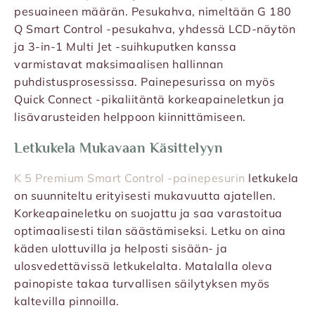
pesuaineen määrän. Pesukahva, nimeltään G 180
Q Smart Control -pesukahva, yhdessä LCD-näytön
ja 3-in-1 Multi Jet -suihkuputken kanssa
varmistavat maksimaalisen hallinnan
puhdistusprosessissa. Painepesurissa on myös
Quick Connect -pikaliitäntä korkeapaineletkun ja
lisävarusteiden helppoon kiinnittämiseen.
Letkukela Mukavaan Käsittelyyn
K 5 Premium Smart Control -painepesurin
letkukela
on suunniteltu erityisesti mukavuutta ajatellen.
Korkeapaineletku on suojattu ja saa varastoitua
optimaalisesti tilan säästämiseksi. Letku on aina
käden ulottuvilla ja helposti sisään- ja
ulosvedettävissä letkukelalta. Matalalla oleva
painopiste takaa turvallisen säilytyksen myös
kaltevilla pinnoilla.