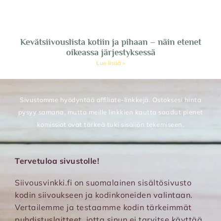
Kevätsiivouslista kotiin ja pihaan – näin etenet
oikeassa järjestyksessä
Lue lisää »
Sivustomme hyödyntää affiliate-linkkejä. Ostoksesi hinta
pysyy samana, mutta meille linkkien kautta saadut pienet
komissiot ovat tärkeä tuki sisällön tekemiseen.
Tervetuloa sivustolle!
Siivousvinkki.fi on suomalainen sisältösivusto
kodin siivoukseen ja kodinkoneiden valintaan.
Vertailemme ja testaamme kodin tärkeimmät
puhdistuslaitteet, jotta sinun ei tarvitse käyttää