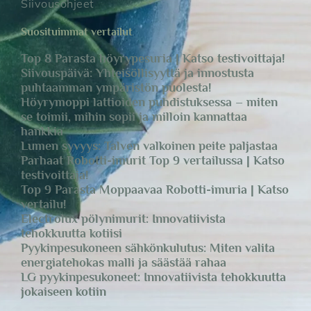
Siivousohjeet
Suosituimmat vertailut
Top 8 Parasta höyrypesuria | Katso testivoittaja!
Siivouspäivä: Yhteisöllisyyttä ja innostusta
puhtaamman ympäristön puolesta!
Höyrymoppi lattioiden puhdistuksessa – miten
se toimii, mihin sopii ja milloin kannattaa
hankkia
Lumen syvyys: Talven valkoinen peite paljastaa
Parhaat Robotti-imurit Top 9 vertailussa | Katso
testivoittaja!
Top 9 Parasta Moppaavaa Robotti-imuria | Katso
vertailu!
Electrolux pölynimurit: Innovatiivista
tehokkuutta kotiisi
Pyykinpesukoneen sähkönkulutus: Miten valita
energiatehokas malli ja säästää rahaa
LG pyykinpesukoneet: Innovatiivista tehokkuutta
jokaiseen kotiin