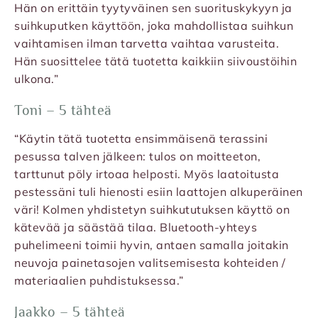
Hän on erittäin tyytyväinen sen suorituskykyyn ja
suihkuputken käyttöön, joka mahdollistaa suihkun
vaihtamisen ilman tarvetta vaihtaa varusteita.
Hän suosittelee tätä tuotetta kaikkiin siivoustöihin
ulkona.”
Toni – 5 tähteä
“Käytin tätä tuotetta ensimmäisenä terassini
pesussa talven jälkeen: tulos on moitteeton,
tarttunut pöly irtoaa helposti. Myös laatoitusta
pestessäni tuli hienosti esiin laattojen alkuperäinen
väri! Kolmen yhdistetyn suihkututuksen käyttö on
kätevää ja säästää tilaa. Bluetooth-yhteys
puhelimeeni toimii hyvin, antaen samalla joitakin
neuvoja painetasojen valitsemisesta kohteiden /
materiaalien puhdistuksessa.”
Jaakko – 5 tähteä