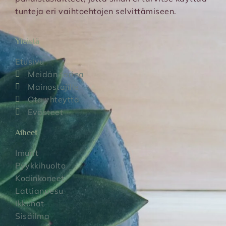
tunteja eri vaihtoehtojen selvittämiseen.
Yleistä
Etusivu
Meidän tarina
Mainostajille
Ota yhteyttä
Evästeet
Aiheet
Imurit
Pyykkihuolto
Kodinkoneet
Lattianpesu
Ikkunat
Sisäilma