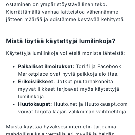
ostaminen on ympäristöystävällinen teko.
Kierrättämällä vanhaa laitteistoa vähennämme
jätteen määrää ja edistämme kestävää kehitystä.
Mistä löytää käytettyjä lumilinkoja?
Käytettyjä lumilinkoja voi etsiä monista lähteistä:
Paikalliset ilmoitukset:
Tori.fi ja Facebook
Marketplace ovat hyviä paikkoja aloittaa.
Erikoisliikkeet:
Jotkut puutarhakoneita
myyvät liikkeet tarjoavat myös käytettyjä
lumilinkoja.
Huutokaupat:
Huuto.net ja Huutokauapt.com
voivat tarjota laajan valikoiman vaihtoehtoja.
Muista käyttää hyväksesi internetin tarjoamia
mahdollisuuksia vertailla eri myyjiä ja heidän