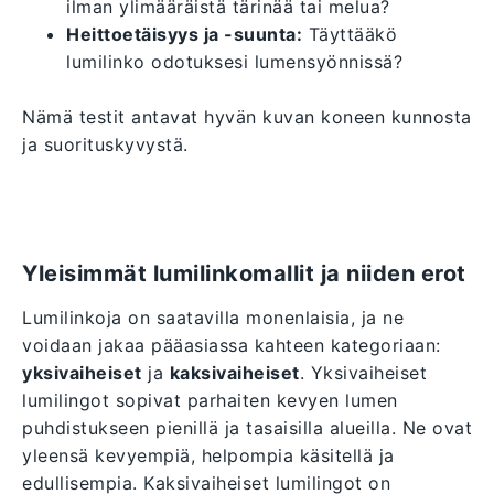
ilman ylimääräistä tärinää tai melua?
Heittoetäisyys ja -suunta:
Täyttääkö
lumilinko odotuksesi lumensyönnissä?
Nämä testit antavat hyvän kuvan koneen kunnosta
ja suorituskyvystä.
Yleisimmät lumilinkomallit ja niiden erot
Lumilinkoja on saatavilla monenlaisia, ja ne
voidaan jakaa pääasiassa kahteen kategoriaan:
yksivaiheiset
ja
kaksivaiheiset
. Yksivaiheiset
lumilingot sopivat parhaiten kevyen lumen
puhdistukseen pienillä ja tasaisilla alueilla. Ne ovat
yleensä kevyempiä, helpompia käsitellä ja
edullisempia. Kaksivaiheiset lumilingot on