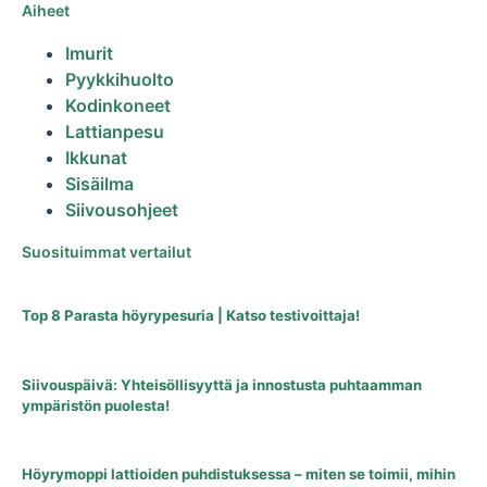
Aiheet
Imurit
Pyykkihuolto
Kodinkoneet
Lattianpesu
Ikkunat
Sisäilma
Siivousohjeet
Suosituimmat vertailut
Top 8 Parasta höyrypesuria | Katso testivoittaja!
Siivouspäivä: Yhteisöllisyyttä ja innostusta puhtaamman
ympäristön puolesta!
Höyrymoppi lattioiden puhdistuksessa – miten se toimii, mihin