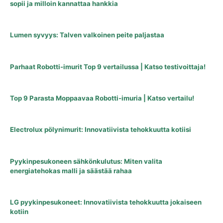
sopii ja milloin kannattaa hankkia
Lumen syvyys: Talven valkoinen peite paljastaa
Parhaat Robotti-imurit Top 9 vertailussa | Katso testivoittaja!
Top 9 Parasta Moppaavaa Robotti-imuria | Katso vertailu!
Electrolux pölynimurit: Innovatiivista tehokkuutta kotiisi
Pyykinpesukoneen sähkönkulutus: Miten valita
energiatehokas malli ja säästää rahaa
LG pyykinpesukoneet: Innovatiivista tehokkuutta jokaiseen
kotiin