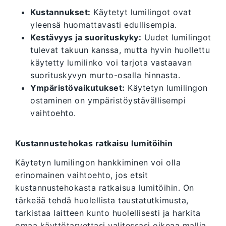
Kustannukset:
Käytetyt lumilingot ovat
yleensä huomattavasti edullisempia.
Kestävyys ja suorituskyky:
Uudet lumilingot
tulevat takuun kanssa, mutta hyvin huollettu
käytetty lumilinko voi tarjota vastaavan
suorituskyvyn murto-osalla hinnasta.
Ympäristövaikutukset:
Käytetyn lumilingon
ostaminen on ympäristöystävällisempi
vaihtoehto.
Kustannustehokas ratkaisu lumitöihin
Käytetyn lumilingon hankkiminen voi olla
erinomainen vaihtoehto, jos etsit
kustannustehokasta ratkaisua lumitöihin. On
tärkeää tehdä huolellista taustatutkimusta,
tarkistaa laitteen kunto huolellisesti ja harkita
omaa käyttötarvettasi valitessasi oikeaa mallia.