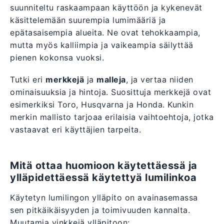
suunniteltu raskaampaan käyttöön ja kykenevät
käsittelemään suurempia lumimääriä ja
epätasaisempia alueita. Ne ovat tehokkaampia,
mutta myös kalliimpia ja vaikeampia säilyttää
pienen kokonsa vuoksi.
Tutki eri
merkkejä
ja
malleja
, ja vertaa niiden
ominaisuuksia ja hintoja. Suosittuja merkkejä ovat
esimerkiksi Toro, Husqvarna ja Honda. Kunkin
merkin mallisto tarjoaa erilaisia vaihtoehtoja, jotka
vastaavat eri käyttäjien tarpeita.
Mitä ottaa huomioon käytettäessä ja
ylläpidettäessä käytettyä lumilinkoa
Käytetyn lumilingon ylläpito on avainasemassa
sen pitkäikäisyyden ja toimivuuden kannalta.
Muutamia vinkkejä ylläpitoon: