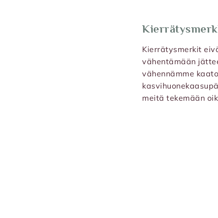
Kierrätysmerk
Kierrätysmerkit eiv
vähentämään jättee
vähennämme kaatop
kasvihuonekaasupääs
meitä tekemään oike