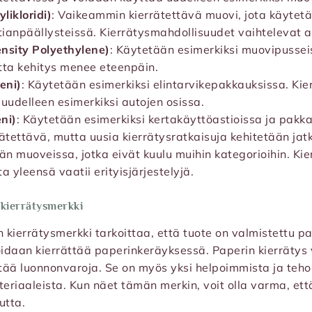
likloridi)
: Vaikeammin kierrätettävä muovi, jota käytetä
ttianpäällysteissä. Kierrätysmahdollisuudet vaihtelevat al
sity Polyethylene)
: Käytetään esimerkiksi muovipusseis
tta kehitys menee eteenpäin.
eni)
: Käytetään esimerkiksi elintarvikepakkauksissa. Kie
 uudelleen esimerkiksi autojen osissa.
ni)
: Käytetään esimerkiksi kertakäyttöastioissa ja pakk
rätettävä, mutta uusia kierrätysratkaisuja kehitetään jat
än muoveissa, jotka eivät kuulu muihin kategorioihin. Ki
a yleensä vaatii erityisjärjestelyjä.
 kierrätysmerkki
n kierrätysmerkki tarkoittaa, että tuote on valmistettu pa
oidaan kierrättää paperinkeräyksessä. Paperin kierräty
tää luonnonvaroja. Se on myös yksi helpoimmista ja teh
teriaaleista. Kun näet tämän merkin, voit olla varma, ett
utta.