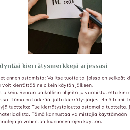
dyntää kierrätysmerkkejä arjessasi
et ennen ostamista: Valitse tuotteita, joissa on selkeät k
 voit kierrättää ne oikein käytön jälkeen.
et oikein: Seuraa paikallisia ohjeita ja varmista, että kier
issa. Tämä on tärkeää, jotta kierrätysjärjestelmä toimii 
yjä tuotteita: Tue kierrätystaloutta ostamalla tuotteita, 
 materiaalista. Tämä kannustaa valmistajia käyttämään
iaaleja ja vähentää luonnonvarojen käyttöä.