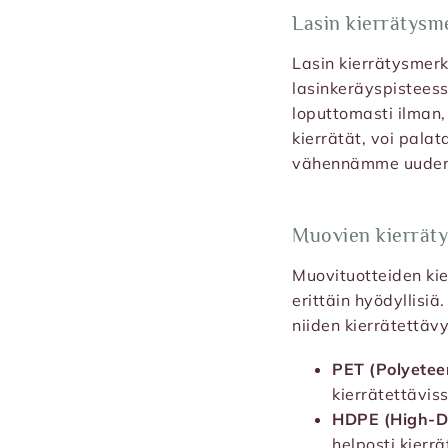
Lasin kierrätysm
Lasin kierrätysmerkk
lasinkeräyspisteess
loputtomasti ilman,
kierrätät, voi pala
vähennämme uuden l
Muovien kierrät
Muovituotteiden kie
erittäin hyödyllisi
niiden kierrätettäv
PET (Polyeteen
kierrätettäviss
HDPE (High-De
helposti kierr