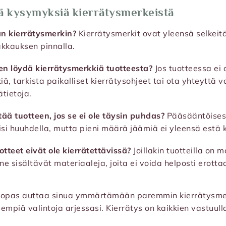
ä kysymyksiä kierrätysmerkeistä
an kierrätysmerkin?
Kierrätysmerkit ovat yleensä selkeit
akkauksen pinnalla.
 en löydä kierrätysmerkkiä tuotteesta?
Jos tuotteessa ei 
iä, tarkista paikalliset kierrätysohjeet tai ota yhteyttä 
ätietoja.
tää tuotteen, jos se ei ole täysin puhdas?
Pääsääntöisest
lisi huuhdella, mutta pieni määrä jäämiä ei yleensä estä k
otteet eivät ole kierrätettävissä?
Joillakin tuotteilla on
e sisältävät materiaaleja, joita ei voida helposti erottaa
ä opas auttaa sinua ymmärtämään paremmin kierrätysme
mpiä valintoja arjessasi. Kierrätys on kaikkien vastuulla