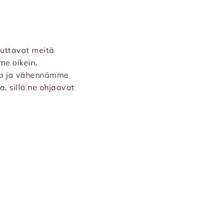
auttavat meitä
e oikein,
aa ja vähennämme
, sillä ne ohjaavat