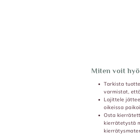
Miten voit hyö
Tarkista tuotte
varmistat, että
Lajittele jätte
oikeissa paiko
Osta kierrätett
kierrätetystä
kierrätysmater