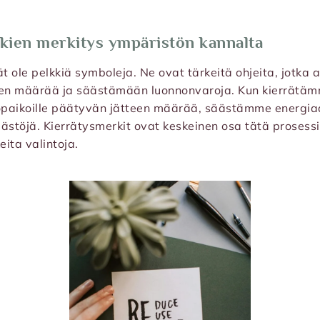
kien merkitys ympäristön kannalta
ät ole pelkkiä symboleja. Ne ovat tärkeitä ohjeita, jotka 
n määrää ja säästämään luonnonvaroja. Kun kierrätämm
aikoille päätyvän jätteen määrää, säästämme energi
töjä. Kierrätysmerkit ovat keskeinen osa tätä prosessia
ita valintoja.