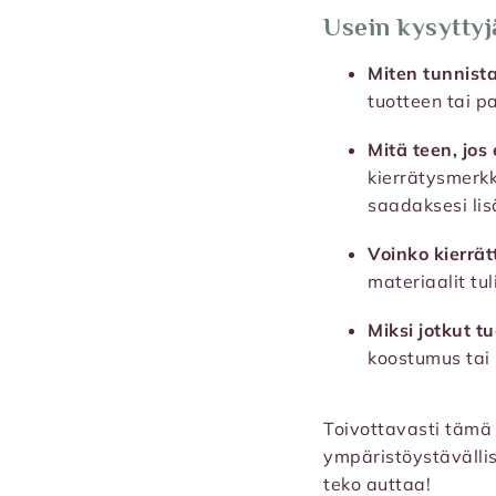
Usein kysyttyj
Miten tunnist
tuotteen tai p
Mitä teen, jos
kierrätysmerkk
saadaksesi lis
Voinko kierrät
materiaalit tu
Miksi jotkut tu
koostumus tai n
Toivottavasti täm
ympäristöystävällise
teko auttaa!