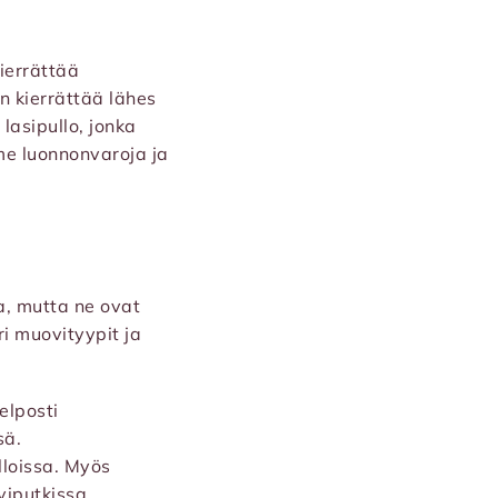
kierrättää
n kierrättää lähes
lasipullo, jonka
mme luonnonvaroja ja
a, mutta ne ovat
i muovityypit ja
elposti
sä.
lloissa. Myös
viputkissa.