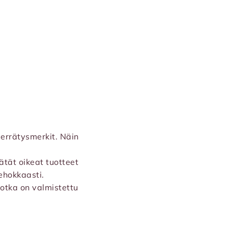
ierrätysmerkit. Näin
rätät oikeat tuotteet
tehokkaasti.
jotka on valmistettu