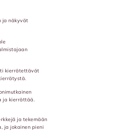
ä ja näkyvät
ole
valmistajaan
i kierrätettävät
ierrätystä.
 monimutkainen
 ja kierrättää.
rkkejä ja tekemään
, ja jokainen pieni