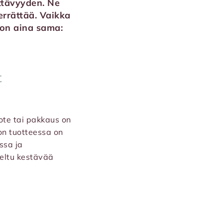
ttävyyden. Ne
errättää. Vaikka
s on aina sama:
t
ote tai pakkaus on
jon tuotteessa on
ssa ja
teltu kestävää