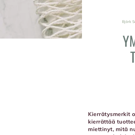
Björk S
YM
Kierrätysmerkit 
kierrättää tuott
miettinyt, mitä 