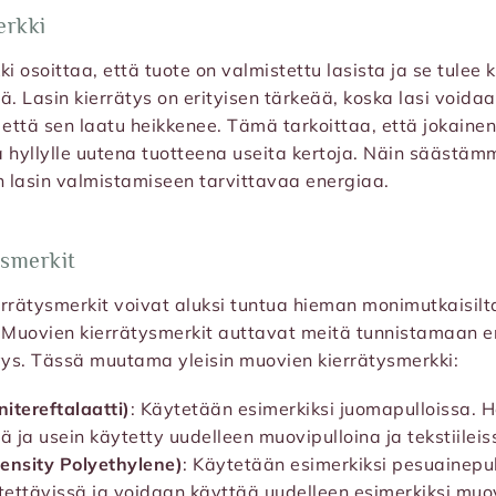
erkki
i osoittaa, että tuote on valmistettu lasista ja se tulee 
ä. Lasin kierrätys on erityisen tärkeää, koska lasi voidaa
 että sen laatu heikkenee. Tämä tarkoittaa, että jokainen 
ta hyllylle uutena tuotteena useita kertoja. Näin säästä
asin valmistamiseen tarvittavaa energiaa.
ysmerkit
rrätysmerkit voivat aluksi tuntua hieman monimutkaisilt
ä. Muovien kierrätysmerkit auttavat meitä tunnistamaan er
yys. Tässä muutama yleisin muovien kierrätysmerkki:
itereftalaatti)
: Käytetään esimerkiksi juomapulloissa. H
ä ja usein käytetty uudelleen muovipulloina ja tekstiileis
nsity Polyethylene)
: Käytetään esimerkiksi pesuainepu
ätettävissä ja voidaan käyttää uudelleen esimerkiksi muo