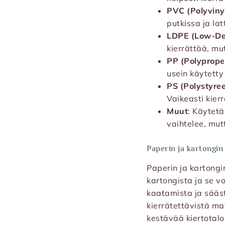
PVC (Polyvinyy
putkissa ja la
LDPE (Low-Den
kierrättää, mu
PP (Polyprope
usein käytetty
PS (Polystyree
Vaikeasti kier
Muut
: Käytetä
vaihtelee, mutt
Paperin ja kartongin
Paperin ja kartongi
kartongista ja se v
kaatamista ja sääs
kierrätettävistä ma
kestävää kiertotalo