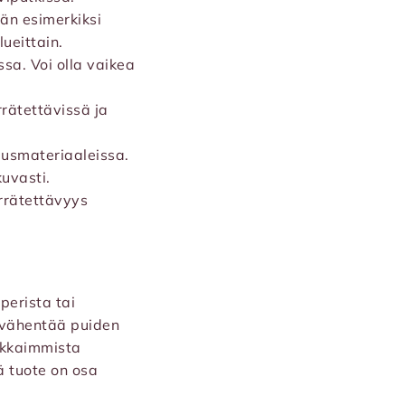
än esimerkiksi
ueittain.
sa. Voi olla vaikea
rrätettävissä ja
ausmateriaaleissa.
kuvasti.
errätettävyys
perista tai
s vähentää puiden
okkaimmista
ä tuote on osa