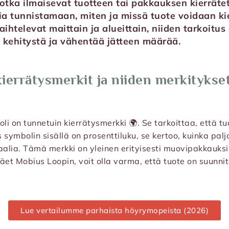
jotka ilmaisevat tuotteen tai pakkauksen kierräte
jia tunnistamaan, miten ja missä tuote voidaan ki
aihtelevat maittain ja alueittain, niiden tarkoitu
 kehitystä ja vähentää jätteen määrää.
ierrätysmerkit ja niiden merkitykse
i on tunnetuin kierrätysmerkki 🌍. Se tarkoittaa, että tu
s symbolin sisällä on prosenttiluku, se kertoo, kuinka pal
aalia. Tämä merkki on yleinen erityisesti muovipakkauksi
äet Mobius Loopin, voit olla varma, että tuote on suunni
Lue vertailumme parhaista höyrymopeista (2026)