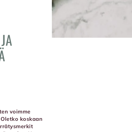
 JA
Ä
miten voimme
. Oletko koskaan
errätysmerkit