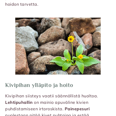
hoidon tarvetta.
Kivipihan ylläpito ja hoito
Kivipihan siisteys vaatii säännöllistä huoltoa.
Lehtipuhallin
on mainio apuväline kivien
puhdistamiseen irtoroskista.
Painepesuri
puolestaan pitää kivet puhtaina ja estää