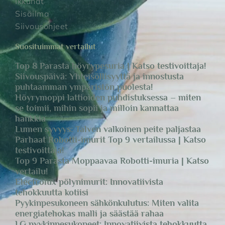
Ikkunat
Sisäilma
Siivousohjeet
Suosituimmat vertailut
Top 8 Parasta höyrypesuria | Katso testivoittaja!
Siivouspäivä: Yhteisöllisyyttä ja innostusta
puhtaamman ympäristön puolesta!
Höyrymoppi lattioiden puhdistuksessa – miten
se toimii, mihin sopii ja milloin kannattaa
hankkia
Lumen syvyys: Talven valkoinen peite paljastaa
Parhaat Robotti-imurit Top 9 vertailussa | Katso
testivoittaja!
Top 9 Parasta Moppaavaa Robotti-imuria | Katso
vertailu!
Electrolux pölynimurit: Innovatiivista
tehokkuutta kotiisi
Pyykinpesukoneen sähkönkulutus: Miten valita
energiatehokas malli ja säästää rahaa
LG pyykinpesukoneet: Innovatiivista tehokkuutta