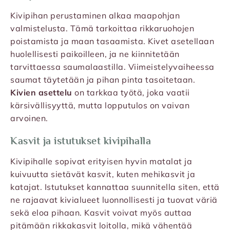
Kivipihan perustaminen alkaa maapohjan
valmistelusta. Tämä tarkoittaa rikkaruohojen
poistamista ja maan tasaamista. Kivet asetellaan
huolellisesti paikoilleen, ja ne kiinnitetään
tarvittaessa saumalaastilla. Viimeistelyvaiheessa
saumat täytetään ja pihan pinta tasoitetaan.
Kivien asettelu
on tarkkaa työtä, joka vaatii
kärsivällisyyttä, mutta lopputulos on vaivan
arvoinen.
Kasvit ja istutukset kivipihalla
Kivipihalle sopivat erityisen hyvin matalat ja
kuivuutta sietävät kasvit, kuten mehikasvit ja
katajat. Istutukset kannattaa suunnitella siten, että
ne rajaavat kivialueet luonnollisesti ja tuovat väriä
sekä eloa pihaan. Kasvit voivat myös auttaa
pitämään rikkakasvit loitolla, mikä vähentää