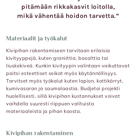
pitämään rikkakasvit loitolla,
mikä vähentää hoidon tarvetta.”
Materiaalit ja työkalut
Kivipihan rakentamiseen tarvitaan erilaisia
kivityyppejä, kuten graniittia, basalttia tai
liuskekiveä. Kunkin kivityypin valintaan vaikuttavat
paitsi esteettiset seikat myös käytännöllisyys.
Tarvitset myös työkalut kuten lapion, kottikärryt,
kumivasaran ja saumalaastia. Budjetoi projekti
huolellisesti, sillä kivipihan kustannukset voivat
vaihdella suuresti riippuen valituista
materiaaleista ja pihan koosta.
Kivipihan rakentaminen