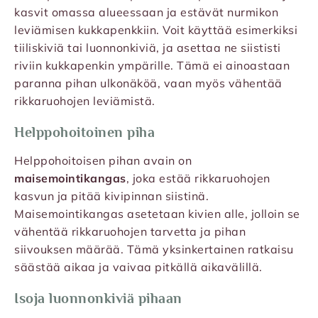
kasvit omassa alueessaan ja estävät nurmikon
leviämisen kukkapenkkiin. Voit käyttää esimerkiksi
tiiliskiviä tai luonnonkiviä, ja asettaa ne siististi
riviin kukkapenkin ympärille. Tämä ei ainoastaan
paranna pihan ulkonäköä, vaan myös vähentää
rikkaruohojen leviämistä.
Helppohoitoinen piha
Helppohoitoisen pihan avain on
maisemointikangas
, joka estää rikkaruohojen
kasvun ja pitää kivipinnan siistinä.
Maisemointikangas asetetaan kivien alle, jolloin se
vähentää rikkaruohojen tarvetta ja pihan
siivouksen määrää. Tämä yksinkertainen ratkaisu
säästää aikaa ja vaivaa pitkällä aikavälillä.
Isoja luonnonkiviä pihaan