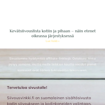
Kevätsiivouslista kotiin ja pihaan – näin etenet
oikeassa järjestyksessä
Lue lisää »
Sivustomme hyödyntää affiliate-linkkejä. Ostoksesi hinta
pysyy samana, mutta meille linkkien kautta saadut pienet
komissiot ovat tärkeä tuki sisällön tekemiseen.
Tervetuloa sivustolle!
Siivousvinkki.fi on suomalainen sisältösivusto
kodin siivoukseen ja kodinkoneiden valintaan.