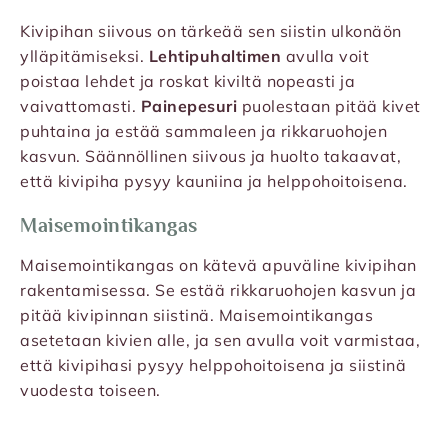
Kivipihan siivous on tärkeää sen siistin ulkonäön
ylläpitämiseksi.
Lehtipuhaltimen
avulla voit
poistaa lehdet ja roskat kiviltä nopeasti ja
vaivattomasti.
Painepesuri
puolestaan pitää kivet
puhtaina ja estää sammaleen ja rikkaruohojen
kasvun. Säännöllinen siivous ja huolto takaavat,
että kivipiha pysyy kauniina ja helppohoitoisena.
Maisemointikangas
Maisemointikangas on kätevä apuväline kivipihan
rakentamisessa. Se estää rikkaruohojen kasvun ja
pitää kivipinnan siistinä. Maisemointikangas
asetetaan kivien alle, ja sen avulla voit varmistaa,
että kivipihasi pysyy helppohoitoisena ja siistinä
vuodesta toiseen.