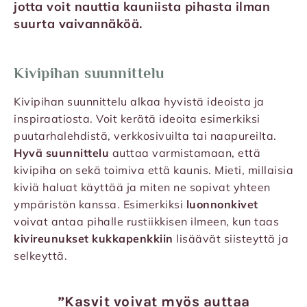
jotta voit nauttia kauniista pihasta ilman
suurta vaivannäköä.
Kivipihan suunnittelu
Kivipihan suunnittelu alkaa hyvistä ideoista ja
inspiraatiosta. Voit kerätä ideoita esimerkiksi
puutarhalehdistä, verkkosivuilta tai naapureilta.
Hyvä suunnittelu
auttaa varmistamaan, että
kivipiha on sekä toimiva että kaunis. Mieti, millaisia
kiviä haluat käyttää ja miten ne sopivat yhteen
ympäristön kanssa. Esimerkiksi
luonnonkivet
voivat antaa pihalle rustiikkisen ilmeen, kun taas
kivireunukset kukkapenkkiin
lisäävät siisteyttä ja
selkeyttä.
”Kasvit voivat myös auttaa