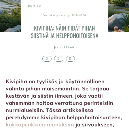
Björk Sari
Viimeksi päivitetty: 18.6.2024
KIVIPIHA: NÄIN PIDÄT PIHAN
SIISTINÄ JA HELPPOHOITOISENA
Jaa artikkeli:
Kivipiha on tyylikäs ja käytännöllinen
valinta pihan maisemointiin. Se tarjoaa
kestävän ja siistin ilmeen, joka vaatii
vähemmän hoitoa verrattuna perinteisiin
nurmialueisiin. Tässä artikkelissa
perehdymme kivipihan helppohoitoisuuteen,
kukkapenkkien reunuksiin
ja siivoukseen,