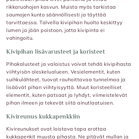
rikkaruohojen kasvun. Muista myös tarkistaa
saumojen kunto säännöllisesti ja täyttää
tarvittaessa. Talvella kivipihan huolto keskittyy
lumen ja jään poistoon, jotta kivipinta ei
vahingoitu.
Kivipihan lisävarusteet ja koristeet
Pihakalusteet ja valaistus voivat tehdä kivipihasta
viihtyisän oleskelualueen. Vesielementit, kuten
suihkulähteet, tuovat rauhoittavaa tunnelmaa ja
lisäävät pihan viihtyisyyttä. Muut koristeelliset
elementit, kuten patsaat ja lyhdyt, viimeistelevät
pihan ilmeen ja tekevät siitä ainutlaatuisen.
Kivireunus kukkapenkkiin
Kivireunukset ovat loistava tapa erottaa
kukkapenkit muusta pihasta. Ne pitävät mullan ja