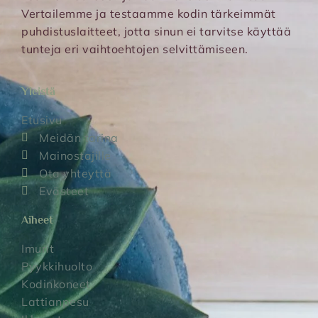
Vertailemme ja testaamme kodin tärkeimmät
puhdistuslaitteet, jotta sinun ei tarvitse käyttää
tunteja eri vaihtoehtojen selvittämiseen.
Yleistä
Etusivu
Meidän tarina
Mainostajille
Ota yhteyttä
Evästeet
Aiheet
Imurit
Pyykkihuolto
Kodinkoneet
Lattianpesu