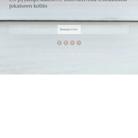
jokaiseen kotiin
© Siivousvinkki.fi 2026 - Kaikki oikeudet pidätetään