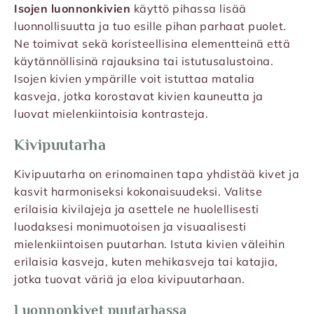
Isojen luonnonkivien
käyttö pihassa lisää
luonnollisuutta ja tuo esille pihan parhaat puolet.
Ne toimivat sekä koristeellisina elementteinä että
käytännöllisinä rajauksina tai istutusalustoina.
Isojen kivien ympärille voit istuttaa matalia
kasveja, jotka korostavat kivien kauneutta ja
luovat mielenkiintoisia kontrasteja.
Kivipuutarha
Kivipuutarha on erinomainen tapa yhdistää kivet ja
kasvit harmoniseksi kokonaisuudeksi. Valitse
erilaisia kivilajeja ja asettele ne huolellisesti
luodaksesi monimuotoisen ja visuaalisesti
mielenkiintoisen puutarhan. Istuta kivien väleihin
erilaisia kasveja, kuten mehikasveja tai katajia,
jotka tuovat väriä ja eloa kivipuutarhaan.
Luonnonkivet puutarhassa