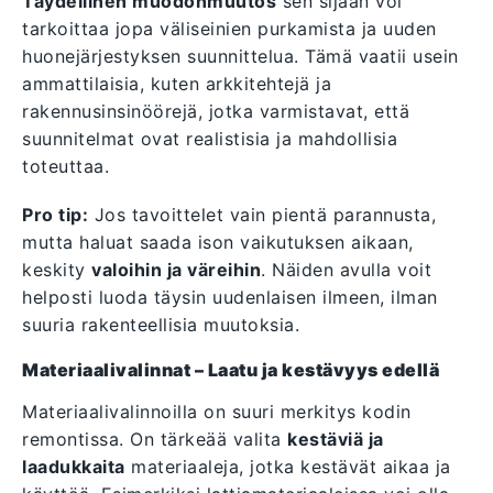
Täydellinen muodonmuutos
sen sijaan voi
tarkoittaa jopa väliseinien purkamista ja uuden
huonejärjestyksen suunnittelua. Tämä vaatii usein
ammattilaisia, kuten arkkitehtejä ja
rakennusinsinöörejä, jotka varmistavat, että
suunnitelmat ovat realistisia ja mahdollisia
toteuttaa.
Pro tip:
Jos tavoittelet vain pientä parannusta,
mutta haluat saada ison vaikutuksen aikaan,
keskity
valoihin ja väreihin
. Näiden avulla voit
helposti luoda täysin uudenlaisen ilmeen, ilman
suuria rakenteellisia muutoksia.
Materiaalivalinnat – Laatu ja kestävyys edellä
Materiaalivalinnoilla on suuri merkitys kodin
remontissa. On tärkeää valita
kestäviä ja
laadukkaita
materiaaleja, jotka kestävät aikaa ja