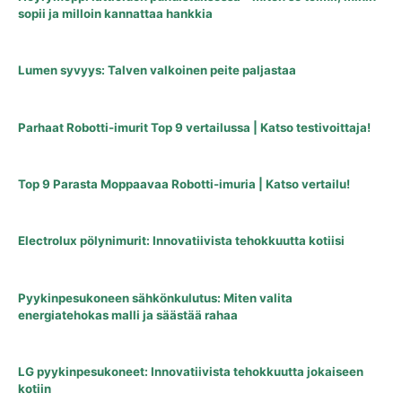
sopii ja milloin kannattaa hankkia
Lumen syvyys: Talven valkoinen peite paljastaa
Parhaat Robotti-imurit Top 9 vertailussa | Katso testivoittaja!
Top 9 Parasta Moppaavaa Robotti-imuria | Katso vertailu!
Electrolux pölynimurit: Innovatiivista tehokkuutta kotiisi
Pyykinpesukoneen sähkönkulutus: Miten valita
energiatehokas malli ja säästää rahaa
LG pyykinpesukoneet: Innovatiivista tehokkuutta jokaiseen
kotiin