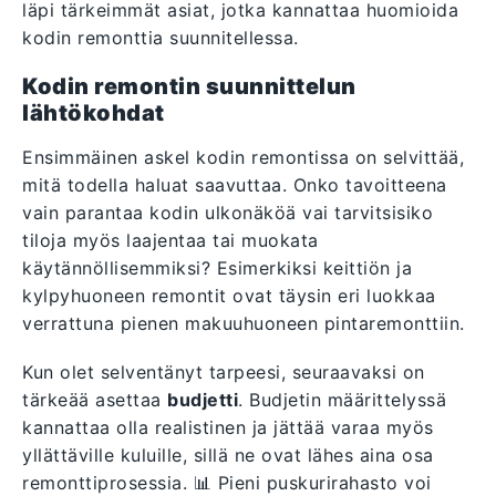
läpi tärkeimmät asiat, jotka kannattaa huomioida
kodin remonttia suunnitellessa.
Kodin remontin suunnittelun
lähtökohdat
Ensimmäinen askel kodin remontissa on selvittää,
mitä todella haluat saavuttaa. Onko tavoitteena
vain parantaa kodin ulkonäköä vai tarvitsisiko
tiloja myös laajentaa tai muokata
käytännöllisemmiksi? Esimerkiksi keittiön ja
kylpyhuoneen remontit ovat täysin eri luokkaa
verrattuna pienen makuuhuoneen pintaremonttiin.
Kun olet selventänyt tarpeesi, seuraavaksi on
tärkeää asettaa
budjetti
. Budjetin määrittelyssä
kannattaa olla realistinen ja jättää varaa myös
yllättäville kuluille, sillä ne ovat lähes aina osa
remonttiprosessia. 📊 Pieni puskurirahasto voi