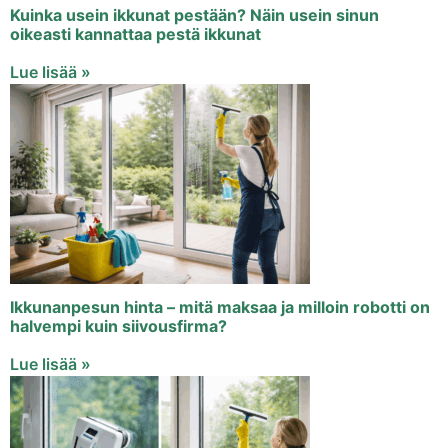
Kuinka usein ikkunat pestään? Näin usein sinun
oikeasti kannattaa pestä ikkunat
Lue lisää »
Ikkunanpesun hinta – mitä maksaa ja milloin robotti on
halvempi kuin siivousfirma?
Lue lisää »