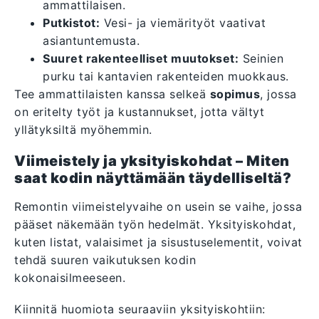
ammattilaisen.
Putkistot:
Vesi- ja viemärityöt vaativat
asiantuntemusta.
Suuret rakenteelliset muutokset:
Seinien
purku tai kantavien rakenteiden muokkaus.
Tee ammattilaisten kanssa selkeä
sopimus
, jossa
on eritelty työt ja kustannukset, jotta vältyt
yllätyksiltä myöhemmin.
Viimeistely ja yksityiskohdat – Miten
saat kodin näyttämään täydelliseltä?
Remontin viimeistelyvaihe on usein se vaihe, jossa
pääset näkemään työn hedelmät. Yksityiskohdat,
kuten listat, valaisimet ja sisustuselementit, voivat
tehdä suuren vaikutuksen kodin
kokonaisilmeeseen.
Kiinnitä huomiota seuraaviin yksityiskohtiin: