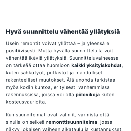
Hyvä suunnittelu vähentää yllätyksiä
Usein remontit voivat yllättää – ja yleensä ei
positiivisesti. Mutta hyvällä suunnittelulla voit
vähentää ikäviä yllätyksiä. Suunnitteluvaiheessa
on tärkeää ottaa huomioon
kaikki yksityiskohdat
,
kuten sähkötyöt, putkistot ja mahdolliset
rakenteelliset muutokset. Älä unohda tarkistaa
myös kodin kuntoa, erityisesti vanhemmissa
rakennuksissa, joissa voi olla
piilovikoja
kuten
kosteusvaurioita.
Kun suunnitelmat ovat valmiit, varmista että
sinulla on selkeä
remonttisuunnitelma
, jossa
näkyy jokaisen vaiheen aikataulu ja kustannukset.