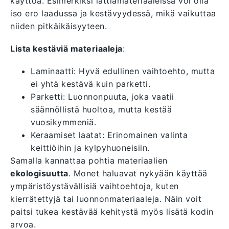
käyttöä. Esimerkiksi lattiamateriaaleissa voi olla
iso ero laadussa ja kestävyydessä, mikä vaikuttaa
niiden pitkäikäisyyteen.
Lista kestäviä materiaaleja
:
Laminaatti: Hyvä edullinen vaihtoehto, mutta
ei yhtä kestävä kuin parketti.
Parketti: Luonnonpuuta, joka vaatii
säännöllistä huoltoa, mutta kestää
vuosikymmeniä.
Keraamiset laatat: Erinomainen valinta
keittiöihin ja kylpyhuoneisiin.
Samalla kannattaa pohtia materiaalien
ekologisuutta
. Monet haluavat nykyään käyttää
ympäristöystävällisiä vaihtoehtoja, kuten
kierrätettyjä tai luonnonmateriaaleja. Näin voit
paitsi tukea kestävää kehitystä myös lisätä kodin
arvoa.