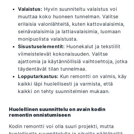
Valaistus:
Hyvin suunniteltu valaistus voi
muuttaa koko huoneen tunnelman. Valitse
erilaisia valonlähteitä, kuten kattovalaisimia,
seinävalaisimia ja lattiavalaisimia, luomaan
monipuolista valaistusta.
Sisustuselementit:
Huonekalut ja tekstiilit
viimeistelevät kokonaisuuden. Valitse
ajattomia ja käytännöllisiä vaihtoehtoja, jotka
täydentävät tilan tunnelmaa.
Lopputarkastus:
Kun remontti on valmis, käy
kaikki läpi huolellisesti ja varmista, että
kaikki on tehty suunnitelmien mukaan.
Huolellinen suunnittelu on avain kodin
remontin onnistumiseen
Kodin remontti voi olla suuri projekti, mutta
huolellisella suunnittelulla ja oikeilla päätöksillä