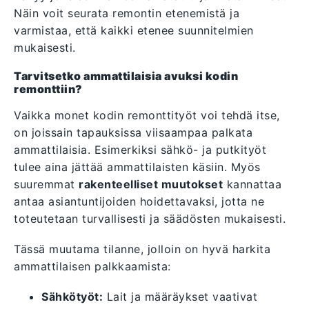
Näin voit seurata remontin etenemistä ja
varmistaa, että kaikki etenee suunnitelmien
mukaisesti.
Tarvitsetko ammattilaisia avuksi kodin
remonttiin?
Vaikka monet kodin remonttityöt voi tehdä itse,
on joissain tapauksissa viisaampaa palkata
ammattilaisia. Esimerkiksi sähkö- ja putkityöt
tulee aina jättää ammattilaisten käsiin. Myös
suuremmat
rakenteelliset muutokset
kannattaa
antaa asiantuntijoiden hoidettavaksi, jotta ne
toteutetaan turvallisesti ja säädösten mukaisesti.
Tässä muutama tilanne, jolloin on hyvä harkita
ammattilaisen palkkaamista:
Sähkötyöt:
Lait ja määräykset vaativat