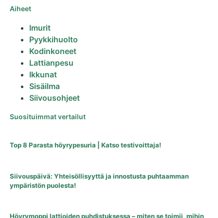
Aiheet
Imurit
Pyykkihuolto
Kodinkoneet
Lattianpesu
Ikkunat
Sisäilma
Siivousohjeet
Suosituimmat vertailut
Top 8 Parasta höyrypesuria | Katso testivoittaja!
Siivouspäivä: Yhteisöllisyyttä ja innostusta puhtaamman
ympäristön puolesta!
Höyrymoppi lattioiden puhdistuksessa – miten se toimii, mihin