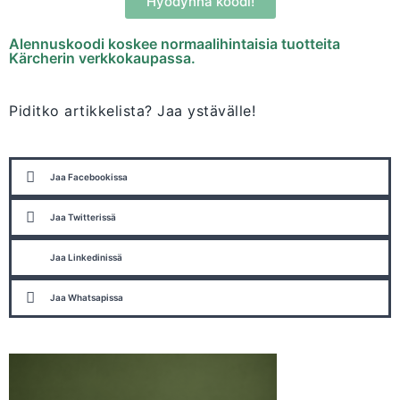
Hyödynnä koodi!
Alennuskoodi koskee normaalihintaisia tuotteita
Kärcherin verkkokaupassa.
Piditko artikkelista? Jaa ystävälle!
Jaa Facebookissa
Jaa Twitterissä
Jaa Linkedinissä
Jaa Whatsapissa