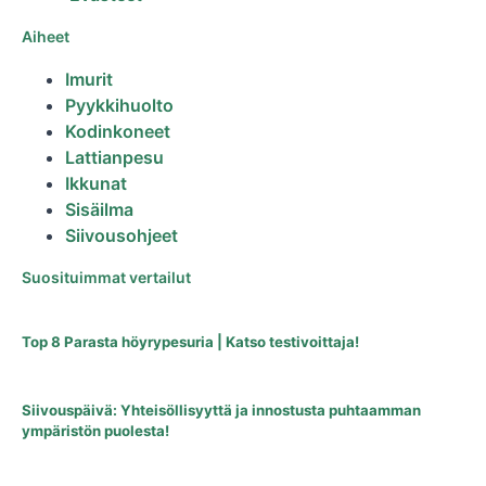
Aiheet
Imurit
Pyykkihuolto
Kodinkoneet
Lattianpesu
Ikkunat
Sisäilma
Siivousohjeet
Suosituimmat vertailut
Top 8 Parasta höyrypesuria | Katso testivoittaja!
Siivouspäivä: Yhteisöllisyyttä ja innostusta puhtaamman
ympäristön puolesta!