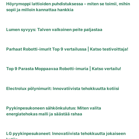
Höyrymoppi lattioiden puhdistuksessa – miten se toimii, mihin
sopii ja milloin kannattaa hankkia
Lumen syvyys: Talven valkoinen peite paljastaa
Parhaat Robotti-imurit Top 9 vertailussa | Katso testivoittaja!
Top 9 Parasta Moppaavaa Robotti-imuria | Katso vertailu!
Electrolux pölynimurit: Innovatiivista tehokkuutta kotiisi
Pyykinpesukoneen sähkönkulutus: Miten valita
energiatehokas malli ja säästää rahaa
LG pyykinpesukoneet: Innovatiivista tehokkuutta jokaiseen