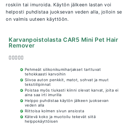
roskiin tai imuroida. Käytön jälkeen lastan voi
helposti puhdistaa juoksevan veden alla, jolloin se
on valmis uuteen käyttöön.
Karvanpoistolasta CAR5 Mini Pet Hair
Remover





Pehmeät silikonikumiharjakset tarttuvat
tehokkaasti karvoihin
Siivoa auton penkkit, matot, sohvat ja muut
tekstiilipinnat
Poistaa myös tiukasti kiinni olevat karvat, joita ei
aina saa irti imurilla
Helppo puhdistaa käytön jälkeen juoksevan
veden alla
Riittoisa kolmen sivun ansiosta
Kätevä koko ja muotoilu tekevät siitä
helppokäyttöisen