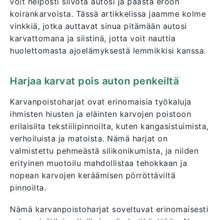
voit helposti siivota autosi ja päästä eroon
koirankarvoista. Tässä artikkelissa jaamme kolme
vinkkiä, jotka auttavat sinua pitämään autosi
karvattomana ja siistinä, jotta voit nauttia
huolettomasta ajoelämyksestä lemmikkisi kanssa.
Harjaa karvat pois auton penkeiltä
Karvanpoistoharjat ovat erinomaisia työkaluja
ihmisten hiusten ja eläinten karvojen poistoon
erilaisilta tekstiilipinnoilta, kuten kangasistuimista,
verhoiluista ja matoista. Nämä harjat on
valmistettu pehmeästä silikonikumista, ja niiden
erityinen muotoilu mahdollistaa tehokkaan ja
nopean karvojen keräämisen pörröttäviltä
pinnoilta.
Nämä karvanpoistoharjat soveltuvat erinomaisesti