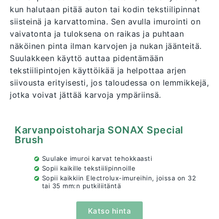
kun halutaan pitää auton tai kodin tekstiilipinnat
siisteinä ja karvattomina. Sen avulla imurointi on
vaivatonta ja tuloksena on raikas ja puhtaan
näköinen pinta ilman karvojen ja nukan jäänteitä.
Suulakkeen käyttö auttaa pidentämään
tekstiilipintojen käyttöikää ja helpottaa arjen
siivousta erityisesti, jos taloudessa on lemmikkejä,
jotka voivat jättää karvoja ympäriinsä.
Karvanpoistoharja SONAX Special
Brush
S
uulake imuroi karvat tehokkaasti
Sopii kaikille tekstiilipinnoille
Sopii kaikkiin Electrolux-imureihin, joissa on 32
tai 35 mm:n putkiliitäntä
Katso hinta