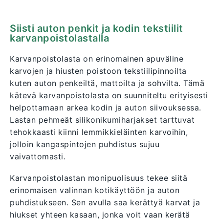
Siisti auton penkit ja kodin tekstiilit
karvanpoistolastalla
Karvanpoistolasta on erinomainen apuväline
karvojen ja hiusten poistoon tekstiilipinnoilta
kuten auton penkeiltä, mattoilta ja sohvilta. Tämä
kätevä karvanpoistolasta on suunniteltu erityisesti
helpottamaan arkea kodin ja auton siivouksessa.
Lastan pehmeät silikonikumiharjakset tarttuvat
tehokkaasti kiinni lemmikkieläinten karvoihin,
jolloin kangaspintojen puhdistus sujuu
vaivattomasti.
Karvanpoistolastan monipuolisuus tekee siitä
erinomaisen valinnan kotikäyttöön ja auton
puhdistukseen. Sen avulla saa kerättyä karvat ja
hiukset yhteen kasaan, jonka voit vaan kerätä