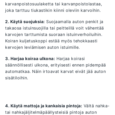
karvanpoistosuulaketta tai karvanpoistolastaa,
joka tarttuu tiukastikin kiinni oleviin karvoihin.
2. Käytä suojuksia:
Suojaamalla auton penkit ja
takaosa istuinsuojilla tai peitteillä voit vähentää
karvojen tarttumista suoraan istuinverhoiluihin.
Koiran kuljetuskoppi estää myös tehokkaasti
kervojen leviämisen auton istuimille.
3. Harjaa koiraa ulkona:
Harjaa koirasi
säännöllisesti ulkona, erityisesti ennen pidempää
automatkaa. Näin irtoavat karvat eivät jää auton
sisätiloihin.
4. Käytä mattoja ja kankaisia pintoja:
Vältä nahka-
tai nahkajäljitelmäpäällysteisiä pintoja auton