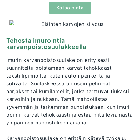
Katso hinta
Tehosta imurointia
karvanpoistosuulakkeella
Imurin karvanpoistosuulake on erityisesti
suunniteltu poistamaan karvat tehokkaasti
tekstiilipinnoilta, kuten auton penkeiltä ja
sohvalta. Suulakkeessa on usein pehmeät
harjakset tai kumilamellit, jotka tarttuvat tiukasti
karvoihin ja nukkaan. Tämä mahdollistaa
syvemmän ja tarkemman puhdistuksen, kun imuri
poimii karvat tehokkaasti ja estää niitä leviämästä
ympäriinsä puhdistuksen aikana.
Karvanpoistosuulake on erittäin kätevä työkalu,