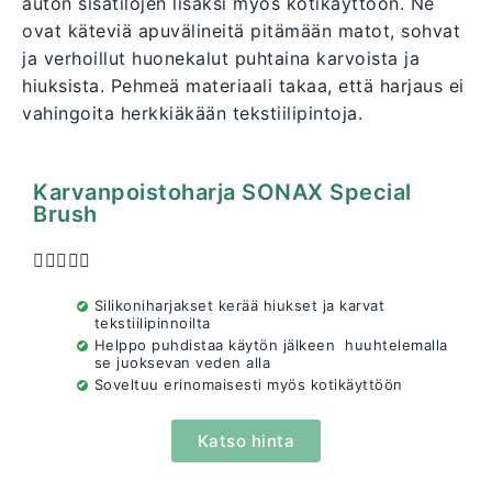
auton sisätilojen lisäksi myös kotikäyttöön. Ne
ovat käteviä apuvälineitä pitämään matot, sohvat
ja verhoillut huonekalut puhtaina karvoista ja
hiuksista. Pehmeä materiaali takaa, että harjaus ei
vahingoita herkkiäkään tekstiilipintoja.
Karvanpoistoharja SONAX Special
Brush





Silikoniharjakset kerää hiukset ja karvat
tekstiilipinnoilta
Helppo puhdistaa käytön jälkeen huuhtelemalla
se juoksevan veden alla
Soveltuu erinomaisesti myös kotikäyttöön
Katso hinta