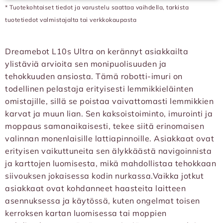
* Tuotekohtaiset tiedot ja varustelu saattaa vaihdella, tarkista
tuotetiedot valmistajalta tai verkkokaupasta
Dreamebot L10s Ultra on kerännyt asiakkailta
ylistäviä arvioita sen monipuolisuuden ja
tehokkuuden ansiosta. Tämä robotti-imuri on
todellinen pelastaja erityisesti lemmikkieläinten
omistajille, sillä se poistaa vaivattomasti lemmikkien
karvat ja muun lian. Sen kaksoistoiminto, imurointi ja
moppaus samanaikaisesti, tekee siitä erinomaisen
valinnan monenlaisille lattiapinnoille. Asiakkaat ovat
erityisen vaikuttuneita sen älykkäästä navigoinnista
ja karttojen luomisesta, mikä mahdollistaa tehokkaan
siivouksen jokaisessa kodin nurkassa.Vaikka jotkut
asiakkaat ovat kohdanneet haasteita laitteen
asennuksessa ja käytössä, kuten ongelmat toisen
kerroksen kartan luomisessa tai moppien