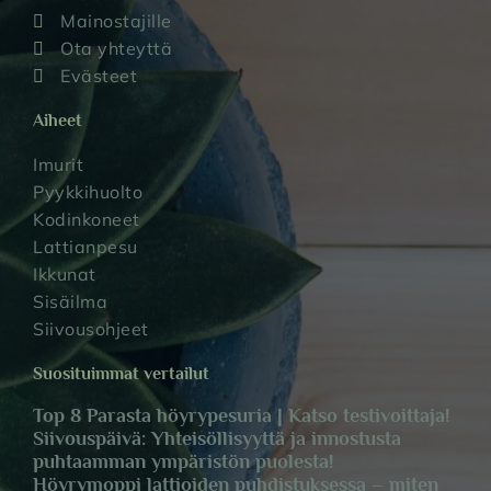
Mainostajille
Ota yhteyttä
Evästeet
Aiheet
Imurit
Pyykkihuolto
Kodinkoneet
Lattianpesu
Ikkunat
Sisäilma
Siivousohjeet
Suosituimmat vertailut
Top 8 Parasta höyrypesuria | Katso testivoittaja!
Siivouspäivä: Yhteisöllisyyttä ja innostusta
puhtaamman ympäristön puolesta!
Höyrymoppi lattioiden puhdistuksessa – miten