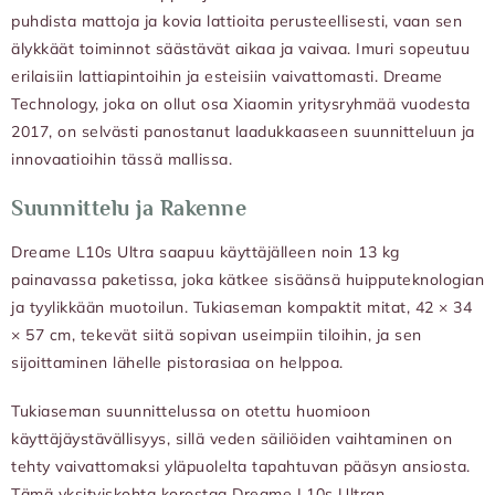
puhdista mattoja ja kovia lattioita perusteellisesti, vaan sen
älykkäät toiminnot säästävät aikaa ja vaivaa. Imuri sopeutuu
erilaisiin lattiapintoihin ja esteisiin vaivattomasti. Dreame
Technology, joka on ollut osa Xiaomin yritysryhmää vuodesta
2017, on selvästi panostanut laadukkaaseen suunnitteluun ja
innovaatioihin tässä mallissa.
Suunnittelu ja Rakenne
Dreame L10s Ultra saapuu käyttäjälleen noin 13 kg
painavassa paketissa, joka kätkee sisäänsä huipputeknologian
ja tyylikkään muotoilun. Tukiaseman kompaktit mitat, 42 × 34
× 57 cm, tekevät siitä sopivan useimpiin tiloihin, ja sen
sijoittaminen lähelle pistorasiaa on helppoa.
Tukiaseman suunnittelussa on otettu huomioon
käyttäjäystävällisyys, sillä veden säiliöiden vaihtaminen on
tehty vaivattomaksi yläpuolelta tapahtuvan pääsyn ansiosta.
Tämä yksityiskohta korostaa Dreame L10s Ultran