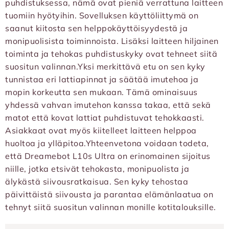
puhdistuksessa, nämä ovat pieniä verrattuna laitteen
tuomiin hyötyihin. Sovelluksen käyttöliittymä on
saanut kiitosta sen helppokäyttöisyydestä ja
monipuolisista toiminnoista. Lisäksi laitteen hiljainen
toiminta ja tehokas puhdistuskyky ovat tehneet siitä
suositun valinnan.Yksi merkittävä etu on sen kyky
tunnistaa eri lattiapinnat ja säätää imutehoa ja
mopin korkeutta sen mukaan. Tämä ominaisuus
yhdessä vahvan imutehon kanssa takaa, että sekä
matot että kovat lattiat puhdistuvat tehokkaasti.
Asiakkaat ovat myös kiitelleet laitteen helppoa
huoltoa ja ylläpitoa.Yhteenvetona voidaan todeta,
että Dreamebot L10s Ultra on erinomainen sijoitus
niille, jotka etsivät tehokasta, monipuolista ja
älykästä siivousratkaisua. Sen kyky tehostaa
päivittäistä siivousta ja parantaa elämänlaatua on
tehnyt siitä suositun valinnan monille kotitalouksille.