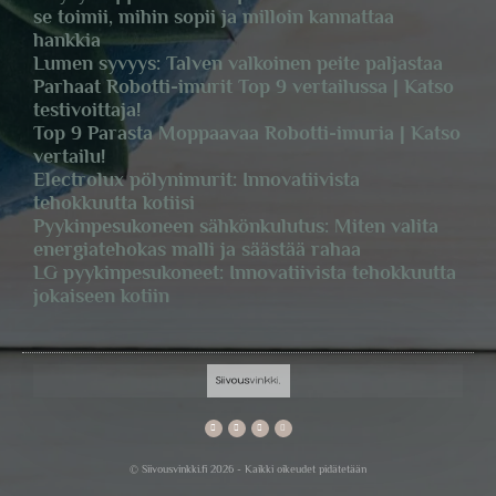
se toimii, mihin sopii ja milloin kannattaa
hankkia
Lumen syvyys: Talven valkoinen peite paljastaa
Parhaat Robotti-imurit Top 9 vertailussa | Katso
testivoittaja!
Top 9 Parasta Moppaavaa Robotti-imuria | Katso
vertailu!
Electrolux pölynimurit: Innovatiivista
tehokkuutta kotiisi
Pyykinpesukoneen sähkönkulutus: Miten valita
energiatehokas malli ja säästää rahaa
LG pyykinpesukoneet: Innovatiivista tehokkuutta
jokaiseen kotiin
© Siivousvinkki.fi 2026 - Kaikki oikeudet pidätetään