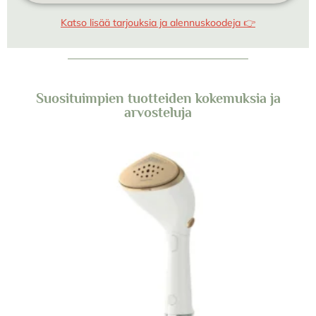
Katso lisää tarjouksia ja alennuskoodeja 👉
Suosituimpien tuotteiden kokemuksia ja
arvosteluja