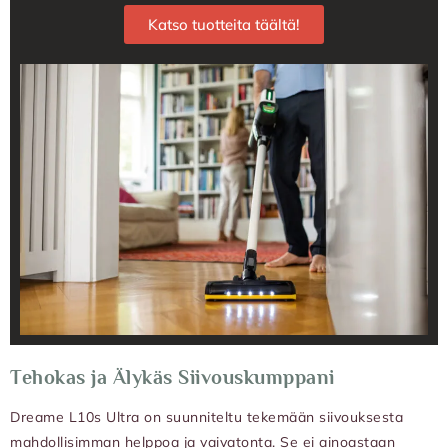
Katso tuotteita täältä!
Tehokas ja Älykäs Siivouskumppani
Dreame L10s Ultra on suunniteltu tekemään siivouksesta
mahdollisimman helppoa ja vaivatonta. Se ei ainoastaan