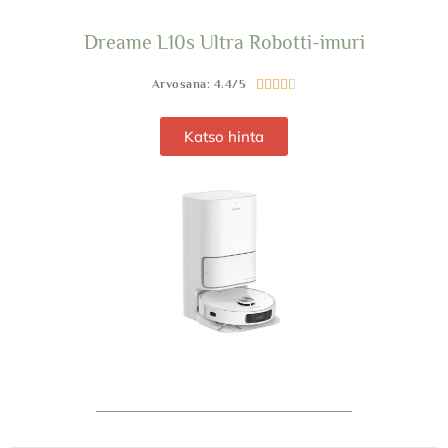
Dreame L10s Ultra Robotti-imuri
Arvosana: 4.4/5





Katso hinta