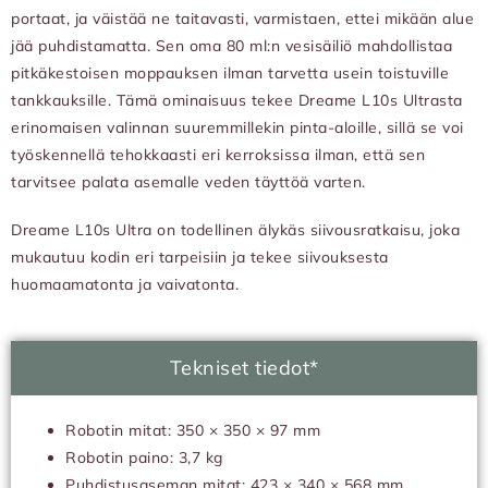
portaat, ja väistää ne taitavasti, varmistaen, ettei mikään alue
jää puhdistamatta. Sen oma 80 ml:n vesisäiliö mahdollistaa
pitkäkestoisen moppauksen ilman tarvetta usein toistuville
tankkauksille. Tämä ominaisuus tekee Dreame L10s Ultrasta
erinomaisen valinnan suuremmillekin pinta-aloille, sillä se voi
työskennellä tehokkaasti eri kerroksissa ilman, että sen
tarvitsee palata asemalle veden täyttöä varten.
Dreame L10s Ultra on todellinen älykäs siivousratkaisu, joka
mukautuu kodin eri tarpeisiin ja tekee siivouksesta
huomaamatonta ja vaivatonta.
Tekniset tiedot*
Robotin mitat: 350 × 350 × 97 mm
Robotin paino: 3,7 kg
Puhdistusaseman mitat: 423 × 340 × 568 mm