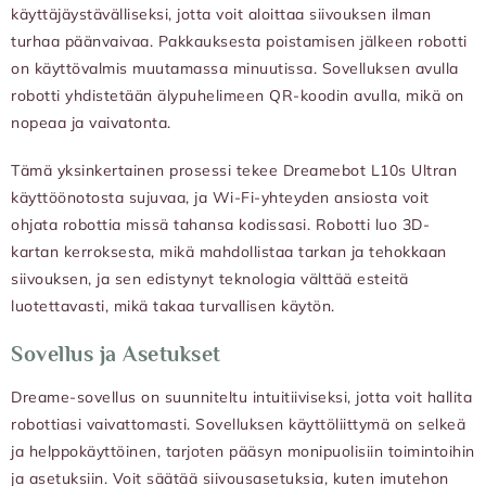
käyttäjäystävälliseksi, jotta voit aloittaa siivouksen ilman
turhaa päänvaivaa. Pakkauksesta poistamisen jälkeen robotti
on käyttövalmis muutamassa minuutissa. Sovelluksen avulla
robotti yhdistetään älypuhelimeen QR-koodin avulla, mikä on
nopeaa ja vaivatonta.
Tämä yksinkertainen prosessi tekee Dreamebot L10s Ultran
käyttöönotosta sujuvaa, ja Wi-Fi-yhteyden ansiosta voit
ohjata robottia missä tahansa kodissasi. Robotti luo 3D-
kartan kerroksesta, mikä mahdollistaa tarkan ja tehokkaan
siivouksen, ja sen edistynyt teknologia välttää esteitä
luotettavasti, mikä takaa turvallisen käytön.
Sovellus ja Asetukset
Dreame-sovellus on suunniteltu intuitiiviseksi, jotta voit hallita
robottiasi vaivattomasti. Sovelluksen käyttöliittymä on selkeä
ja helppokäyttöinen, tarjoten pääsyn monipuolisiin toimintoihin
ja asetuksiin. Voit säätää siivousasetuksia, kuten imutehon