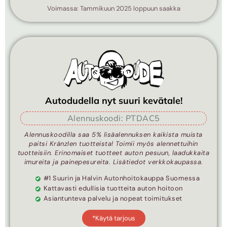
Voimassa: Tammikuun 2025 loppuun saakka
Autodudella nyt suuri kevätale!
Alennuskoodi: PTDAC5
Alennuskoodilla saa 5% lisäalennuksen kaikista muista
paitsi Kränzlen tuotteista! Toimii myös alennettuihin
tuotteisiin. Erinomaiset tuotteet auton pesuun, laadukkaita
imureita ja painepesureita. Lisätiedot verkkokaupassa.
#1 Suurin ja Halvin Autonhoitokauppa Suomessa
Kattavasti edullisia tuotteita auton hoitoon
Asiantunteva palvelu ja nopeat toimitukset
*Käytä tarjous