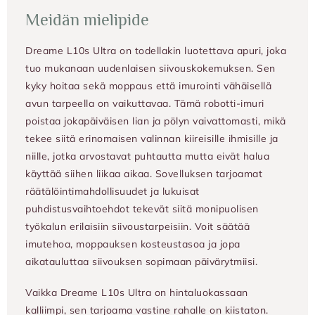
Meidän mielipide
Dreame L10s Ultra on todellakin luotettava apuri, joka
tuo mukanaan uudenlaisen siivouskokemuksen. Sen
kyky hoitaa sekä moppaus että imurointi vähäisellä
avun tarpeella on vaikuttavaa. Tämä robotti-imuri
poistaa jokapäiväisen lian ja pölyn vaivattomasti, mikä
tekee siitä erinomaisen valinnan kiireisille ihmisille ja
niille, jotka arvostavat puhtautta mutta eivät halua
käyttää siihen liikaa aikaa. Sovelluksen tarjoamat
räätälöintimahdollisuudet ja lukuisat
puhdistusvaihtoehdot tekevät siitä monipuolisen
työkalun erilaisiin siivoustarpeisiin. Voit säätää
imutehoa, moppauksen kosteustasoa ja jopa
aikatauluttaa siivouksen sopimaan päivärytmiisi.
Vaikka Dreame L10s Ultra on hintaluokassaan
kalliimpi, sen tarjoama vastine rahalle on kiistaton.