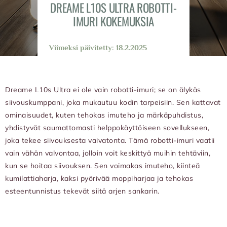
DREAME L10S ULTRA ROBOTTI-
IMURI KOKEMUKSIA
Viimeksi päivitetty: 18.2.2025
Dreame L10s Ultra ei ole vain robotti-imuri; se on älykäs
siivouskumppani, joka mukautuu kodin tarpeisiin. Sen kattavat
ominaisuudet, kuten tehokas imuteho ja märkäpuhdistus,
yhdistyvät saumattomasti helppokäyttöiseen sovellukseen,
joka tekee siivouksesta vaivatonta. Tämä robotti-imuri vaatii
vain vähän valvontaa, jolloin voit keskittyä muihin tehtäviin,
kun se hoitaa siivouksen. Sen voimakas imuteho, kiinteä
kumilattiaharja, kaksi pyörivää moppiharjaa ja tehokas
esteentunnistus tekevät siitä arjen sankarin.