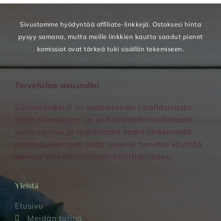
Sivustomme hyödyntää affiliate-linkkejä. Ostoksesi hinta
pysyy samana, mutta meille linkkien kautta saadut pienet
komissiot ovat tärkeä tuki sisällön tekemiseen.
Tervetuloa sivustolle!
Siivousvinkki.fi on suomalainen sisältösivusto
kodin siivoukseen ja kodinkoneiden valintaan.
Vertailemme ja testaamme kodin tärkeimmät
puhdistuslaitteet, jotta sinun ei tarvitse käyttää
tunteja eri vaihtoehtojen selvittämiseen.
Yleistä
Etusivu
Meidän tarina