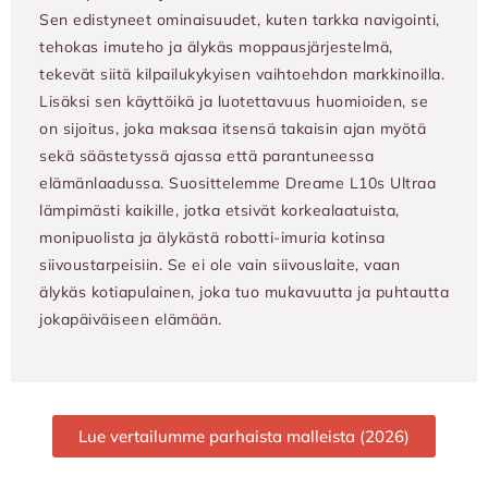
Sen edistyneet ominaisuudet, kuten tarkka navigointi,
tehokas imuteho ja älykäs moppausjärjestelmä,
tekevät siitä kilpailukykyisen vaihtoehdon markkinoilla.
Lisäksi sen käyttöikä ja luotettavuus huomioiden, se
on sijoitus, joka maksaa itsensä takaisin ajan myötä
sekä säästetyssä ajassa että parantuneessa
elämänlaadussa. Suosittelemme Dreame L10s Ultraa
lämpimästi kaikille, jotka etsivät korkealaatuista,
monipuolista ja älykästä robotti-imuria kotinsa
siivoustarpeisiin. Se ei ole vain siivouslaite, vaan
älykäs kotiapulainen, joka tuo mukavuutta ja puhtautta
jokapäiväiseen elämään.
Lue vertailumme parhaista malleista (2026)