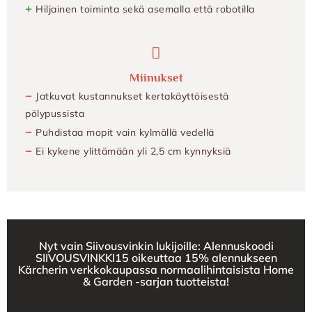
+
Hiljainen toiminta sekä asemalla että robotilla
Miinukset
−
Jatkuvat kustannukset kertakäyttöisestä
pölypussista
−
Puhdistaa mopit vain kylmällä vedellä
−
Ei kykene ylittämään yli 2,5 cm kynnyksiä
Nyt vain Siivousvinkin lukijoille: Alennuskoodi
SIIVOUSVINKKI15 oikeuttaa 15% alennukseen
Kärcherin verkkokaupassa normaalihintaisista Home
& Garden -sarjan tuotteista!