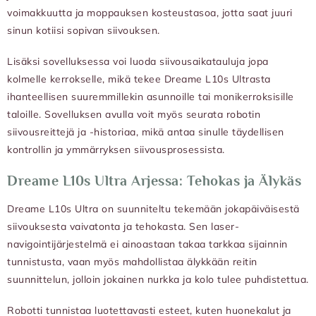
voimakkuutta ja moppauksen kosteustasoa, jotta saat juuri
sinun kotiisi sopivan siivouksen.
Lisäksi sovelluksessa voi luoda siivousaikatauluja jopa
kolmelle kerrokselle, mikä tekee Dreame L10s Ultrasta
ihanteellisen suuremmillekin asunnoille tai monikerroksisille
taloille. Sovelluksen avulla voit myös seurata robotin
siivousreittejä ja -historiaa, mikä antaa sinulle täydellisen
kontrollin ja ymmärryksen siivousprosessista.
Dreame L10s Ultra Arjessa: Tehokas ja Älykäs
Dreame L10s Ultra on suunniteltu tekemään jokapäiväisestä
siivouksesta vaivatonta ja tehokasta. Sen laser-
navigointijärjestelmä ei ainoastaan takaa tarkkaa sijainnin
tunnistusta, vaan myös mahdollistaa älykkään reitin
suunnittelun, jolloin jokainen nurkka ja kolo tulee puhdistettua.
Robotti tunnistaa luotettavasti esteet, kuten huonekalut ja