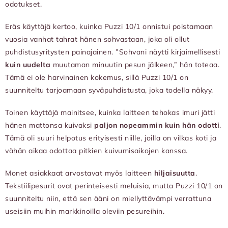
odotukset.
Eräs käyttäjä kertoo, kuinka Puzzi 10/1 onnistui poistamaan
vuosia vanhat tahrat hänen sohvastaan, joka oli ollut
puhdistusyritysten painajainen. ”Sohvani näytti kirjaimellisesti
kuin uudelta
muutaman minuutin pesun jälkeen,” hän toteaa.
Tämä ei ole harvinainen kokemus, sillä Puzzi 10/1 on
suunniteltu tarjoamaan syväpuhdistusta, joka todella näkyy.
Toinen käyttäjä mainitsee, kuinka laitteen tehokas imuri jätti
hänen mattonsa kuivaksi
paljon nopeammin kuin hän odotti
.
Tämä oli suuri helpotus erityisesti niille, joilla on vilkas koti ja
vähän aikaa odottaa pitkien kuivumisaikojen kanssa.
Monet asiakkaat arvostavat myös laitteen
hiljaisuutta
.
Tekstiilipesurit ovat perinteisesti meluisia, mutta Puzzi 10/1 on
suunniteltu niin, että sen ääni on miellyttävämpi verrattuna
useisiin muihin markkinoilla oleviin pesureihin.