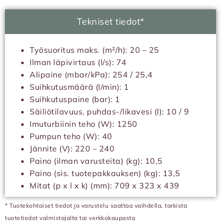
Tekniset tiedot*
Työsuoritus maks. (m²/h): 20 – 25
Ilman läpivirtaus (l/s): 74
Alipaine (mbar/kPa): 254 / 25,4
Suihkutusmäärä (l/min): 1
Suihkutuspaine (bar): 1
Säiliötilavuus, puhdas-/likavesi (l): 10 / 9
Imuturbiinin teho (W): 1250
Pumpun teho (W): 40
Jännite (V): 220 – 240
Paino (ilman varusteita) (kg): 10,5
Paino (sis. tuotepakkauksen) (kg): 13,5
Mitat (p x l x k) (mm): 709 x 323 x 439
* Tuotekohtaiset tiedot ja varustelu saattaa vaihdella, tarkista
tuotetiedot valmistajalta tai verkkokaupasta