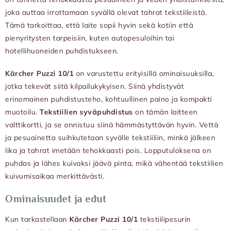
joka auttaa irrottamaan syvällä olevat tahrat tekstiileistä.
Tämä tarkoittaa, että laite sopii hyvin sekä kotiin että
pienyritysten tarpeisiin, kuten autopesuloihin tai
hotellihuoneiden puhdistukseen.
Kärcher Puzzi 10/1
on varustettu erityisillä ominaisuuksilla,
jotka tekevät siitä kilpailukykyisen. Siinä yhdistyvät
erinomainen puhdistusteho, kohtuullinen paino ja kompakti
muotoilu.
Tekstiilien syväpuhdistus
on tämän laitteen
valttikortti, ja se onnistuu siinä hämmästyttävän hyvin. Vettä
ja pesuainetta suihkutetaan syvälle tekstiiliin, minkä jälkeen
lika ja tahrat imetään tehokkaasti pois. Lopputuloksena on
puhdas ja lähes kuivaksi jäävä pinta, mikä vähentää tekstiilien
kuivumisaikaa merkittävästi.
Ominaisuudet ja edut
Kun tarkastellaan
Kärcher Puzzi 10/1
tekstiilipesurin