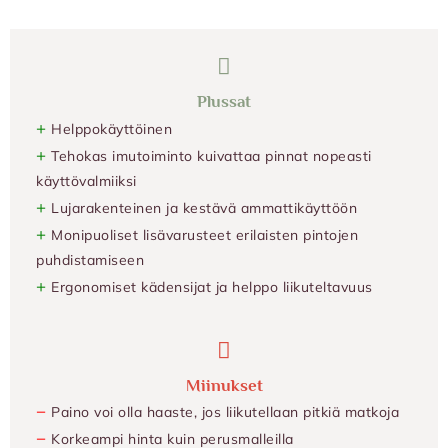
Plussat
+
Helppokäyttöinen
+
Tehokas imutoiminto kuivattaa pinnat nopeasti
käyttövalmiiksi
+
Lujarakenteinen ja kestävä ammattikäyttöön
+
Monipuoliset lisävarusteet erilaisten pintojen
puhdistamiseen
+
Ergonomiset kädensijat ja helppo liikuteltavuus
Miinukset
−
Paino voi olla haaste, jos liikutellaan pitkiä matkoja
−
Korkeampi hinta kuin perusmalleilla