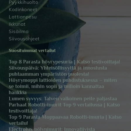
Pyykkihuolto
Kodinkoneet
Lattianpesu
Ikkunat
Sisäilma
Siivousohjeet
Suosituimmat vertailut
Top 8 Parasta höyrypesuria | Katso testivoittaja!
Siivouspäivä: Yhteisöllisyyttä ja innostusta
puhtaamman ympäristön puolesta!
Höyrymoppi lattioiden puhdistuksessa – miten
se toimii, mihin sopii ja milloin kannattaa
hankkia
Lumen syvyys: Talven valkoinen peite paljastaa
Parhaat Robotti-imurit Top 9 vertailussa | Katso
testivoittaja!
Top 9 Parasta Moppaavaa Robotti-imuria | Katso
vertailu!
Electrolux pölynimurit: Innovatiivista