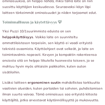
ominaisuuksia, on helppo nähdä, miksi tämä laite on niin
suosittu käyttäjien keskuudessa. Seuraavaksi käyn läpi
laitteen tärkeimmät ominaisuudet ja niiden tarjoamat edut.
Toiminnallisuus ja käytettävyys 💡
Yksi Puzzi 10/1suurimmista eduista on sen
helppokäyttöisyys
. Vaikka laite on suunniteltu
ammattilaistason tarpeisiin, sen käyttö ei vaadi erityistä
teknistä osaamista. Käyttöohjeet ovat selkeät, ja laite on
toimintavalmis nopeasti. Kevyen ja kompaktin rakenteensa
ansiosta sitä on helppo liikutella huoneesta toiseen, ja se
mahtuu hyvin myös ahtaisiin paikkoihin, kuten auton
sisätiloihin.
Lisäksi laitteen
ergonominen suutin
mahdollistaa tarkkuutta
vaativien alueiden, kuten portaiden tai sohvien, puhdistamisen
ilman suurta vaivaa. Tämä ominaisuus saa erityistä kiitosta
käyttäjiltä, jotka arvostavat käytännöllisyyttä ja mukavuutta.