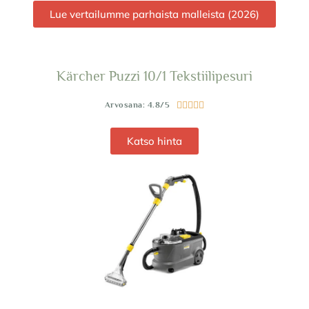
Lue vertailumme parhaista malleista (2026)
Kärcher Puzzi 10/1 Tekstiilipesuri
Arvosana: 4.8/5





Katso hinta