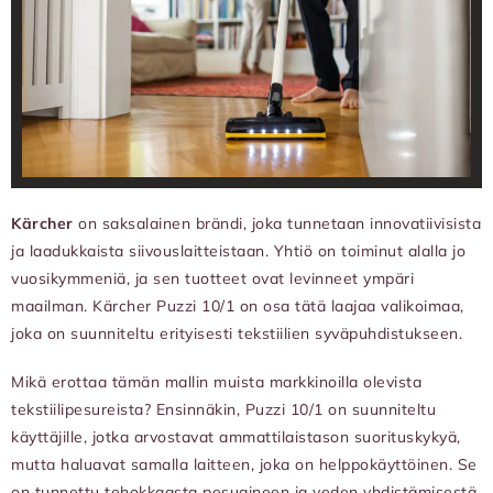
Kärcher
on saksalainen brändi, joka tunnetaan innovatiivisista
ja laadukkaista siivouslaitteistaan. Yhtiö on toiminut alalla jo
vuosikymmeniä, ja sen tuotteet ovat levinneet ympäri
maailman. Kärcher Puzzi 10/1 on osa tätä laajaa valikoimaa,
joka on suunniteltu erityisesti tekstiilien syväpuhdistukseen.
Mikä erottaa tämän mallin muista markkinoilla olevista
tekstiilipesureista? Ensinnäkin, Puzzi 10/1 on suunniteltu
käyttäjille, jotka arvostavat ammattilaistason suorituskykyä,
mutta haluavat samalla laitteen, joka on helppokäyttöinen. Se
on tunnettu tehokkaasta pesuaineen ja veden yhdistämisestä,