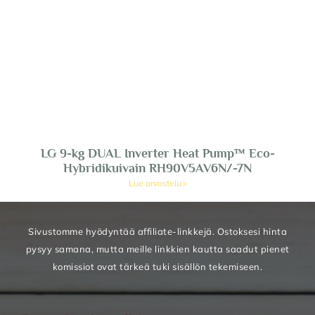
LG 9-kg DUAL Inverter Heat Pump™ Eco-
Hybridikuivain RH90V5AV6N/-7N
Lue arvostelu »
Sivustomme hyödyntää affiliate-linkkejä. Ostoksesi hinta
pysyy samana, mutta meille linkkien kautta saadut pienet
komissiot ovat tärkeä tuki sisällön tekemiseen.