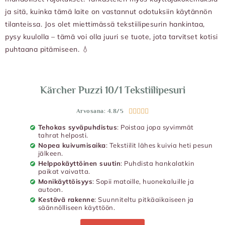
ja sitä, kuinka tämä laite on vastannut odotuksiin käytännön
tilanteissa. Jos olet miettimässä tekstiilipesurin hankintaa,
pysy kuulolla – tämä voi olla juuri se tuote, jota tarvitset kotisi
puhtaana pitämiseen. 💧
Kärcher Puzzi 10/1 Tekstiilipesuri
Arvosana: 4.8/5





Tehokas syväpuhdistus
: Poistaa jopa syvimmät
tahrat helposti.
Nopea kuivumisaika
: Tekstiilit lähes kuivia heti pesun
jälkeen.
Helppokäyttöinen suutin
: Puhdista hankalatkin
paikat vaivatta.
Monikäyttöisyys
: Sopii matoille, huonekaluille ja
autoon.
Kestävä rakenne
: Suunniteltu pitkäaikaiseen ja
säännölliseen käyttöön.