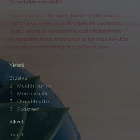
Tervetuloa sivustolle!
Siivousvinkki.fi on suomalainen sisältösivusto
kodin siivoukseen ja kodinkoneiden valintaan.
Vertailemme ja testaamme kodin tärkeimmät
puhdistuslaitteet, jotta sinun ei tarvitse käyttää
tunteja eri vaihtoehtojen selvittämiseen.
Yleistä
Etusivu
Meidän tarina
Mainostajille
Ota yhteyttä
Evästeet
Aiheet
Imurit