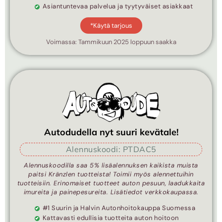
Asiantuntevaa palvelua ja tyytyväiset asiakkaat
*Käytä tarjous
Voimassa: Tammikuun 2025 loppuun saakka
Autodudella nyt suuri kevätale!
Alennuskoodi: PTDAC5
Alennuskoodilla saa 5% lisäalennuksen kaikista muista
paitsi Kränzlen tuotteista! Toimii myös alennettuihin
tuotteisiin. Erinomaiset tuotteet auton pesuun, laadukkaita
imureita ja painepesureita. Lisätiedot verkkokaupassa.
#1 Suurin ja Halvin Autonhoitokauppa Suomessa
Kattavasti edullisia tuotteita auton hoitoon