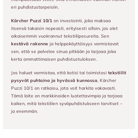
eri puhdistustarpeisiin.
Kärcher Puzzi 10/1
on investointi, joka maksaa
itsensä takaisin nopeasti, erityisesti silloin, jos olet
aikaisemmin vuokrannut tekstiilipesureita. Sen
kestävä rakenne
ja helppokäyttöisyys varmistavat
sen, että se palvelee sinua pitkään ja tarjoaa joka
kerta ammattimaisen puhdistustuloksen.
Jos haluat varmistaa, että kotisi tai toimistosi
tekstiilit
pysyvät puhtaina ja hyvässä kunnossa
, Kärcher
Puzzi 10/1 on ratkaisu, jota voit harkita vakavasti.
Tämä laite on markkinoiden luotettavimpia ja tarjoaa
kaiken, mitä tekstiilien syväpuhdistukseen tarvitset –
ja enemmän.