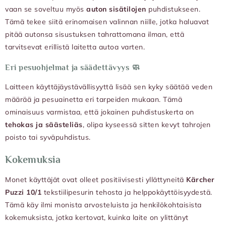
vaan se soveltuu myös
auton sisätilojen
puhdistukseen.
Tämä tekee siitä erinomaisen valinnan niille, jotka haluavat
pitää autonsa sisustuksen tahrattomana ilman, että
tarvitsevat erillistä laitetta autoa varten.
Eri pesuohjelmat ja säädettävyys 🧼
Laitteen käyttäjäystävällisyyttä lisää sen kyky säätää veden
määrää ja pesuainetta eri tarpeiden mukaan. Tämä
ominaisuus varmistaa, että jokainen puhdistuskerta on
tehokas ja säästeliäs
, olipa kyseessä sitten kevyt tahrojen
poisto tai syväpuhdistus.
Kokemuksia
Monet käyttäjät ovat olleet positiivisesti yllättyneitä
Kärcher
Puzzi 10/1
tekstiilipesurin tehosta ja helppokäyttöisyydestä.
Tämä käy ilmi monista arvosteluista ja henkilökohtaisista
kokemuksista, jotka kertovat, kuinka laite on ylittänyt