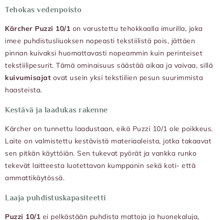
Tehokas vedenpoisto
Kärcher Puzzi 10/1
on varustettu tehokkaalla imurilla, joka
imee puhdistusliuoksen nopeasti tekstiilistä pois, jättäen
pinnan kuivaksi huomattavasti nopeammin kuin perinteiset
tekstiilipesurit. Tämä ominaisuus säästää aikaa ja vaivaa, sillä
kuivumisajat
ovat usein yksi tekstiilien pesun suurimmista
haasteista.
Kestävä ja laadukas rakenne
Kärcher on tunnettu laadustaan, eikä Puzzi 10/1 ole poikkeus.
Laite on valmistettu kestävistä materiaaleista, jotka takaavat
sen pitkän käyttöiän. Sen tukevat pyörät ja vankka runko
tekevät laitteesta luotettavan kumppanin sekä koti- että
ammattikäytössä.
Laaja puhdistuskapasiteetti
Puzzi 10/1
ei pelkästään puhdista mattoja ja huonekaluja,