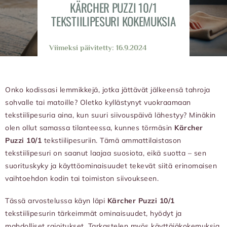
KÄRCHER PUZZI 10/1
TEKSTIILIPESURI KOKEMUKSIA
Viimeksi päivitetty: 16.9.2024
Onko kodissasi lemmikkejä, jotka jättävät jälkeensä tahroja
sohvalle tai matoille? Oletko kyllästynyt vuokraamaan
tekstiilipesuria aina, kun suuri siivouspäivä lähestyy? Minäkin
olen ollut samassa tilanteessa, kunnes törmäsin
Kärcher
Puzzi 10/1
tekstiilipesuriin. Tämä ammattilaistason
tekstiilipesuri on saanut laajaa suosiota, eikä suotta – sen
suorituskyky ja käyttöominaisuudet tekevät siitä erinomaisen
vaihtoehdon kodin tai toimiston siivoukseen.
Tässä arvostelussa käyn läpi
Kärcher Puzzi 10/1
tekstiilipesurin tärkeimmät ominaisuudet, hyödyt ja
mahdolliset rajoitukset. Tarkastelen myös käyttäjäkokemuksia