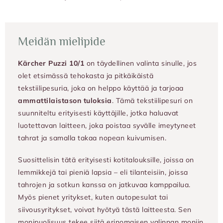
Meidän mielipide
Kärcher Puzzi 10/1
on täydellinen valinta sinulle, jos
olet etsimässä tehokasta ja pitkäikäistä
tekstiilipesuria, joka on helppo käyttää ja tarjoaa
ammattilaistason tuloksia
. Tämä tekstiilipesuri on
suunniteltu erityisesti käyttäjille, jotka haluavat
luotettavan laitteen, joka poistaa syvälle imeytyneet
tahrat ja samalla takaa nopean kuivumisen.
Suosittelisin tätä erityisesti kotitalouksille, joissa on
lemmikkejä tai pieniä lapsia – eli tilanteisiin, joissa
tahrojen ja sotkun kanssa on jatkuvaa kamppailua.
Myös pienet yritykset, kuten autopesulat tai
siivousyritykset, voivat hyötyä tästä laitteesta. Sen
monipuolisuus tekee siitä erinomaisen valinnan moniin