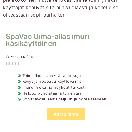
pienikokoinen mutta tehokas väline toimii, miksi
käyttäjät kehuvat sitä niin vuolaasti ja kenelle se
oikeastaan sopii parhaiten.
SpaVac Uima-allas imuri
käsikäyttöinen
Arvosana: 4.5/5





Toimii ilman sähköä tai letkuja
Kevyt ja nopeasti käyttövalmis
Imuroi hiekat ja nöyhdät tarkasti
Helppo puhdistaa ja tyhjentää
Sopii täydellisesti paljuun ja porealtaaseen
Katso hinta