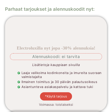
Parhaat tarjoukset ja alennuskoodit nyt:
Electroluxilla nyt jopa -30% alennuksia!
Alennuskoodi: ei tarvita
Lisätietoja kauppiaan sivuilla
Laaja valikoima kodinkoneita ja imureita suoraan
valmistajalta
Ilmainen toimitus ja 30 päivän palautusoikeus
Asiantunteva asiakaspalvelu ja kattava tuki
*Käytä tarjous
Voimassa: toistaiseksi