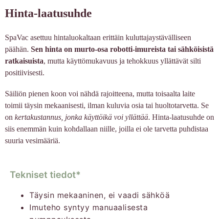
Hinta-laatusuhde
SpaVac asettuu hintaluokaltaan erittäin kuluttajaystävälliseen
päähän.
Sen hinta on murto-osa robotti-imureista tai sähköisistä
ratkaisuista
, mutta käyttömukavuus ja tehokkuus yllättävät silti
positiivisesti.
Säiliön pienen koon voi nähdä rajoitteena, mutta toisaalta laite
toimii täysin mekaanisesti, ilman kuluvia osia tai huoltotarvetta. Se
on
kertakustannus, jonka käyttöikä voi yllättää
. Hinta-laatusuhde on
siis enemmän kuin kohdallaan niille, joilla ei ole tarvetta puhdistaa
suuria vesimääriä.
Tekniset tiedot*
Täysin mekaaninen, ei vaadi sähköä
Imuteho syntyy manuaalisesta