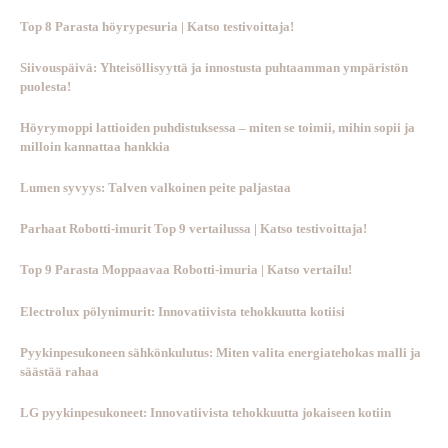
Top 8 Parasta höyrypesuria | Katso testivoittaja!
Siivouspäivä: Yhteisöllisyyttä ja innostusta puhtaamman ympäristön
puolesta!
Höyrymoppi lattioiden puhdistuksessa – miten se toimii, mihin sopii ja
milloin kannattaa hankkia
Lumen syvyys: Talven valkoinen peite paljastaa
Parhaat Robotti-imurit Top 9 vertailussa | Katso testivoittaja!
Top 9 Parasta Moppaavaa Robotti-imuria | Katso vertailu!
Electrolux pölynimurit: Innovatiivista tehokkuutta kotiisi
Pyykinpesukoneen sähkönkulutus: Miten valita energiatehokas malli ja
säästää rahaa
LG pyykinpesukoneet: Innovatiivista tehokkuutta jokaiseen kotiin