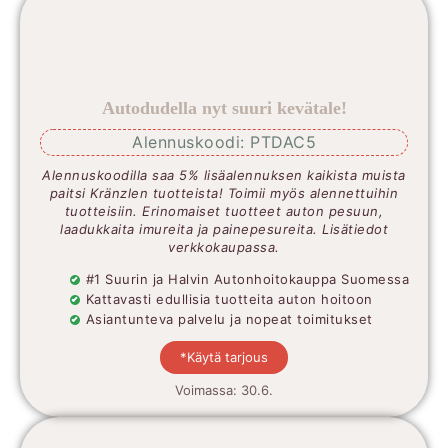
Autodudella nyt suuri kevätale!
Alennuskoodi: PTDAC5
Alennuskoodilla saa 5% lisäalennuksen kaikista muista
paitsi Kränzlen tuotteista! Toimii myös alennettuihin
tuotteisiin. Erinomaiset tuotteet auton pesuun,
laadukkaita imureita ja painepesureita. Lisätiedot
verkkokaupassa.
#1 Suurin ja Halvin Autonhoitokauppa Suomessa
Kattavasti edullisia tuotteita auton hoitoon
Asiantunteva palvelu ja nopeat toimitukset
*Käytä tarjous
Voimassa: 30.6.