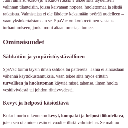
Juuri tämä
sähkötön ja letkuton rakenne
tekee siitä täydellisen
valinnan tilanteisiin, joissa kaivataan nopeaa, huolettomaa ja siistiä
ratkaisua. Valmistajaa ei ole lähdetty keksimään pyörää uudelleen –
vaan yksinkertaistamaan se. SpaVac on konkreettinen vastaus
turhautumiseen, jonka moni altaan omistaja tuntee.
Ominaisuudet
Sähkötön ja ympäristöystävällinen
SpaVac toimii täysin ilman sähköä tai pattereita. Tämä ei ainoastaan
vähennä käyttökustannuksia, vaan tekee siitä myös erittäin
turvallisen ja huolettoman
käyttää missä tahansa, ilman huolta
vesitiiviydestä tai johdon riittävyydestä.
Kevyt ja helposti käsiteltävä
Koko imurin rakenne on
kevyt, kompakti ja helposti liikuteltava
,
joten sen ottaminen esiin ei vaadi erillistä valmistelua. Se mahtuu