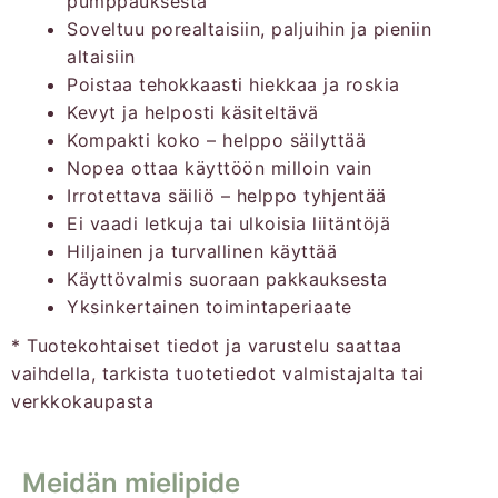
pumppauksesta
Soveltuu porealtaisiin, paljuihin ja pieniin
altaisiin
Poistaa tehokkaasti hiekkaa ja roskia
Kevyt ja helposti käsiteltävä
Kompakti koko – helppo säilyttää
Nopea ottaa käyttöön milloin vain
Irrotettava säiliö – helppo tyhjentää
Ei vaadi letkuja tai ulkoisia liitäntöjä
Hiljainen ja turvallinen käyttää
Käyttövalmis suoraan pakkauksesta
Yksinkertainen toimintaperiaate
* Tuotekohtaiset tiedot ja varustelu saattaa
vaihdella, tarkista tuotetiedot valmistajalta tai
verkkokaupasta
Meidän mielipide