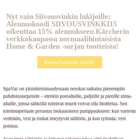
Nyt vain Siivousvinkin lukijoille:
Alennuskoodi SIIVOUSVINKKI15
oikeuttaa 15% alennukseen Kärcherin
verkkokaupassa normaalihintaisista
Home & Garden -sarjan tuotteista!
Katso tuotteita täältä!
SpaVac on yksinkertaisuudessaan nerokas ratkaisu pienempiin
puhdistustarpeisiin – etenkin porealtaille, paljuille ja pienille uima-
altaille, joissa sähköllä toimivat imurit voivat olla liioittelua. Sen
toimintaperiaate perustuu mekaaniseen pumppaukseen: kun varresta
vedetään, vesi ja roskat imeytyvät säiliöön, ja kun työntää, vesi
poistuu.