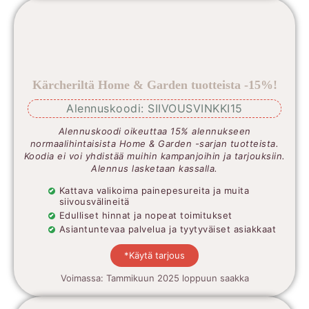
Kärcheriltä Home & Garden tuotteista -15%!
Alennuskoodi: SIIVOUSVINKKI15
Alennuskoodi oikeuttaa 15% alennukseen
normaalihintaisista Home & Garden -sarjan tuotteista.
Koodia ei voi yhdistää muihin kampanjoihin ja tarjouksiin.
Alennus lasketaan kassalla.
Kattava valikoima painepesureita ja muita
siivousvälineitä
Edulliset hinnat ja nopeat toimitukset
Asiantuntevaa palvelua ja tyytyväiset asiakkaat
*Käytä tarjous
Voimassa: Tammikuun 2025 loppuun saakka