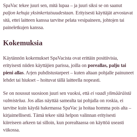
SpaVac tekee juuri sen, mitä lupaa – ja juuri siksi se on saanut
paljon kehuja yksinkertaisuudestaan
. Erityisesti käyttäjät arvostavat
sitä, ettei laitteen kanssa tarvitse pelata vesipaineen, johtojen tai
paineletkujen kanssa.
Kokemuksia
Käytännön kokemukset SpaVacista ovat erittäin positiivisia,
erityisesti niiden käyttäjien parissa, joilla on
poreallas, palju tai
pieni allas
. Arjen puhdistustarpeet – kuten altaan pohjalle painuneet
lehdet tai hiukset – hoituvat tällä laitteella nopeasti.
Se on noussut suosioon juuri sen vuoksi, että
ei vaadi ylimääräistä
valmistelua
. Jos allas näyttää samealta tai pohjalla on roskia, ei
tarvitse kuin käydä hakemassa SpaVac ja hoitaa homma pois alta –
kirjaimellisesti. Tämä tekee siitä helpon valinnan erityisesti
kiireiseen arkeen tai silloin, kun porealtaassa on käyttöä useasti
viikossa.