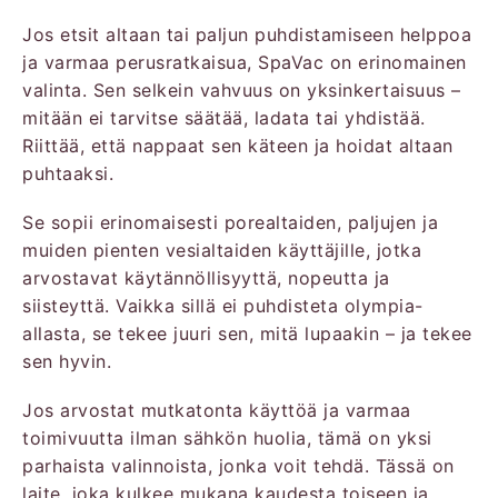
Jos etsit altaan tai paljun puhdistamiseen helppoa
ja varmaa perusratkaisua, SpaVac on erinomainen
valinta. Sen selkein vahvuus on yksinkertaisuus –
mitään ei tarvitse säätää, ladata tai yhdistää.
Riittää, että nappaat sen käteen ja hoidat altaan
puhtaaksi.
Se sopii erinomaisesti porealtaiden, paljujen ja
muiden pienten vesialtaiden käyttäjille, jotka
arvostavat käytännöllisyyttä, nopeutta ja
siisteyttä. Vaikka sillä ei puhdisteta olympia-
allasta, se tekee juuri sen, mitä lupaakin – ja tekee
sen hyvin.
Jos arvostat mutkatonta käyttöä ja varmaa
toimivuutta ilman sähkön huolia, tämä on yksi
parhaista valinnoista, jonka voit tehdä. Tässä on
laite, joka kulkee mukana kaudesta toiseen ja