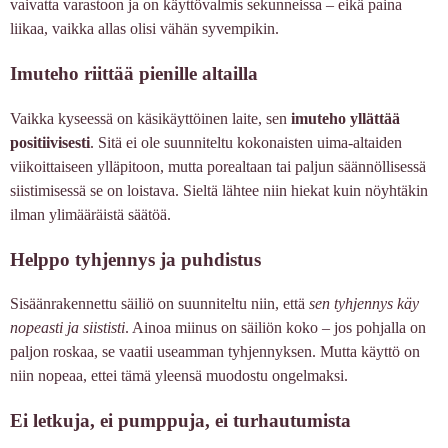
vaivatta varastoon ja on käyttövalmis sekunneissa – eikä paina
liikaa, vaikka allas olisi vähän syvempikin.
Imuteho riittää pienille altailla
Vaikka kyseessä on käsikäyttöinen laite, sen
imuteho yllättää
positiivisesti
. Sitä ei ole suunniteltu kokonaisten uima-altaiden
viikoittaiseen ylläpitoon, mutta porealtaan tai paljun säännöllisessä
siistimisessä se on loistava. Sieltä lähtee niin hiekat kuin nöyhtäkin
ilman ylimääräistä säätöä.
Helppo tyhjennys ja puhdistus
Sisäänrakennettu säiliö on suunniteltu niin, että
sen tyhjennys käy
nopeasti ja siististi
. Ainoa miinus on säiliön koko – jos pohjalla on
paljon roskaa, se vaatii useamman tyhjennyksen. Mutta käyttö on
niin nopeaa, ettei tämä yleensä muodostu ongelmaksi.
Ei letkuja, ei pumppuja, ei turhautumista