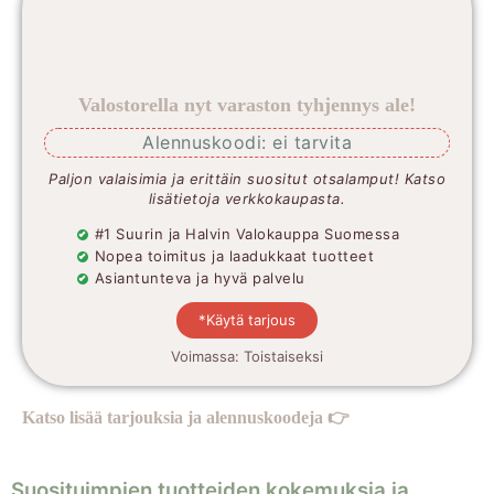
Valostorella nyt varaston tyhjennys ale!
Alennuskoodi: ei tarvita
Paljon valaisimia ja erittäin suositut otsalamput! Katso
lisätietoja verkkokaupasta.
#1 Suurin ja Halvin Valokauppa Suomessa
Nopea toimitus ja laadukkaat tuotteet
Asiantunteva ja hyvä palvelu
*Käytä tarjous
Voimassa: Toistaiseksi
Katso lisää tarjouksia ja alennuskoodeja 👉
Suosituimpien tuotteiden kokemuksia ja