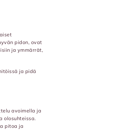
aiset
 hyvän pidon, ovat
isiin ja ymmärrät,
mitöissä ja pidä
ttelu avoimella ja
a olosuhteissa.
a pitoa ja