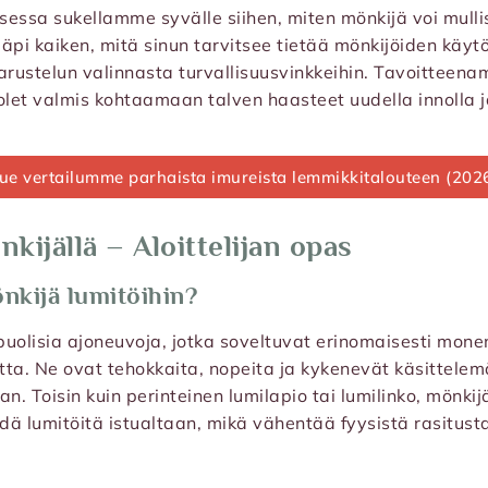
ksessa sukellamme syvälle siihen, miten mönkijä voi mull
äpi kaiken, mitä sinun tarvitsee tietää mönkijöiden käytö
arustelun valinnasta turvallisuusvinkkeihin. Tavoitteen
i olet valmis kohtaamaan talven haasteet uudella innolla 
ue vertailumme parhaista imureista lemmikkitalouteen (202
kijällä – Aloittelijan opas
önkijä lumitöihin?
uolisia ajoneuvoja, jotka soveltuvat erinomaisesti monenl
ta. Ne ovat tehokkaita, nopeita ja kykenevät käsittelem
n. Toisin kuin perinteinen lumilapio tai lumilinko, mönkij
ä lumitöitä istualtaan, mikä vähentää fyysistä rasitusta