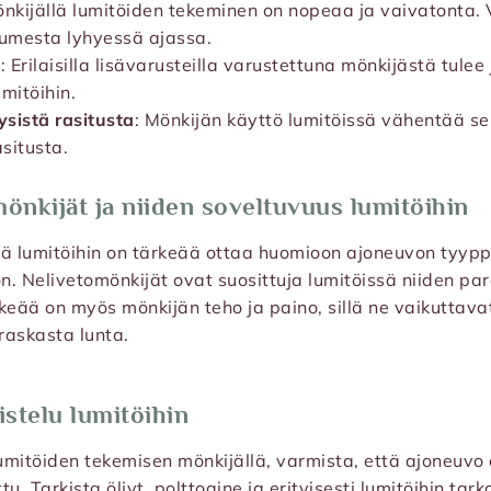
önkijällä lumitöiden tekeminen on nopeaa ja vaivatonta. 
lumesta lyhyessä ajassa.
s
: Erilaisilla lisävarusteilla varustettuna mönkijästä tule
mitöihin.
istä rasitusta
: Mönkijän käyttö lumitöissä vähentää sel
situsta.
mönkijät ja niiden soveltuvuus lumitöihin
ä lumitöihin on tärkeää ottaa huomioon ajoneuvon tyypp
. Nelivetomönkijät ovat suosittuja lumitöissä niiden p
keää on myös mönkijän teho ja paino, sillä ne vaikuttava
 raskasta lunta.
stelu lumitöihin
lumitöiden tekemisen mönkijällä, varmista, että ajoneuvo
tu. Tarkista öljyt, polttoaine ja erityisesti lumitöihin tark