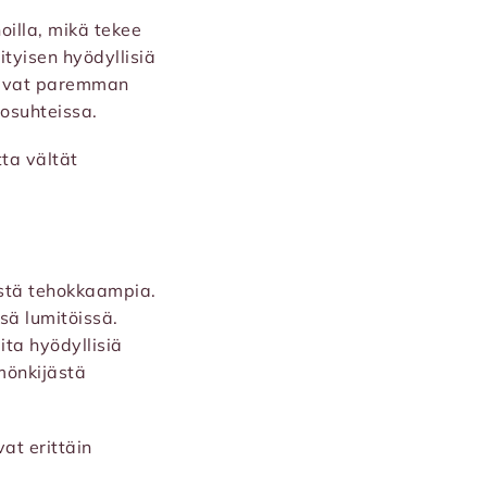
noilla, mikä tekee
tyisen hyödyllisiä
joavat paremman
losuhteissa.
tta vältät
tistä tehokkaampia.
sä lumitöissä.
ta hyödyllisiä
 mönkijästä
at erittäin