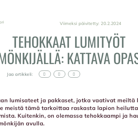
ari
Viimeksi päivitetty: 20.2.2024
TEHOKKAAT LUMITYÖT
MÖNKIJÄLLÄ: KATTAVA OPA
Jaa artikkeli:
an lumisateet ja pakkaset, jotka vaativat meiltä 
e meistä tämä tarkoittaa raskasta lapion heilutta
mista. Kuitenkin, on olemassa tehokkaampi ja h
mönkijän avulla.