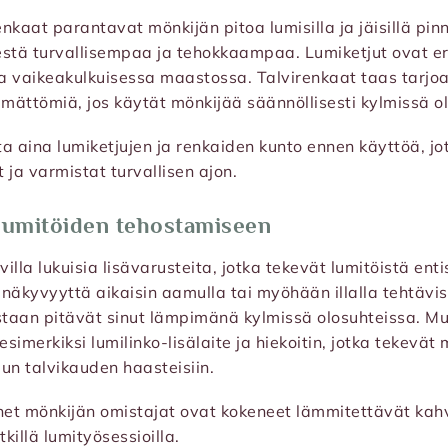
enkaat parantavat mönkijän pitoa lumisilla ja jäisillä pin
stä turvallisempaa ja tehokkaampaa. Lumiketjut ovat eri
 ja vaikeakulkuisessa maastossa. Talvirenkaat taas tar
ämättömiä, jos käytät mönkijää säännöllisesti kylmissä o
sta aina lumiketjujen ja renkaiden kunto ennen käyttöä, jo
ja varmistat turvallisen ajon.
 lumitöiden tehostamiseen
illa lukuisia lisävarusteita, jotka tekevät lumitöistä en
näkyvyyttä aikaisin aamulla tai myöhään illalla tehtävis
taan pitävät sinut lämpimänä kylmissä olosuhteissa. Mui
esimerkiksi lumilinko-lisälaite ja hiekoitin, jotka tekevät
un talvikauden haasteisiin.
net mönkijän omistajat ovat kokeneet lämmitettävät kahv
tkillä lumityösessioilla.