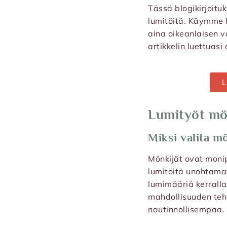
Tässä blogikirjoitu
lumitöitä. Käymme l
aina oikeanlaisen v
artikkelin luettuas
L
Lumityöt mön
Miksi valita m
Mönkijät ovat monip
lumitöitä unohtamat
lumimääriä kerrallaa
mahdollisuuden tehd
nautinnollisempaa.