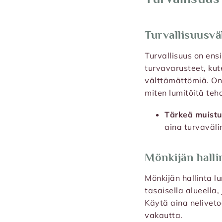
Turvallisuusvä
Turvallisuus on ens
turvavarusteet, kut
välttämättömiä. On 
miten lumitöitä tehd
Tärkeä muistu
aina turvaväli
Mönkijän hall
Mönkijän hallinta lu
tasaisella alueella
Käytä aina nelivetoa
vakautta.