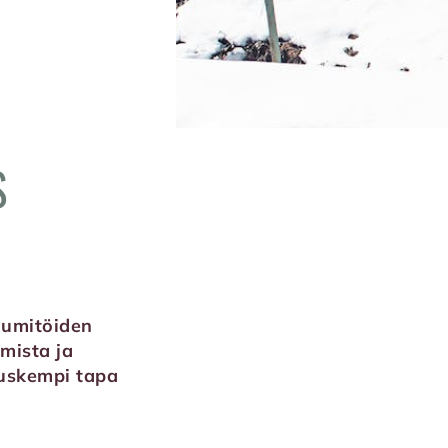
S
lumitöiden
mista ja
auskempi tapa