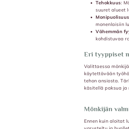
Tehokkuus
: M
suuret alueet 
Monipuolisuu
monenlaisiin lu
Vähemmän fyys
kohdistuvaa ra
Eri tyyppiset 
Valittaessa mönkijä
käytettävään työhön
tehon ansiosta. Tär
käsitellä paksua ja
Mönkijän valmi
Ennen kuin aloitat 
varusteltu ja huollet