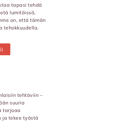
istaa tapasi tehdä
stä lumitöissä,
amme on, että tämän
ja tehokkuudella.
6)
aisiin tehtäviin –
ään suuria
ä tarjoaa
 ja tekee työstä