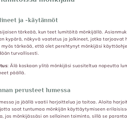
lineet ja -käytännöt
isijaisen tärkeää, kun teet lumitöitä mönkijällä. Asianmuk
en kypärä, näkyvä vaatetus ja jalkineet, jotka tarjoavat
myös tärkeää, että olet perehtynyt mönkijäsi käyttöohje
ään turvallisesti.
tus
: Älä koskaan ylitä mönkijäsi suositeltua nopeutta lu
neet päällä.
innan perusteet lumessa
messa ja jäällä vaatii harjoittelua ja taitoa. Aloita harjoi
, jotta saat tuntumaa mönkijän käyttäytymiseen erilaisiss
, jos mönkijässäsi on sellainen toiminto, sillä se paranta