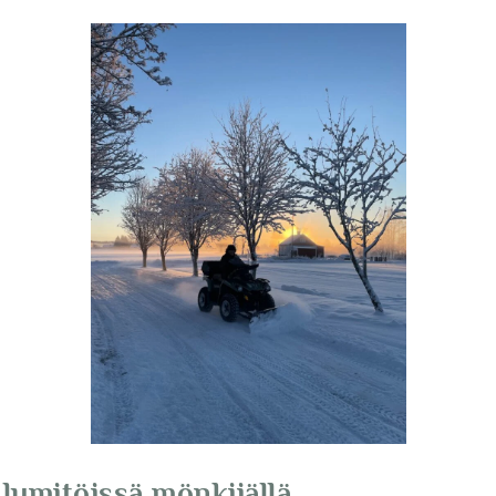
 lumitöissä mönkijällä