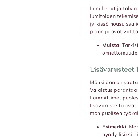
Lumiketjut ja talvir
lumitöiden tekemise
jyrkissä nousuissa
pidon ja ovat vältt
Muista
: Tarki
onnettomuudet 
Lisävarusteet
Mönkijään on saatav
Valaistus parantaa 
Lämmittimet puoles
lisävarusteita ovat 
monipuolisen työkal
Esimerkki
: Mo
hyödyllisiksi pi