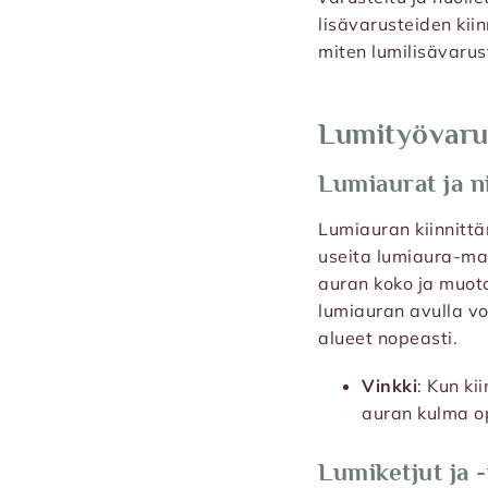
lisävarusteiden kiin
miten lumilisävarus
Lumityövaru
Lumiaurat ja n
Lumiauran kiinnitt
useita lumiaura-mal
auran koko ja muoto
lumiauran avulla vo
alueet nopeasti.
Vinkki
: Kun ki
auran kulma o
Lumiketjut ja 