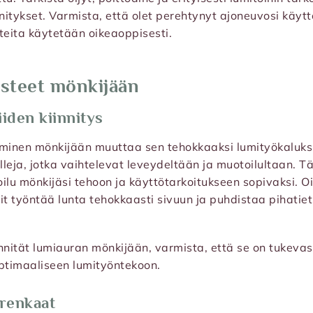
nitykset. Varmista, että olet perehtynyt ajoneuvosi käyttö
teita käytetään oikeaoppisesti.
steet mönkijään
iiden kiinnitys
äminen mönkijään muuttaa sen tehokkaaksi lumityökaluksi
leja, jotka vaihtelevat leveydeltään ja muotoilultaan. T
ilu mönkijäsi tehoon ja käyttötarkoitukseen sopivaksi. O
it työntää lunta tehokkaasti sivuun ja puhdistaa pihatiet
innität lumiauran mönkijään, varmista, että se on tukevast
ptimaaliseen lumityöntekoon.
-renkaat