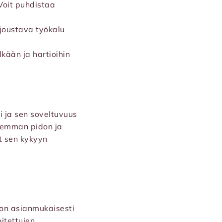
Voit puhdistaa
e joustava työkalu
kään ja hartioihin
i ja sen soveltuvuus
aremman pidon ja
t sen kykyyn
 on asianmukaisesti
oitettujen