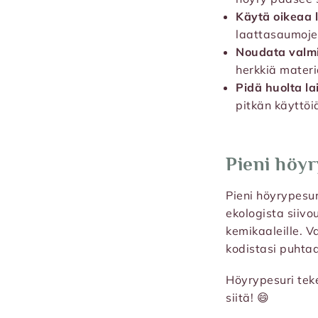
Käytä oikeaa l
laattasaumojen
Noudata valmi
herkkiä materi
Pidä huolta la
pitkän käyttöi
Pieni höyr
Pieni höyrypesur
ekologista siivo
kemikaaleille. V
kodistasi puhta
Höyrypesuri teke
siitä! 😄