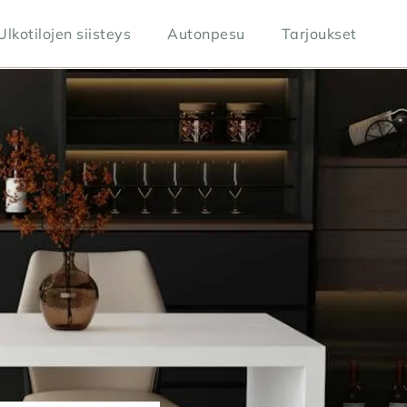
Ulkotilojen siisteys
Autonpesu
Tarjoukset