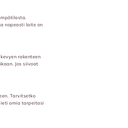
ämpötilasta.
a nopeasti laite on
a kevyen rakenteen
ikaan. Jos siivoat
teen. Tarvitsetko
eti omia tarpeitasi