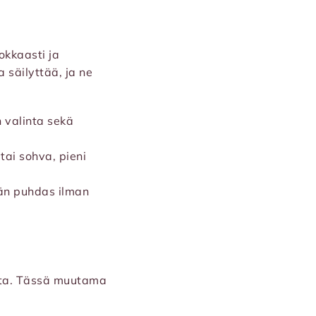
okkaasti ja
 säilyttää, ja ne
n valinta sekä
tai sohva, pieni
vän puhdas ilman
ealta. Tässä muutama