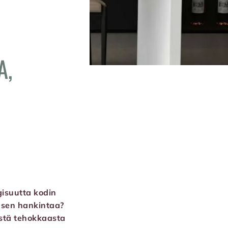
A,
gisuutta kodin
t sen hankintaa?
ästä tehokkaasta