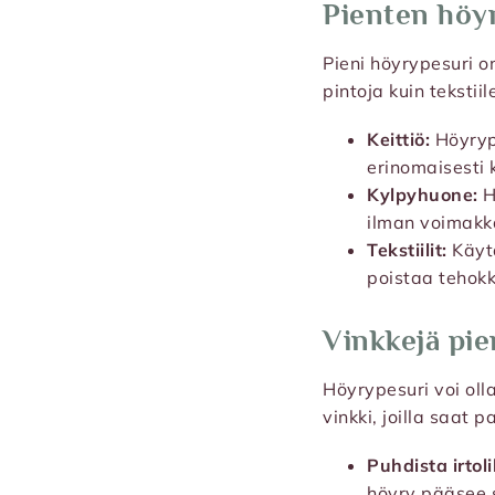
Pienten höy
Pieni höyrypesuri o
pintoja kuin teksti
Keittiö:
Höyrype
erinomaisesti 
Kylpyhuone:
H
ilman voimakka
Tekstiilit:
Käytä
poistaa tehokk
Vinkkejä pi
Höyrypesuri voi ol
vinkki, joilla saat 
Puhdista irtol
höyry pääsee 