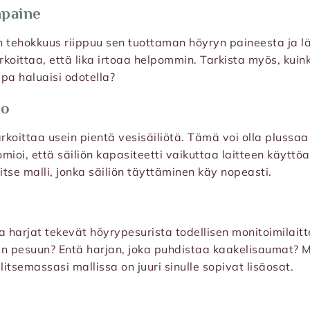
npaine
 tehokkuus riippuu sen tuottaman höyryn paineesta ja l
koittaa, että lika irtoaa helpommin. Tarkista myös, kuink
pa haluaisi odotella?
ko
arkoittaa usein pientä vesisäiliötä. Tämä voi olla plussa
ioi, että säiliön kapasiteetti vaikuttaa laitteen käyttöa
itse malli, jonka säiliön täyttäminen käy nopeasti.
ja harjat tekevät höyrypesurista todellisen monitoimilait
n pesuun? Entä harjan, joka puhdistaa kaakelisaumat? Mi
litsemassasi mallissa on juuri sinulle sopivat lisäosat.