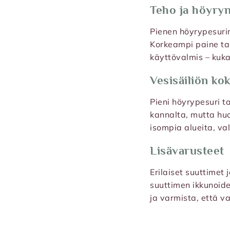
Teho ja höyry
Pienen höyrypesurin
Korkeampi paine tar
käyttövalmis – kuka
Vesisäiliön ko
Pieni höyrypesuri t
kannalta, mutta huom
isompia alueita, val
Lisävarusteet
Erilaiset suuttimet 
suuttimen ikkunoide
ja varmista, että va