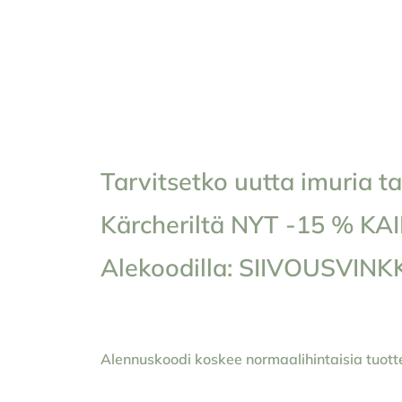
Tarvitsetko uutta imuria t
Kärcheriltä NYT -15 % KA
Alekoodilla: SIIVOUSVINK
Alennuskoodi koskee normaalihintaisia tuott