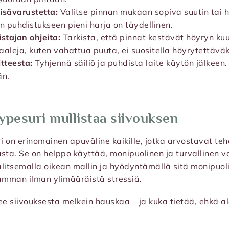
isävarustetta:
Valitse pinnan mukaan sopiva suutin tai h
 puhdistukseen pieni harja on täydellinen.
stajan ohjeita:
Tarkista, että pinnat kestävät höyryn ku
aaleja, kuten vahattua puuta, ei suositella höyrytettäväk
itteesta:
Tyhjennä säiliö ja puhdista laite käytön jälkeen
än.
ypesuri mullistaa siivouksen
i on erinomainen apuväline kaikille, jotka arvostavat teh
usta. Se on helppo käyttää, monipuolinen ja turvallinen v
alitsemalla oikean mallin ja hyödyntämällä sitä monipuoli
amman ilman ylimääräistä stressiä.
e siivouksesta melkein hauskaa – ja kuka tietää, ehkä al