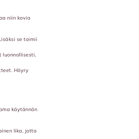
aa niin kovia
isäksi se toimii
luonnollisesti,
tteet. Höyry
utama käytännön
nen lika, jotta