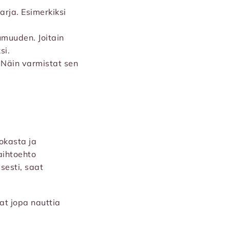
arja. Esimerkiksi
umuuden. Joitain
si.
. Näin varmistat sen
okasta ja
aihtoehto
sesti, saat
at jopa nauttia