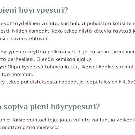
 pieni höyrypesuri?
 ovat täydellinen valinta, kun haluat puhdistaa kotisi teh
esti. Niiden kompakti koko tekee niistä käteviä käyttää ja
siin siivoustehtäviin.
öyrypesuri käyttää pelkkää vettä, joten se on turvalline
ttä perheellesi. Ei enää kemikaaleja! 🌿
ys:
Olipa kyseessä tahmea lattia, likaiset kaakelisaumat 
oitaa homman.
y tekee puhdistuksesta nopeaa, ja lopputulos on kiiltä
a sopiva pieni höyrypesuri?
jon erilaisia vaihtoehtoja, joten valinta voi tuntua vaik
kannattaa pitää mielessä: