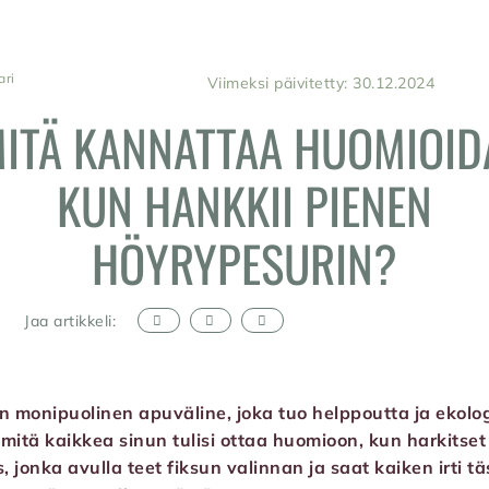
ari
Viimeksi päivitetty: 30.12.2024
ITÄ KANNATTAA HUOMIOID
KUN HANKKII PIENEN
HÖYRYPESURIN?
Jaa artikkeli:
on monipuolinen apuväline, joka tuo helppoutta ja ekolo
mitä kaikkea sinun tulisi ottaa huomioon, kun harkitse
 jonka avulla teet fiksun valinnan ja saat kaiken irti t