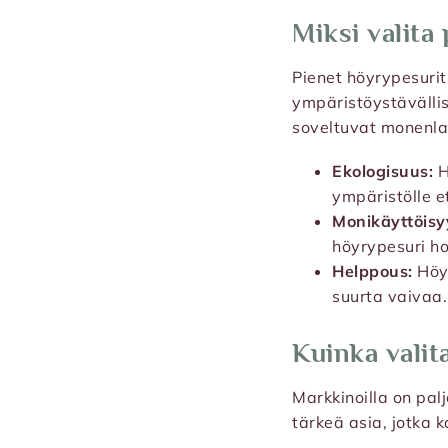
Miksi valita
Pienet höyrypesurit
ympäristöystävällis
soveltuvat monenlai
Ekologisuus:
H
ympäristölle e
Monikäyttöisy
höyrypesuri h
Helppous:
Höyr
suurta vaivaa.
Kuinka valit
Markkinoilla on pal
tärkeä asia, jotka 