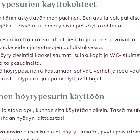
rypesurien käyttökohteet
n hämmästyttävän monipuolinen. Sen avulla voit puhdist
ilejäkin. Tässä muutamia yleisimpiä käyttökohteita:
suri irrottaa rasvatahrat liesistä ja uuneista vaivatta. L
kaakeleiden ja työtasojen puhdistuksessa.
öyry desinfioi kaakelisaumat, suihkukopit ja WC-istuimet 
ita pesuaineita.
 höyrypesuria raikastamaan sohvat, verhot ja jopa vaa
aasti pölypunkit ja epämiellyttävät hajut.
enen höyrypesurin käyttöön
la loistava apu, kunhan sitä käytetään oikein. Tässä mu
parhaan hyödyn laitteestasi:
ika ensin:
Ennen kuin alat höyryttämään, pyyhi pois irtonai
suoraan pintaan.