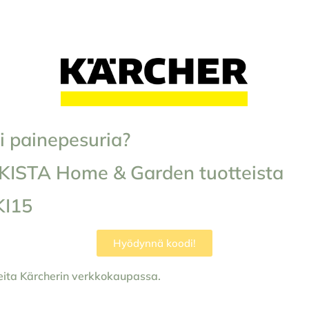
ai painepesuria?
IKISTA Home & Garden tuotteista
KI15
Hyödynnä koodi!
eita Kärcherin verkkokaupassa.