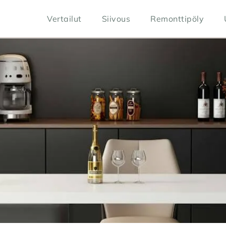
Vertailut
Siivous
Remonttipöly