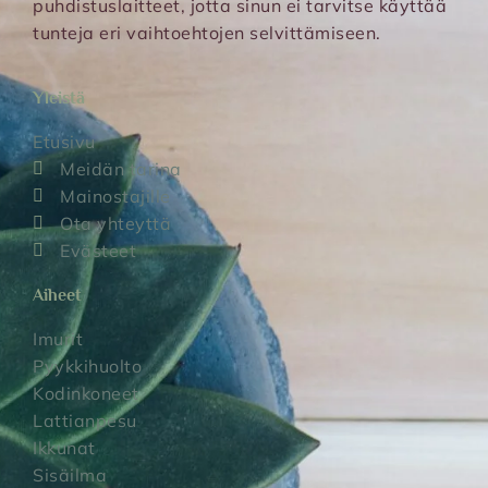
puhdistuslaitteet, jotta sinun ei tarvitse käyttää
tunteja eri vaihtoehtojen selvittämiseen.
Yleistä
Etusivu
Meidän tarina
Mainostajille
Ota yhteyttä
Evästeet
Aiheet
Imurit
Pyykkihuolto
Kodinkoneet
Lattianpesu
Ikkunat
Sisäilma