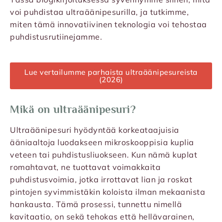
voi puhdistaa ultraäänipesurilla, ja tutkimme,
miten tämä innovatiivinen teknologia voi tehostaa
puhdistusrutiinejamme.
Lue vertailumme parhaista ultraäänipesureista
(2026)
Mikä on ultraäänipesuri?
Ultraäänipesuri hyödyntää korkeataajuisia
ääniaaltoja luodakseen mikroskooppisia kuplia
veteen tai puhdistusliuokseen. Kun nämä kuplat
romahtavat, ne tuottavat voimakkaita
puhdistusvoimia, jotka irrottavat lian ja roskat
pintojen syvimmistäkin koloista ilman mekaanista
hankausta. Tämä prosessi, tunnettu nimellä
kavitaatio, on sekä tehokas että hellävarainen,