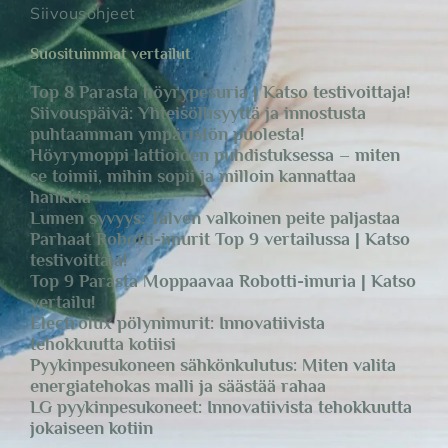
Siivousohjeet
Suosituimmat vertailut
Top 8 Parasta höyrypesuria | Katso testivoittaja!
Siivouspäivä: Yhteisöllisyyttä ja innostusta
puhtaamman ympäristön puolesta!
Höyrymoppi lattioiden puhdistuksessa – miten
se toimii, mihin sopii ja milloin kannattaa
hankkia
Lumen syvyys: Talven valkoinen peite paljastaa
Parhaat Robotti-imurit Top 9 vertailussa | Katso
testivoittaja!
Top 9 Parasta Moppaavaa Robotti-imuria | Katso
vertailu!
Electrolux pölynimurit: Innovatiivista
tehokkuutta kotiisi
Pyykinpesukoneen sähkönkulutus: Miten valita
energiatehokas malli ja säästää rahaa
LG pyykinpesukoneet: Innovatiivista tehokkuutta
jokaiseen kotiin