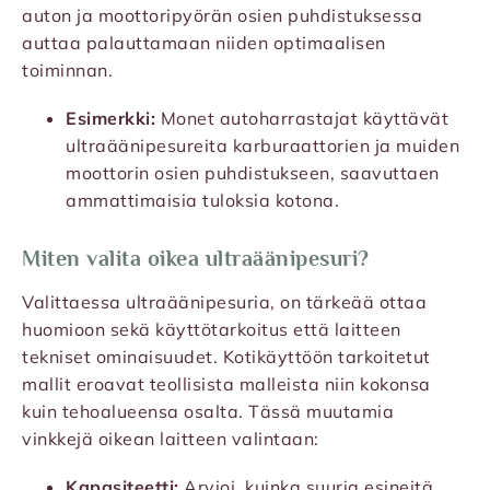
auton ja moottoripyörän osien puhdistuksessa
auttaa palauttamaan niiden optimaalisen
toiminnan.
Esimerkki:
Monet autoharrastajat käyttävät
ultraäänipesureita karburaattorien ja muiden
moottorin osien puhdistukseen, saavuttaen
ammattimaisia tuloksia kotona.
Miten valita oikea ultraäänipesuri?
Valittaessa ultraäänipesuria, on tärkeää ottaa
huomioon sekä käyttötarkoitus että laitteen
tekniset ominaisuudet. Kotikäyttöön tarkoitetut
mallit eroavat teollisista malleista niin kokonsa
kuin tehoalueensa osalta. Tässä muutamia
vinkkejä oikean laitteen valintaan:
Kapasiteetti:
Arvioi, kuinka suuria esineitä