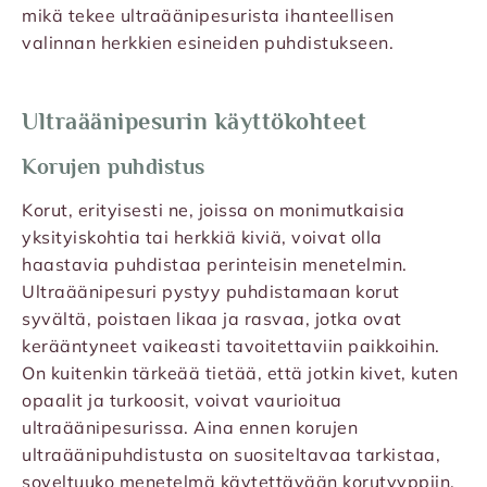
mikä tekee ultraäänipesurista ihanteellisen
valinnan herkkien esineiden puhdistukseen.
Ultraäänipesurin käyttökohteet
Korujen puhdistus
Korut, erityisesti ne, joissa on monimutkaisia
yksityiskohtia tai herkkiä kiviä, voivat olla
haastavia puhdistaa perinteisin menetelmin.
Ultraäänipesuri pystyy puhdistamaan korut
syvältä, poistaen likaa ja rasvaa, jotka ovat
kerääntyneet vaikeasti tavoitettaviin paikkoihin.
On kuitenkin tärkeää tietää, että jotkin kivet, kuten
opaalit ja turkoosit, voivat vaurioitua
ultraäänipesurissa. Aina ennen korujen
ultraäänipuhdistusta on suositeltavaa tarkistaa,
soveltuuko menetelmä käytettävään korutyyppiin.