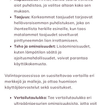
aiot puhdistaa, ja valitse altaan koko sen
mukaan.
Taajuus:
Korkeammat taajuudet tarjoavat
hellävaraisemman puhdistuksen, joka on
ihanteellista herkille esineille, kun taas
matalammat taajuudet soveltuvat
pinttyneemmän lian irrottamiseen.
Teho ja ominaisuudet:
Lisäominaisuudet,
kuten lämpötilan säätö ja
ajoitusmahdollisuudet, voivat parantaa
käyttökokemusta.
Valintaprosessissa on suositeltavaa vertailla eri
merkkejä ja malleja, ja ottaa huomioon
käyttäjäarvostelut sekä suositukset.
Vertailutaulukko:
Tee vertailutaulukko eri
ultraäänipesurien ominaisuuksista, jotta voit