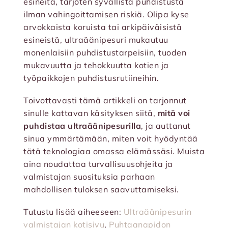
esineitä, tarjoten syvällistä puhdistusta
ilman vahingoittamisen riskiä. Olipa kyse
arvokkaista koruista tai arkipäiväisistä
esineistä, ultraäänipesuri mukautuu
monenlaisiin puhdistustarpeisiin, tuoden
mukavuutta ja tehokkuutta kotien ja
työpaikkojen puhdistusrutiineihin.
Toivottavasti tämä artikkeli on tarjonnut
sinulle kattavan käsityksen siitä,
mitä voi
puhdistaa ultraäänipesurilla
, ja auttanut
sinua ymmärtämään, miten voit hyödyntää
tätä teknologiaa omassa elämässäsi. Muista
aina noudattaa turvallisuusohjeita ja
valmistajan suosituksia parhaan
mahdollisen tuloksen saavuttamiseksi.
Tutustu lisää aiheeseen:
Ultraäänipesurin
valmistajan kotisivu
,
Puhtaanapidon