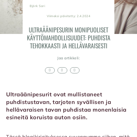
Björk Sari
Viimeksi päivitetty: 2.4.2024
ULTRAÄÄNIPESURIN MONIPUOLISET
KÄYTTÖMAHDOLLISUUDET: PUHDISTA
TEHOKKAASTI JA HELLÄVARAISESTI
Jaa artikkeli:
Ultraäänipesurit ovat mullistaneet
puhdistustavan, tarjoten syvällisen ja
hellävaraisen tavan puhdistaa monenlaisia
esineitä koruista auton osiin.
Tässä blogikirjoituksessa syvennymme siihen, mitä