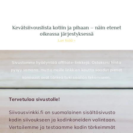
Kevätsiivouslista kotiin ja pihaan – näin etenet
oikeassa järjestyksessä
Lue lisää »
Sivustomme hyödyntää affiliate-linkkejä. Ostoksesi hinta
pysyy samana, mutta meille linkkien kautta saadut pienet
komissiot ovat tärkeä tuki sisällön tekemiseen.
Tervetuloa sivustolle!
Siivousvinkki.fi on suomalainen sisältösivusto
kodin siivoukseen ja kodinkoneiden valintaan.
Vertailemme ja testaamme kodin tärkeimmät