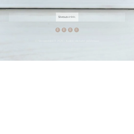
© Siivousvinkki.fi 2026 - Kaikki oikeudet pidätetään