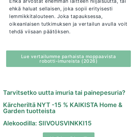
Ehkä arvostat enemmän laitteen hiljaisuutta, tai
ehkä haluat sellaisen, joka sopii erityisesti
lemmikkitalouteen. Joka tapauksessa,
oikeanlaisen tutkimuksen ja vertailun avulla voit
tehdä viisaan päätöksen.
Lue vertailumme parhaista moppaavista
robotti-imureista (2026)
Tarvitsetko uutta imuria tai painepesuria?
Kärcheriltä NYT -15 % KAIKISTA Home &
Garden tuotteista
Alekoodilla: SIIVOUSVINKKI15