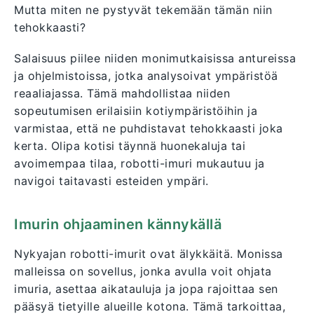
Mutta miten ne pystyvät tekemään tämän niin
tehokkaasti?
Salaisuus piilee niiden monimutkaisissa antureissa
ja ohjelmistoissa, jotka analysoivat ympäristöä
reaaliajassa. Tämä mahdollistaa niiden
sopeutumisen erilaisiin kotiympäristöihin ja
varmistaa, että ne puhdistavat tehokkaasti joka
kerta. Olipa kotisi täynnä huonekaluja tai
avoimempaa tilaa, robotti-imuri mukautuu ja
navigoi taitavasti esteiden ympäri.
Imurin ohjaaminen kännykällä
Nykyajan robotti-imurit ovat älykkäitä. Monissa
malleissa on sovellus, jonka avulla voit ohjata
imuria, asettaa aikatauluja ja jopa rajoittaa sen
pääsyä tietyille alueille kotona. Tämä tarkoittaa,