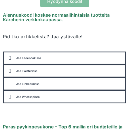
Hyödynnä koodi!
Alennuskoodi koskee normaalihintaisia tuotteita
Kärcherin verkkokaupassa.
Piditko artikkelista? Jaa ystävälle!
Jaa Facebookissa
Jaa Twitterissä
Jaa Linkedinissä
Jaa Whatsapissa
Paras pyykinpesukone – Top 6 mallia eri budjeteille ja