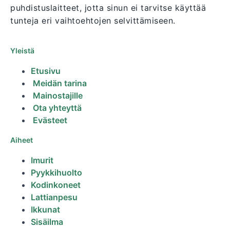
puhdistuslaitteet, jotta sinun ei tarvitse käyttää
tunteja eri vaihtoehtojen selvittämiseen.
Yleistä
Etusivu
Meidän tarina
Mainostajille
Ota yhteyttä
Evästeet
Aiheet
Imurit
Pyykkihuolto
Kodinkoneet
Lattianpesu
Ikkunat
Sisäilma