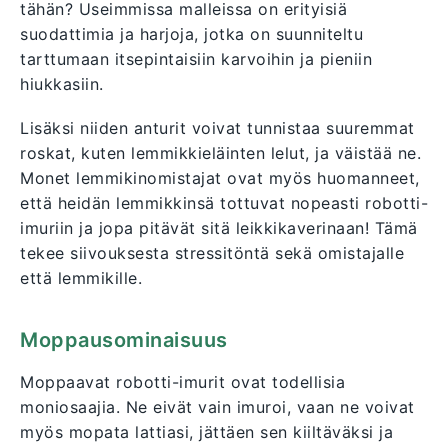
tähän? Useimmissa malleissa on erityisiä
suodattimia ja harjoja, jotka on suunniteltu
tarttumaan itsepintaisiin karvoihin ja pieniin
hiukkasiin.
Lisäksi niiden anturit voivat tunnistaa suuremmat
roskat, kuten lemmikkieläinten lelut, ja väistää ne.
Monet lemmikinomistajat ovat myös huomanneet,
että heidän lemmikkinsä tottuvat nopeasti robotti-
imuriin ja jopa pitävät sitä leikkikaverinaan! Tämä
tekee siivouksesta stressitöntä sekä omistajalle
että lemmikille.
Moppausominaisuus
Moppaavat robotti-imurit ovat todellisia
moniosaajia. Ne eivät vain imuroi, vaan ne voivat
myös mopata lattiasi, jättäen sen kiiltäväksi ja