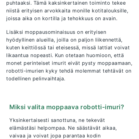
puhtaaksi. Tämä kaksinkertainen toiminto tekee
niistä erityisen arvokkaita monille kotitalouksille,
joissa aika on kortilla ja tehokkuus on avain.
Lisäksi moppausominaisuus on erityisen
hyödyllinen alueilla, joilla on paljon liikennettä,
kuten keittiössä tai eteisessä, missä lattiat voivat
likaantua nopeasti. Kun otetaan huomioon, että
monet perinteiset imurit eivät pysty moppaamaan,
robotti-imurien kyky tehdä molemmat tehtävät on
todellinen pelinvaihtaja.
Miksi valita moppaava robotti-imuri?
Yksinkertaisesti sanottuna, ne tekevät
elämästäsi helpompaa. Ne säästävät aikaa,
vaivaa ja voivat jopa parantaa kodin