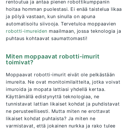
rentoutua ja antaa pienen robottikumppanin
hoitaa homman puolestasi. Ei enää taistelua likaa
ja pölyä vastaan, kun sinulla on apuna
automatisoitu siivooja. Tervetuloa moppaavien
robotti-imureiden
maailmaan, jossa teknologia ja
puhtaus kohtaavat saumattomasti!
Miten moppaavat robotti-imurit
toimivat?
Moppaavat robotti-imurit eivät ole pelkästään
imureita. Ne ovat monitoimilaitteita, jotka voivat
imuroida ja mopata lattiasi yhdellä kertaa.
Käyttämällä edistynyttä teknologiaa, ne
tunnistavat lattian likaiset kohdat ja puhdistavat
ne perusteellisesti. Mutta miten ne erottavat
likaiset kohdat puhtaista? Ja miten ne
varmistavat, että jokainen nurkka ja rako tulee