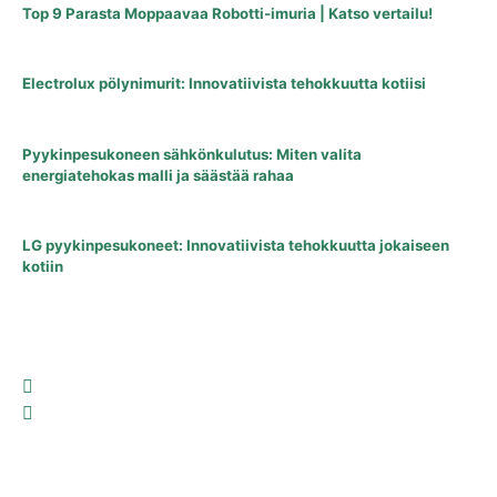
Top 9 Parasta Moppaavaa Robotti-imuria | Katso vertailu!
Electrolux pölynimurit: Innovatiivista tehokkuutta kotiisi
Pyykinpesukoneen sähkönkulutus: Miten valita
energiatehokas malli ja säästää rahaa
LG pyykinpesukoneet: Innovatiivista tehokkuutta jokaiseen
kotiin