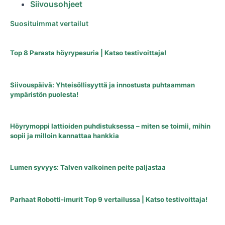
Siivousohjeet
Suosituimmat vertailut
Top 8 Parasta höyrypesuria | Katso testivoittaja!
Siivouspäivä: Yhteisöllisyyttä ja innostusta puhtaamman
ympäristön puolesta!
Höyrymoppi lattioiden puhdistuksessa – miten se toimii, mihin
sopii ja milloin kannattaa hankkia
Lumen syvyys: Talven valkoinen peite paljastaa
Parhaat Robotti-imurit Top 9 vertailussa | Katso testivoittaja!