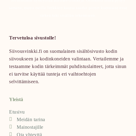
Sivustomme hyödyntää affiliate-linkkejä. Ostoksesi hinta pysyy
samana, mutta meille linkkien kautta saadut pienet komissiot ovat
tärkeä tuki sisällön tekemiseen.
Tervetuloa sivustolle!
Siivousvinkki.fi on suomalainen sisältösivusto kodin
siivoukseen ja kodinkoneiden valintaan. Vertailemme ja
testaamme kodin tärkeimmät puhdistuslaitteet, jotta sinun
ei tarvitse käyttää tunteja eri vaihtoehtojen
selvittämiseen.
Yleistä
Etusivu
Meidän tarina
Mainostajille
Ota yhteyttä