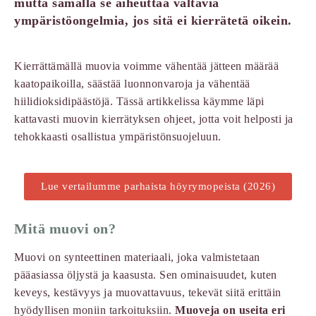
mutta samalla se aiheuttaa valtavia
ympäristöongelmia, jos sitä ei kierrätetä oikein.
Kierrättämällä muovia voimme vähentää jätteen määrää
kaatopaikoilla, säästää luonnonvaroja ja vähentää
hiilidioksidipäästöjä. Tässä artikkelissa käymme läpi
kattavasti muovin kierrätyksen ohjeet, jotta voit helposti ja
tehokkaasti osallistua ympäristönsuojeluun.
Lue vertailumme parhaista höyrymopeista (2026)
Mitä muovi on?
Muovi on synteettinen materiaali, joka valmistetaan
pääasiassa öljystä ja kaasusta. Sen ominaisuudet, kuten
keveys, kestävyys ja muovattavuus, tekevät siitä erittäin
hyödyllisen moniin tarkoituksiin.
Muoveja on useita eri