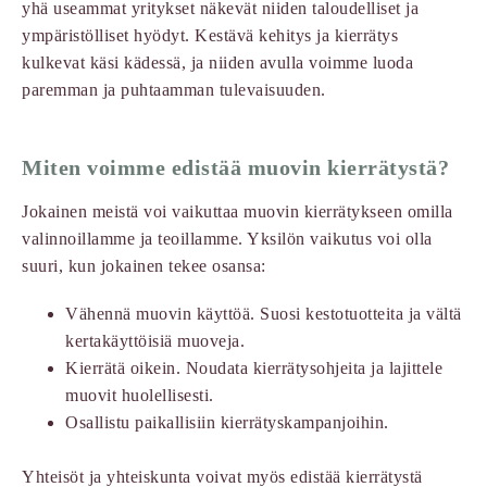
yhä useammat yritykset näkevät niiden taloudelliset ja
ympäristölliset hyödyt. Kestävä kehitys ja kierrätys
kulkevat käsi kädessä, ja niiden avulla voimme luoda
paremman ja puhtaamman tulevaisuuden.
Miten voimme edistää muovin kierrätystä?
Jokainen meistä voi vaikuttaa muovin kierrätykseen omilla
valinnoillamme ja teoillamme. Yksilön vaikutus voi olla
suuri, kun jokainen tekee osansa:
Vähennä muovin käyttöä. Suosi kestotuotteita ja vältä
kertakäyttöisiä muoveja.
Kierrätä oikein. Noudata kierrätysohjeita ja lajittele
muovit huolellisesti.
Osallistu paikallisiin kierrätyskampanjoihin.
Yhteisöt ja yhteiskunta voivat myös edistää kierrätystä