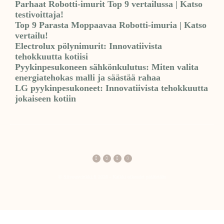
Parhaat Robotti-imurit Top 9 vertailussa | Katso
testivoittaja!
Top 9 Parasta Moppaavaa Robotti-imuria | Katso
vertailu!
Electrolux pölynimurit: Innovatiivista
tehokkuutta kotiisi
Pyykinpesukoneen sähkönkulutus: Miten valita
energiatehokas malli ja säästää rahaa
LG pyykinpesukoneet: Innovatiivista tehokkuutta
jokaiseen kotiin
© Siivousvinkki.fi 2026 - Kaikki oikeudet pidätetään