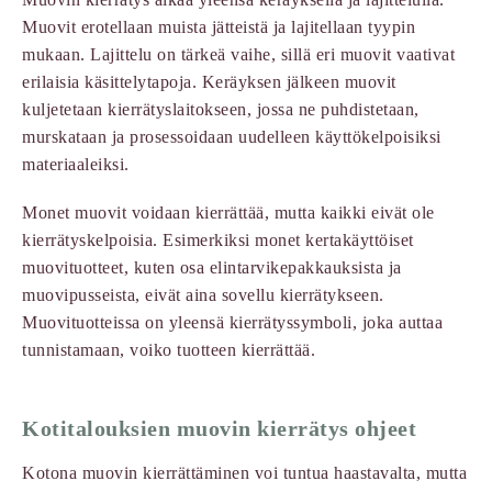
Muovit erotellaan muista jätteistä ja lajitellaan tyypin
mukaan. Lajittelu on tärkeä vaihe, sillä eri muovit vaativat
erilaisia käsittelytapoja. Keräyksen jälkeen muovit
kuljetetaan kierrätyslaitokseen, jossa ne puhdistetaan,
murskataan ja prosessoidaan uudelleen käyttökelpoisiksi
materiaaleiksi.
Monet muovit voidaan kierrättää, mutta kaikki eivät ole
kierrätyskelpoisia. Esimerkiksi monet kertakäyttöiset
muovituotteet, kuten osa elintarvikepakkauksista ja
muovipusseista, eivät aina sovellu kierrätykseen.
Muovituotteissa on yleensä kierrätyssymboli, joka auttaa
tunnistamaan, voiko tuotteen kierrättää.
Kotitalouksien muovin kierrätys ohjeet
Kotona muovin kierrättäminen voi tuntua haastavalta, mutta