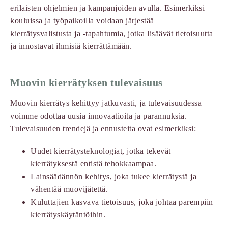
erilaisten ohjelmien ja kampanjoiden avulla. Esimerkiksi
kouluissa ja työpaikoilla voidaan järjestää
kierrätysvalistusta ja -tapahtumia, jotka lisäävät tietoisuutta
ja innostavat ihmisiä kierrättämään.
Muovin kierrätyksen tulevaisuus
Muovin kierrätys kehittyy jatkuvasti, ja tulevaisuudessa
voimme odottaa uusia innovaatioita ja parannuksia.
Tulevaisuuden trendejä ja ennusteita ovat esimerkiksi:
Uudet kierrätysteknologiat, jotka tekevät
kierrätyksestä entistä tehokkaampaa.
Lainsäädännön kehitys, joka tukee kierrätystä ja
vähentää muovijätettä.
Kuluttajien kasvava tietoisuus, joka johtaa parempiin
kierrätyskäytäntöihin.