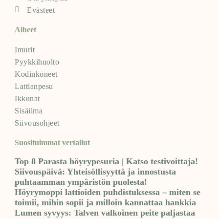
Evästeet
Aiheet
Imurit
Pyykkihuolto
Kodinkoneet
Lattianpesu
Ikkunat
Sisäilma
Siivousohjeet
Suosituimmat vertailut
Top 8 Parasta höyrypesuria | Katso testivoittaja!
Siivouspäivä: Yhteisöllisyyttä ja innostusta
puhtaamman ympäristön puolesta!
Höyrymoppi lattioiden puhdistuksessa – miten se
toimii, mihin sopii ja milloin kannattaa hankkia
Lumen syvyys: Talven valkoinen peite paljastaa