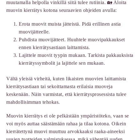
muutamalla helpolla vinkillä siitä tulee rutiinia. 🏡 Aloita
muovin kierrätys kotona seuraavien ohjeiden avulla:
Erota muovit muista jätteistä. Pidä erillinen astia
muovijätteelle.
Puhdista muovijätteet. Huuhtele muovipakkaukset
ennen kierrätysastiaan laittamista.
Lajittele muovit tyypin mukaan. Tarkista pakkauksista
kierrätyssymbolit ja lajittele sen mukaan.
Vältä yleisiä virheitä, kuten likaisten muovien laittamista
kierrätysastiaan tai sekoittamasta erilaisia muoveja
keskenään. Näin varmistat, että kierrätysprosessista tulee
mahdollisimman tehokas.
Muovin kierrätys ei ole pelkästään ympäristöteko, vaan se
voi myös auttaa säästämään rahaa ja tilaa kotona. Oikein
kierrätettynä muovi muuttuu arvokkaaksi raaka-aineeksi
uusien tuotteiden valmistuksessa, mikä vähentää uuden