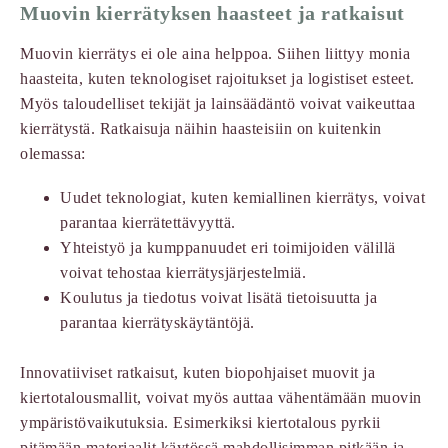
Muovin kierrätyksen haasteet ja ratkaisut
Muovin kierrätys ei ole aina helppoa. Siihen liittyy monia
haasteita, kuten teknologiset rajoitukset ja logistiset esteet.
Myös taloudelliset tekijät ja lainsäädäntö voivat vaikeuttaa
kierrätystä. Ratkaisuja näihin haasteisiin on kuitenkin
olemassa:
Uudet teknologiat, kuten kemiallinen kierrätys, voivat
parantaa kierrätettävyyttä.
Yhteistyö ja kumppanuudet eri toimijoiden välillä
voivat tehostaa kierrätysjärjestelmiä.
Koulutus ja tiedotus voivat lisätä tietoisuutta ja
parantaa kierrätyskäytäntöjä.
Innovatiiviset ratkaisut, kuten biopohjaiset muovit ja
kiertotalousmallit, voivat myös auttaa vähentämään muovin
ympäristövaikutuksia. Esimerkiksi kiertotalous pyrkii
pitämään materiaalit käytössä mahdollisimman pitkään ja