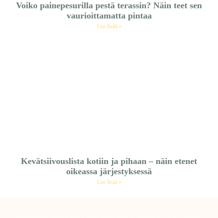
Voiko painepesurilla pestä terassin? Näin teet sen
vaurioittamatta pintaa
Lue lisää »
Kevätsiivouslista kotiin ja pihaan – näin etenet
oikeassa järjestyksessä
Lue lisää »