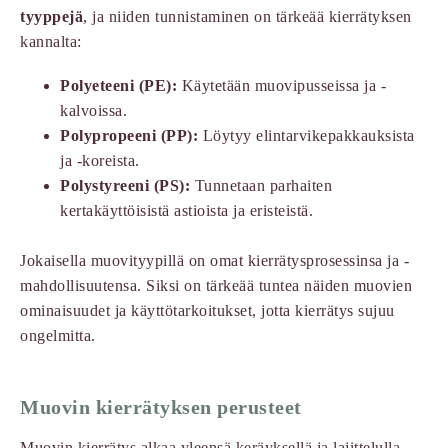
tyyppejä
, ja niiden tunnistaminen on tärkeää kierrätyksen
kannalta:
Polyeteeni (PE):
Käytetään muovipusseissa ja -
kalvoissa.
Polypropeeni (PP):
Löytyy elintarvikepakkauksista
ja -koreista.
Polystyreeni (PS):
Tunnetaan parhaiten
kertakäyttöisistä astioista ja eristeistä.
Jokaisella muovityypillä on omat kierrätysprosessinsa ja -
mahdollisuutensa. Siksi on tärkeää tuntea näiden muovien
ominaisuudet ja käyttötarkoitukset, jotta kierrätys sujuu
ongelmitta.
Muovin kierrätyksen perusteet
Muovin kierrätys alkaa yleensä keräyksellä ja lajittelulla.