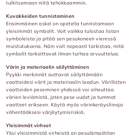
tulkitsemaan niitä tehokkaammin.
Kuvakkeiden tunnistaminen
Ensimmäinen askel on opetella tunnistamaan
yleisimmät symbolit. Voit vaikka tulostaa listan
symboleista ja pitää sen pesukoneen vieressä
muistutuksena. Näin voit nopeasti tarkistaa, mitä
symbolit tarkoittavat ilman turhaa arvuuttelua.
Värin ja materiaalin säilyttäminen
Pyykki merkinnät auttavat säilyttämään
vaatteidesi värit ja materiaalin laadun. Värillisten
vaatteiden peseminen yhdessä voi aiheuttaa
värien leviämistä, joten pese uudet ja tummat
vaatteet erikseen. Käytä myös värinkeräysliinoja
vähentääksesi värjäytymisriskiä.
Yleisimmät virheet
Yksi yleisimmistä virheistä on pesulämpötilan