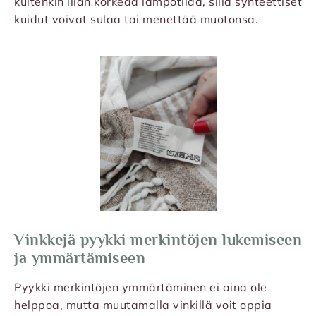
kuitenkin liian korkeaa lämpötilaa, sillä synteettiset
kuidut voivat sulaa tai menettää muotonsa.
Vinkkejä pyykki merkintöjen lukemiseen
ja ymmärtämiseen
Pyykki merkintöjen ymmärtäminen ei aina ole
helppoa, mutta muutamalla vinkillä voit oppia