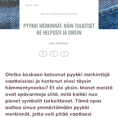
Björk Sari
Viimeksi päivitetty: 6.6.2024
PYYKKI MERKINNÄT: NÄIN TULKITSET
NE HELPOSTI JA OIKEIN
Jaa artikkeli:
Oletko koskaan katsonut pyykki merkintöjä
vaatteissasi ja tuntenut olosi täysin
hämmentyneeksi? Et ole yksin. Monet meistä
ovat epävarmoja siitä, mitä kaikki nuo
pienet symbolit tarkoittavat. Tämä opas
auttaa sinua ymmärtämään pyykki
merkinnät, jotta voit pitää vaatteesi