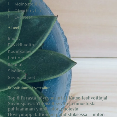
Mainostajille
Ota yhteyttä
Evästeet
Aiheet
Imurit
Pyykkihuolto
Kodinkoneet
Lattianpesu
Ikkunat
Sisäilma
Siivousohjeet
Suosituimmat vertailut
Top 8 Parasta höyrypesuria | Katso testivoittaja!
Siivouspäivä: Yhteisöllisyyttä ja innostusta
puhtaamman ympäristön puolesta!
Höyrymoppi lattioiden puhdistuksessa – miten