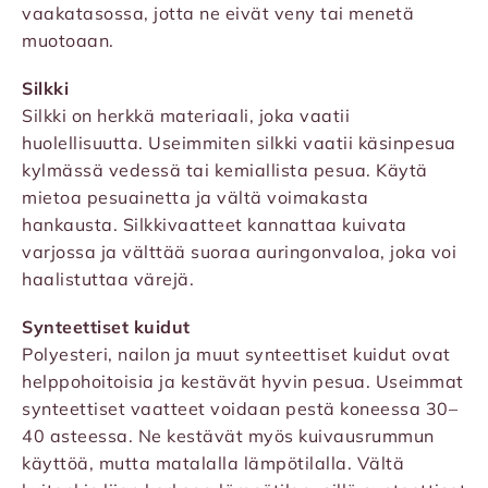
vaakatasossa, jotta ne eivät veny tai menetä
muotoaan.
Silkki
Silkki on herkkä materiaali, joka vaatii
huolellisuutta. Useimmiten silkki vaatii käsinpesua
kylmässä vedessä tai kemiallista pesua. Käytä
mietoa pesuainetta ja vältä voimakasta
hankausta. Silkkivaatteet kannattaa kuivata
varjossa ja välttää suoraa auringonvaloa, joka voi
haalistuttaa värejä.
Synteettiset kuidut
Polyesteri, nailon ja muut synteettiset kuidut ovat
helppohoitoisia ja kestävät hyvin pesua. Useimmat
synteettiset vaatteet voidaan pestä koneessa 30–
40 asteessa. Ne kestävät myös kuivausrummun
käyttöä, mutta matalalla lämpötilalla. Vältä