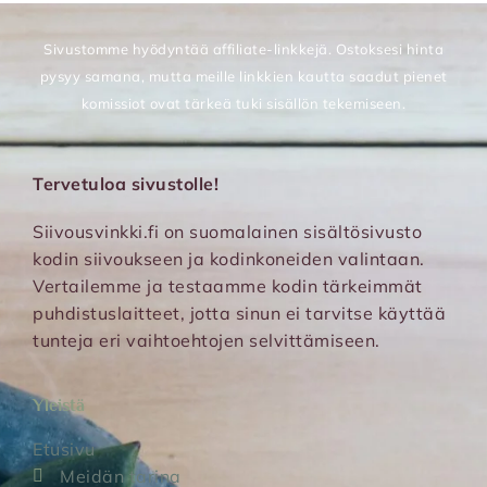
Sivustomme hyödyntää affiliate-linkkejä. Ostoksesi hinta
pysyy samana, mutta meille linkkien kautta saadut pienet
komissiot ovat tärkeä tuki sisällön tekemiseen.
Tervetuloa sivustolle!
Siivousvinkki.fi on suomalainen sisältösivusto
kodin siivoukseen ja kodinkoneiden valintaan.
Vertailemme ja testaamme kodin tärkeimmät
puhdistuslaitteet, jotta sinun ei tarvitse käyttää
tunteja eri vaihtoehtojen selvittämiseen.
Yleistä
Etusivu
Meidän tarina