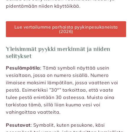
pidentämään niiden käyttöikää.
Lue vertailumme parhaista pyykinpesukoneista
(2026)
Yleisimmät pyykki merkinnät ja niiden
selitykset
Pesulämpötila
: Tämä symboli näyttää usein
vesialtaan, jossa on numero sisällä. Numero
ilmaisee maksimi lämpötilan, jossa vaatteen voi
pestä. Esimerkiksi ”30°” tarkoittaa, että vaate
tulee pestä enintään 30 asteessa. Muista aina
tarkistaa tämä, sillä liian kuuma vesi voi
vahingoittaa vaatteita.
Pesutavat
: Symbolit, kuten pesukone, käsi