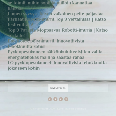
se toimii, mihin sopii ja milloin kannattaa
hankkia
Lumen syvyys: Talven valkoinen peite paljastaa
Parhaat Robotti-imurit Top 9 vertailussa | Katso
testivoittaja!
Top 9 Parasta Moppaavaa Robotti-imuria | Katso
vertailu!
Electrolux pölynimurit: Innovatiivista
tehokkuutta kotiisi
Pyykinpesukoneen sähkönkulutus: Miten valita
energiatehokas malli ja säästää rahaa
LG pyykinpesukoneet: Innovatiivista tehokkuutta
jokaiseen kotiin
© Siivousvinkki.fi 2026 - Kaikki oikeudet pidätetään