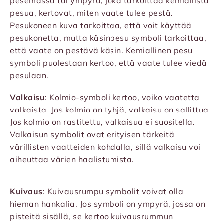
pesemässä tai ympyrä, joka tarkoittaa kemiallista
pesua, kertovat, miten vaate tulee pestä.
Pesukoneen kuva tarkoittaa, että voit käyttää
pesukonetta, mutta käsinpesu symboli tarkoittaa,
että vaate on pestävä käsin. Kemiallinen pesu
symboli puolestaan kertoo, että vaate tulee viedä
pesulaan.
Valkaisu
: Kolmio-symboli kertoo, voiko vaatetta
valkaista. Jos kolmio on tyhjä, valkaisu on sallittua.
Jos kolmio on rastitettu, valkaisua ei suositella.
Valkaisun symbolit ovat erityisen tärkeitä
värillisten vaatteiden kohdalla, sillä valkaisu voi
aiheuttaa värien haalistumista.
Kuivaus
: Kuivausrumpu symbolit voivat olla
hieman hankalia. Jos symboli on ympyrä, jossa on
pisteitä sisällä, se kertoo kuivausrummun