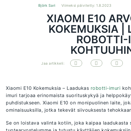
Björk Sari
Viimeksi päivitetty: 1.8.2023
XIAOMI E10 AR
KOKEMUKSIA |
ROBOTTI-
KOHTUUHI
Jaa artikkeli:
Xiaomi E10 Kokemuksia – Laadukas
robotti-imuri
koht
imuri tarjoaa erinomaista suorituskykyä ja helppokäyt
puhdistukseen. Xiaomi E10 on monipuolinen laite, joka 
ominaisuuksilla, jotka tekevät siivouksesta tehokka
Se on loistava valinta kotiin, joka kaipaa laadukasta
tuotearvostelumme ja tutustu käyttäjien kokemuksiin 