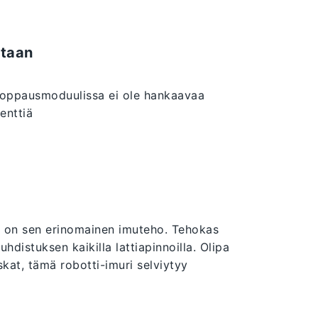
taan
pausmoduulissa ei ole hankaavaa
enttiä
 on sen erinomainen imuteho. Tehokas
distuksen kaikilla lattiapinnoilla. Olipa
kat, tämä robotti-imuri selviytyy