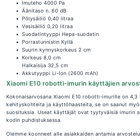
Imuteho 4000 Pa
Äänitaso n. 60 dB
Pölysäiliö 0,40 litraa
Vesisäiliö 0,20 litraa
Suodatintyyppi Hepa-suodatin
Porrastunnistin Kyllä
Suurin kynnyskorkeus 2 cm
Korkeus 8,0 cm
Halkaisija 32,5 cm
Akkutyyppi Li-Ion (2600 mAh)
Xiaomi E10 robotti-imurin käyttäjien arvos
Kokonaisarvosana Xiaomi E10 robotti-imurille on 4,3 t
kehityskohteita ja käyttöhaasteita, se on saanut myös 
suosituksia. Useat käyttäjät ovat tyytyväisiä imurin
kodin puhdistuksessa.
Olemme koonneet alle asiakkaiden antamia arvostelu