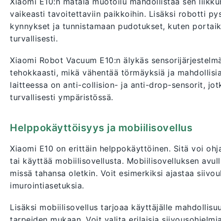
Xiaomi E10:n matala muotoilu mahdollistaa sen liikku
vaikeasti tavoitettaviin paikkoihin. Lisäksi robotti p
kynnykset ja tunnistamaan pudotukset, kuten portaikot
turvallisesti.
Xiaomi Robot Vacuum E10:n älykäs sensorijärjestelmä 
tehokkaasti, mikä vähentää törmäyksiä ja mahdollisia
laitteessa on anti-collision- ja anti-drop-sensorit, jo
turvallisesti ympäristössä.
Helppokäyttöisyys ja mobiilisovellus
Xiaomi E10 on erittäin helppokäyttöinen. Sitä voi ohj
tai käyttää mobiilisovellusta. Mobiilisovelluksen avull
missä tahansa oletkin. Voit esimerkiksi ajastaa siivouk
imurointiasetuksia.
Lisäksi mobiilisovellus tarjoaa käyttäjälle mahdolli
tarpeiden mukaan. Voit valita erilaisia siivousohjelmi