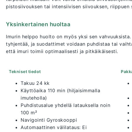
pistosiivouksen tai intensiivisen siivouksen, riippuen 
Yksinkertainen huoltaa
Imurin helppo huolto on myös yksi sen vahvuuksista. P
tyhjentää, ja suodattimet voidaan puhdistaa tai vaih
että imuri toimii optimaalisesti ja pitkäikäisesti.
Tekniset tiedot
Pakk
Takuu 24 kk
Käyttöaika 110 min (hiljaisimmalla
imuteholla)
Puhdistusalue yhdellä latauksella noin
100 m²
Navigointi Gyroskooppi
Automaattinen välilataus: Ei