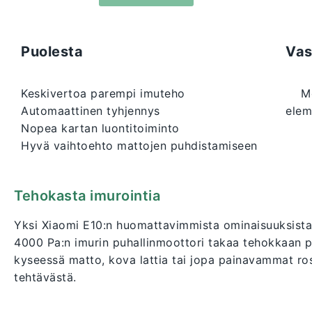
Puolesta
Vas
Keskivertoa parempi imuteho
Mop
Automaattinen tyhjennys
elem
Nopea kartan luontitoiminto
Hyvä vaihtoehto mattojen puhdistamiseen
Tehokasta imurointia
Yksi Xiaomi E10:n huomattavimmista ominaisuuksista
4000 Pa:n imurin puhallinmoottori takaa tehokkaan puh
kyseessä matto, kova lattia tai jopa painavammat ros
tehtävästä.