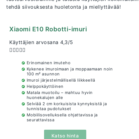
tehdä siivouksesta huoletonta ja miellyttävää!
Xiaomi E10 Robotti-imuri
Käyttäjien arvosana 4,3/5





Erinomainen imuteho
Kykenee imuroimaan ja moppaamaan noin
100 m² asunnon
Imuroi järjestelmällisellä liikkeellä
Helppokäyttöinen
Matala muotoilu – mahtuu hyvin
huonekalujen alle
Selviää 2 cm korkuisista kynnyksistä ja
tunnistaa pudotukset
Mobiilisovelluksella ohjattavissa ja
seurattavissa
Katso hinta