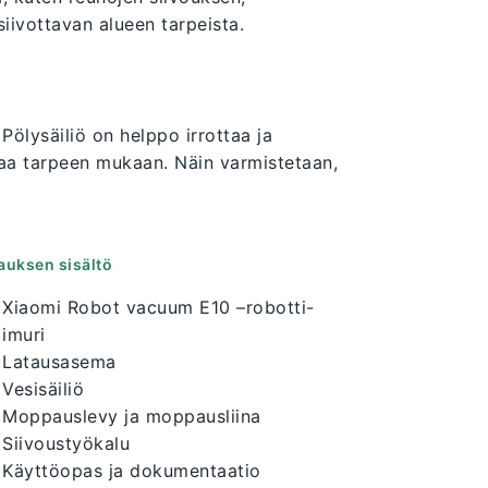
siivottavan alueen tarpeista.
ölysäiliö on helppo irrottaa ja
taa tarpeen mukaan. Näin varmistetaan,
auksen sisältö
Xiaomi Robot vacuum E10 –robotti-
imuri
Latausasema
Vesisäiliö
Moppauslevy ja moppausliina
Siivoustyökalu
Käyttöopas ja dokumentaatio