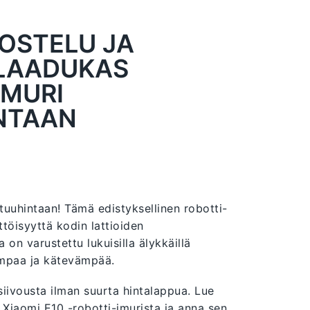
VOSTELU JA
 LAADUKAS
IMURI
NTAAN
uuhintaan! Tämä edistyksellinen robotti-
töisyyttä kodin lattioiden
on varustettu lukuisilla älykkäillä
ampaa ja kätevämpää.
 siivousta ilman suurta hintalappua. Lue
Xiaomi E10 -robotti-imurista ja anna sen