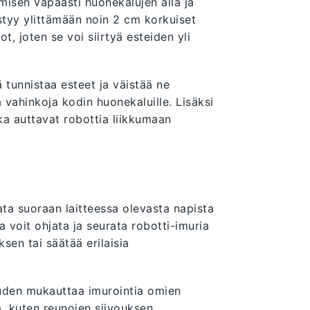
misen vapaasti huonekalujen alla ja
ystyy ylittämään noin 2 cm korkuiset
, joten se voi siirtyä esteiden yli
tunnistaa esteet ja väistää ne
 vahinkoja kodin huonekaluille. Lisäksi
tka auttavat robottia liikkumaan
ata suoraan laitteessa olevasta napista
a voit ohjata ja seurata robotti-imuria
sen tai säätää erilaisia
suuden mukauttaa imurointia omien
a, kuten reunojen siivouksen,