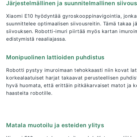
Järjestelmällinen ja suunnitelmallinen siivous
Xiaomi E10 hyödyntää gyroskooppinavigointia, jonka 
suunnittelee optimaalisen siivousreitin. Tämä takaa jä
siivouksen. Robotti-imuri piirtää myös kartan imuroi
edistymistä reaaliajassa.
Monipuolinen lattioiden puhdistus
Robotti pystyy imuroimaan tehokkaasti niin kovat lat
korkealaatuiset harjat takaavat perusteellisen puhdist
hyvä huomata, että erittäin pitkäkarvaiset matot ja 
haasteita robotille.
Matala muotoilu ja esteiden ylitys