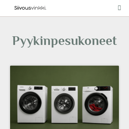
Ulkotilo
Pyykinpesukoneet