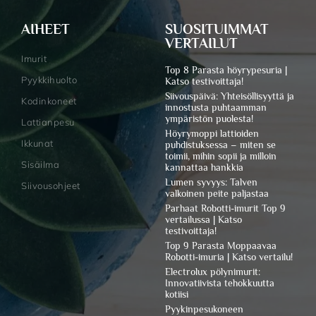
AIHEET
SUOSITUIMMAT
VERTAILUT
Imurit
Top 8 Parasta höyrypesuria |
Pyykkihuolto
Katso testivoittaja!
Siivouspäivä: Yhteisöllisyyttä ja
Kodinkoneet
innostusta puhtaamman
ympäristön puolesta!
Lattianpesu
Höyrymoppi lattioiden
Ikkunat
puhdistuksessa – miten se
toimii, mihin sopii ja milloin
Sisäilma
kannattaa hankkia
Lumen syvyys: Talven
Siivousohjeet
valkoinen peite paljastaa
Parhaat Robotti-imurit Top 9
vertailussa | Katso
testivoittaja!
Top 9 Parasta Moppaavaa
Robotti-imuria | Katso vertailu!
Electrolux pölynimurit:
Innovatiivista tehokkuutta
kotiisi
Pyykinpesukoneen