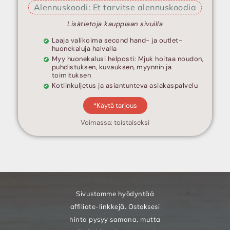
Alennuskoodi: Et tarvitse alennuskoodia
Lisätietoja kauppiaan sivuilla
Laaja valikoima second hand- ja outlet-
huonekaluja halvalla
Myy huonekalusi helposti: Mjuk hoitaa noudon,
puhdistuksen, kuvauksen, myynnin ja
toimituksen
Kotiinkuljetus ja asiantunteva asiakaspalvelu
*Käytä tarjous
Voimassa: toistaiseksi
Sivustomme hyödyntää
affiliate-linkkejä. Ostoksesi
hinta pysyy samana, mutta