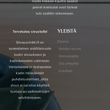
meille linkkien kautta saadut
pienet komissiot ovat tärkeä
tuki sisällön tekemiseen.
YLEISTÄ
Tervetuloa sivustolle!
Etusivu
Siivousvinkki.fi on
suomalainen sisältösivusto
Meidän tarina
kodin siivoukseen ja
Mainostajille
kodinkoneiden valintaan.
Ota yhteyttä
Vertailemme ja testaamme
Evästeet
kodin tärkeimmät
puhdistuslaitteet, jotta
sinun ei tarvitse käyttää
tunteja eri vaihtoehtojen
selvittämiseen.