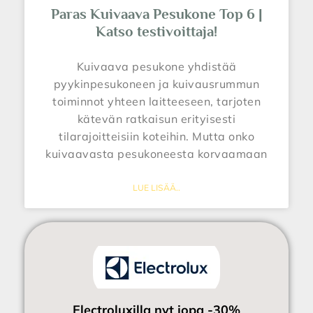
Paras Kuivaava Pesukone Top 6 |
Katso testivoittaja!
Kuivaava pesukone yhdistää
pyykinpesukoneen ja kuivausrummun
toiminnot yhteen laitteeseen, tarjoten
kätevän ratkaisun erityisesti
tilarajoitteisiin koteihin. Mutta onko
kuivaavasta pesukoneesta korvaamaan
LUE LISÄÄ..
Electroluxilla nyt jopa -30%