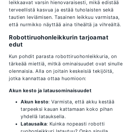
leikkaavat varsin hienovaraisesti, mikä edistää
terveellistä kasvua ja estää tuholaisten sekä
tautien leviämisen. Tasainen leikkuu varmistaa,
että nurmikko näyttää aina tiheältä ja vihreältä.
Robottiruohonleikkurin tarjoamat
edut
Kun pohdit parasta robottiruohonleikkuria, on
tärkeää miettiä, mitkä ominaisuudet ovat sinulle
olennaisia. Alla on joitain keskeisiä tekijöitä,
jotka kannattaa ottaa huomioon:
Akun kesto ja latausominaisuudet
Akun kesto
: Varmista, että akku kestää
tarpeeksi kauan kattamaan koko pihan
yhdellä latauksella.
Latausaika
: Kuinka nopeasti robotti
ruohonleikkuri latautuu? Onko sinulla