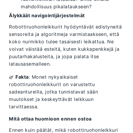
mahdollisuus pikalataukseen?
Älykkäät navigointijärjestelmät
Robottiruohonleikkurit hyödyntävät edistyneitä
sensoreita ja algoritmeja varmistaakseen, että
koko nurmikko tulee tasaisesti leikattua. Ne
voivat väistää esteitä, kuten kukkapenkkejä ja
puutarhakalusteita, ja jopa palata itse
latausasemalleen.
🌿
Fakta
: Monet nykyaikaiset
robottiruohonleikkurit on varustettu
sadeantureilla, jotka tunnistavat sään
muutokset ja keskeyttävät leikkuun
tarvittaessa.
Mitä ottaa huomioon ennen ostoa
Ennen kuin päätät, mikä robottiruohonleikkuri