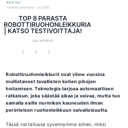
Björk Sari
Viimeksi päivitetty: 1.4.2026
TOP 8 PARASTA
ROBOTTIRUOHONLEIKKURIA
| KATSO TESTIVOITTAJA!
Jaa artikkeli:
Robottiruohonleikkurit ovat viime vuosina
mullistaneet tavallisten kotien pihojen
hoitamisen. Teknologia tarjoaa automaattisen
ratkaisun, joka säästää aikaa ja vaivaa, mutta tuo
samalla esille nurmikon kauneuden ilman
perinteisen ruohonleikkuun vaivalloisuutta.
Tässä vertailussa syvennymme siihen, miksi