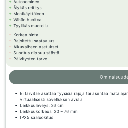
+
Autonominen
+
Älykäs reititys
+
Monikäyttöinen
+
Vähän huoltoa
+
Tyylikäs muotoilu
−
Korkea hinta
−
Rajoitettu saatavuus
−
Alkuvaiheen asetukset
−
Suoritus riippuu säästä
−
Päivitysten tarve
Ominaisuud
Ei tarvitse asettaa fyysisiä rajoja tai asentaa matalajä
virtuaalisesti sovelluksen avulla
Leikkuuleveys: 26 cm
Leikkuukorkeus: 20 – 76 mm
IPX5 sääluokitus