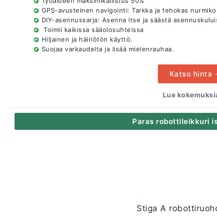
Työalueen maksimikallistus 50%
GPS-avusteinen navigointi: Tarkka ja tehokas nurmiko
DIY-asennussarja: Asenna itse ja säästä asennuskului
Toimii kaikissa sääolosuhteissa
Hiljainen ja häiriötön käyttö.
Suojaa varkaudelta ja lisää mielenrauhaa.
Katso hinta
Lue kokemuksia
Paras robottileikkuri is
Stiga A robottiruoh