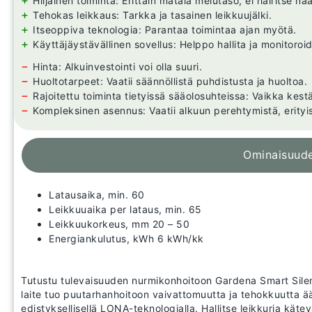
+
Hiljainen toiminta: Erittäin matala melutaso, ei häiritse na
+
Tehokas leikkaus: Tarkka ja tasainen leikkuujälki.
+
Itseoppiva teknologia: Parantaa toimintaa ajan myötä.
+
Käyttäjäystävällinen sovellus: Helppo hallita ja monitoroi
−
Hinta: Alkuinvestointi voi olla suuri.
−
Huoltotarpeet: Vaatii säännöllistä puhdistusta ja huoltoa.
−
Rajoitettu toiminta tietyissä sääolosuhteissa: Vaikka kest
−
Kompleksinen asennus: Vaatii alkuun perehtymistä, erityi
Ominaisuud
Latausaika, min. 60
Leikkuuaika per lataus, min. 65
Leikkuukorkeus, mm 20 – 50
Energiankulutus, kWh 6 kWh/kk
Tutustu tulevaisuuden nurmikonhoitoon Gardena Smart Sileno
laite tuo puutarhanhoitoon vaivattomuutta ja tehokkuutta äär
edistyksellisellä LONA-teknologialla. Hallitse leikkuria käte