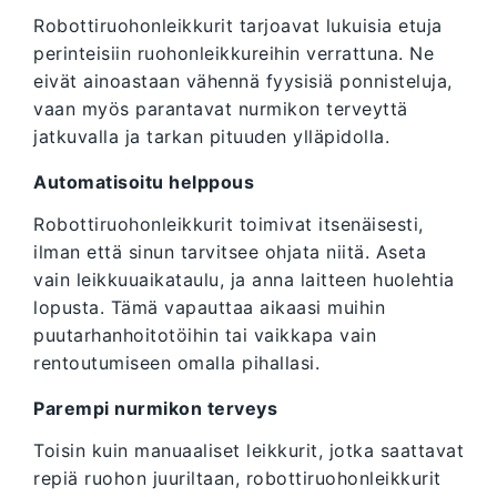
Robottiruohonleikkurit tarjoavat lukuisia etuja
perinteisiin ruohonleikkureihin verrattuna. Ne
eivät ainoastaan vähennä fyysisiä ponnisteluja,
vaan myös parantavat nurmikon terveyttä
jatkuvalla ja tarkan pituuden ylläpidolla.
Automatisoitu helppous
Robottiruohonleikkurit toimivat itsenäisesti,
ilman että sinun tarvitsee ohjata niitä. Aseta
vain leikkuuaikataulu, ja anna laitteen huolehtia
lopusta. Tämä vapauttaa aikaasi muihin
puutarhanhoitotöihin tai vaikkapa vain
rentoutumiseen omalla pihallasi.
Parempi nurmikon terveys
Toisin kuin manuaaliset leikkurit, jotka saattavat
repiä ruohon juuriltaan, robottiruohonleikkurit