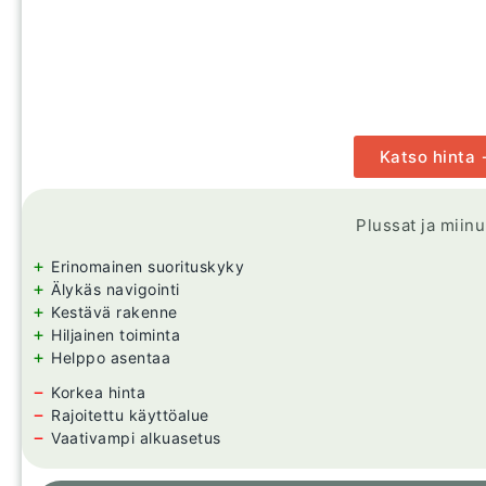
Katso hinta
Plussat ja miin
+
Erinomainen suorituskyky
+
Älykäs navigointi
+
Kestävä rakenne
+
Hiljainen toiminta
+
Helppo asentaa
−
Korkea hinta
−
Rajoitettu käyttöalue
−
Vaativampi alkuasetus