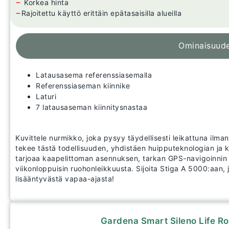
−
Korkea hinta
−
Rajoitettu käyttö erittäin epätasaisilla alueilla
Ominaisuud
Latausasema referenssiasemalla
Referenssiaseman kiinnike
Laturi
7 latausaseman kiinnitysnastaa
Kuvittele nurmikko, joka pysyy täydellisesti leikattuna ilma
tekee tästä todellisuuden, yhdistäen huipputeknologian ja k
tarjoaa kaapelittoman asennuksen, tarkan GPS-navigoinnin 
viikonloppuisin ruohonleikkuusta. Sijoita Stiga A 5000:aan,
lisääntyvästä vapaa-ajasta!
Gardena Smart Sileno Life Ro