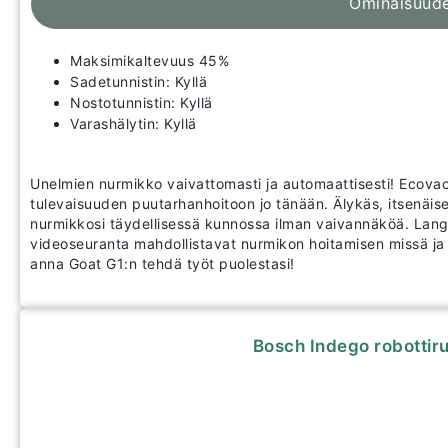
Ominaisuud
Maksimikaltevuus 45%
Sadetunnistin: Kyllä
Nostotunnistin: Kyllä
Varashälytin: Kyllä
Unelmien nurmikko vaivattomasti ja automaattisesti! Ecovac
tulevaisuuden puutarhanhoitoon jo tänään. Älykäs, itsenäisest
nurmikkosi täydellisessä kunnossa ilman vaivannäköä. Langa
videoseuranta mahdollistavat nurmikon hoitamisen missä ja 
anna Goat G1:n tehdä työt puolestasi!
Bosch Indego robottiru