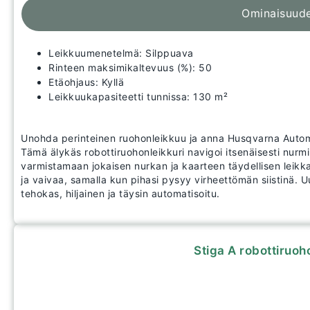
Ominaisuud
Leikkuumenetelmä: Silppuava
Rinteen maksimikaltevuus (%): 50
Etäohjaus: Kyllä
Leikkuukapasiteetti tunnissa: 130 m²
Unohda perinteinen ruohonleikkuu ja anna Husqvarna Auto
Tämä älykäs robottiruohonleikkuri navigoi itsenäisesti nurm
varmistamaan jokaisen nurkan ja kaarteen täydellisen leikk
ja vaivaa, samalla kun pihasi pysyy virheettömän siistinä. 
tehokas, hiljainen ja täysin automatisoitu.
Stiga A robottiruoh