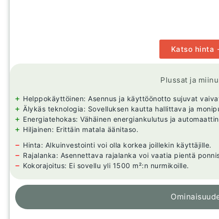
Katso hinta
Plussat ja miin
+
Helppokäyttöinen: Asennus ja käyttöönotto sujuvat vaiva
+
Älykäs teknologia: Sovelluksen kautta hallittava ja monipu
+
Energiatehokas: Vähäinen energiankulutus ja automaattin
+
Hiljainen: Erittäin matala äänitaso.
−
Hinta: Alkuinvestointi voi olla korkea joillekin käyttäjille.
−
Rajalanka: Asennettava rajalanka voi vaatia pientä ponnis
−
Kokorajoitus: Ei sovellu yli 1500 m²:n nurmikoille.
Ominaisuud