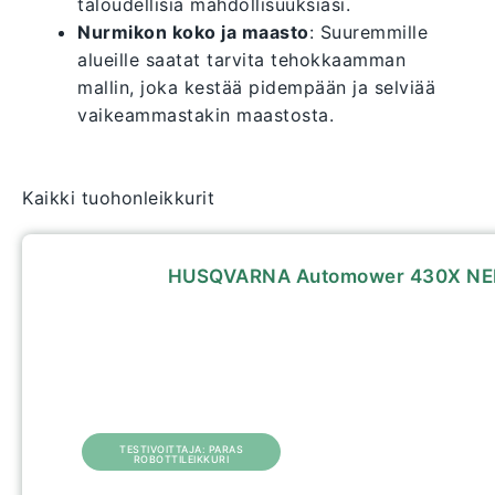
taloudellisia mahdollisuuksiasi.
Nurmikon koko ja maasto
: Suuremmille
alueille saatat tarvita tehokkaamman
mallin, joka kestää pidempään ja selviää
vaikeammastakin maastosta.
Kaikki tuohonleikkurit
HUSQVARNA Automower 430X NERA 
TESTIVOITTAJA: PARAS
ROBOTTILEIKKURI