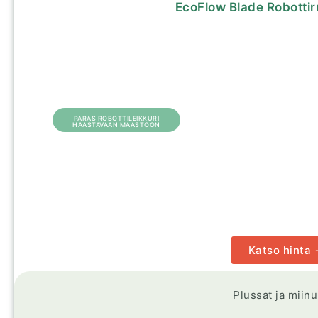
EcoFlow Blade Robottir
PARAS ROBOTTILEIKKURI
HAASTAVAAN MAASTOON
Katso hinta
Plussat ja miin