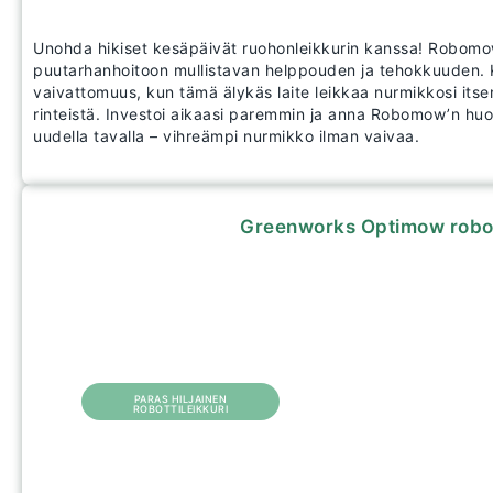
Unohda hikiset kesäpäivät ruohonleikkurin kanssa! Robomow
puutarhanhoitoon mullistavan helppouden ja tehokkuuden.
vaivattomuus, kun tämä älykäs laite leikkaa nurmikkosi itsen
rinteistä. Investoi aikaasi paremmin ja anna Robomow’n huol
uudella tavalla – vihreämpi nurmikko ilman vaivaa.
Greenworks Optimow robot
PARAS HILJAINEN
ROBOTTILEIKKURI