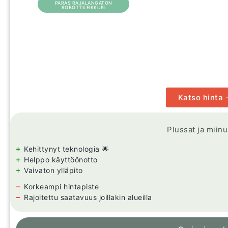
PARAS RAJALANGATON
ROBOTTILEIKKURI
Katso hinta
Plussat ja miin
+
Kehittynyt teknologia 🌟
+
Helppo käyttöönotto
+
Vaivaton ylläpito
−
Korkeampi hintapiste
−
Rajoitettu saatavuus joillakin alueilla