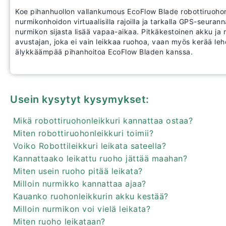
Koe pihanhuollon vallankumous EcoFlow Blade robottiruohonl
nurmikonhoidon virtuaalisilla rajoilla ja tarkalla GPS-seurann
nurmikon sijasta lisää vapaa-aikaa. Pitkäkestoinen akku ja 
avustajan, joka ei vain leikkaa ruohoa, vaan myös kerää le
älykkäämpää pihanhoitoa EcoFlow Bladen kanssa.
Usein kysytyt kysymykset:
Mikä robottiruohonleikkuri kannattaa ostaa?
Miten robottiruohonleikkuri toimii?
Voiko Robottileikkuri leikata sateella?
Kannattaako leikattu ruoho jättää maahan?
Miten usein ruoho pitää leikata?
Milloin nurmikko kannattaa ajaa?
Kauanko ruohonleikkurin akku kestää?
Milloin nurmikon voi vielä leikata?
Miten ruoho leikataan?