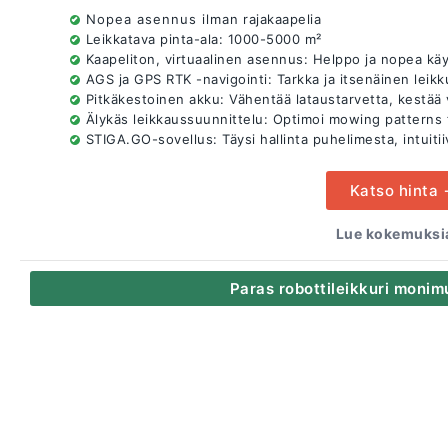
Nopea asennus ilman rajakaapelia
Leikkatava pinta-ala: 1000-5000 m²
Kaapeliton, virtuaalinen asennus: Helppo ja nopea kä
AGS ja GPS RTK -navigointi: Tarkka ja itsenäinen leikk
Pitkäkestoinen akku: Vähentää lataustarvetta, kestää 
Älykäs leikkaussuunnittelu: Optimoi mowing patterns 
STIGA.GO-sovellus: Täysi hallinta puhelimesta, intuitii
Katso hinta
Lue kokemuksia
Paras robottileikkuri monim