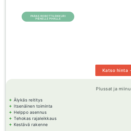
PARAS ROBOTTILEIKKURI
PIENELLE PIHALLE
Katso hinta
Plussat ja miin
+
Älykäs reititys
+
Itsenäinen toiminta
+
Helppo asennus
+
Tehokas rajaleikkaus
+
Kestävä rakenne