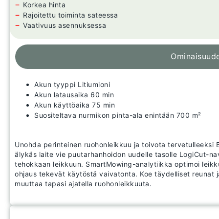
−
Korkea hinta
−
Rajoitettu toiminta sateessa
−
Vaativuus asennuksessa
Ominaisuud
Akun tyyppi Litiumioni
Akun latausaika 60 min
Akun käyttöaika 75 min
Suositeltava nurmikon pinta-ala enintään 700 m²
Unohda perinteinen ruohonleikkuu ja toivota tervetulleeksi
älykäs laite vie puutarhanhoidon uudelle tasolle LogiCut-nav
tehokkaan leikkuun. SmartMowing-analytiikka optimoi leikk
ohjaus tekevät käytöstä vaivatonta. Koe täydelliset reunat
muuttaa tapasi ajatella ruohonleikkuuta.