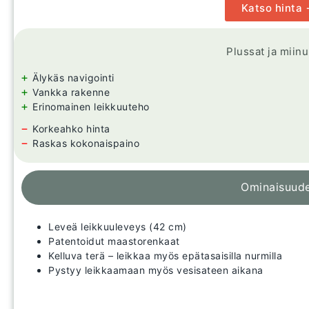
Katso hinta
Plussat ja miin
+
Älykäs navigointi
+
Vankka rakenne
+
Erinomainen leikkuuteho
−
Korkeahko hinta
−
Raskas kokonaispaino
Ominaisuud
Leveä leikkuuleveys (42 cm)
Patentoidut maastorenkaat
Kelluva terä – leikkaa myös epätasaisilla nurmilla
Pystyy leikkaamaan myös vesisateen aikana