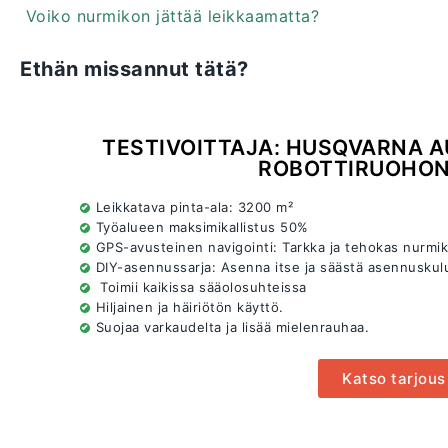
Voiko nurmikon jättää leikkaamatta?
Ethän missannut tätä?
TESTIVOITTAJA: HUSQVARNA 
ROBOTTIRUOHON
Leikkatava pinta-ala: 3200 m²
Työalueen maksimikallistus 50%
GPS-avusteinen navigointi: Tarkka ja tehokas nurmi
DIY-asennussarja: Asenna itse ja säästä asennuskul
Toimii kaikissa sääolosuhteissa
Hiljainen ja häiriötön käyttö.
Suojaa varkaudelta ja lisää mielenrauhaa.
Katso tarjou