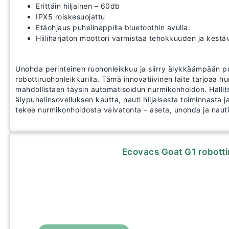
Erittäin hiljainen – 60db
IPX5 roiskesuojattu
Etäohjaus puhelinappilla bluetoothin avulla.
Hiiliharjaton moottori varmistaa tehokkuuden ja kest
Unohda perinteinen ruohonleikkuu ja siirry älykkäämpään
robottiruohonleikkurilla. Tämä innovatiivinen laite tarjoaa 
mahdollistaen täysin automatisoidun nurmikonhoidon. Hallits
älypuhelinsovelluksen kautta, nauti hiljaisesta toiminnasta 
tekee nurmikonhoidosta vaivatonta – aseta, unohda ja nauti
Ecovacs Goat G1 robotti