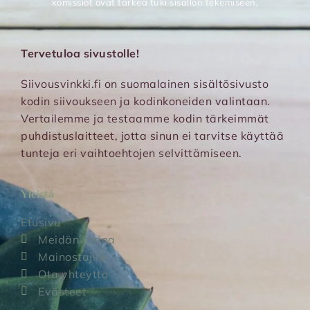
komissiot ovat tärkeä tuki sisällön tekemiseen.
Tervetuloa sivustolle!
Siivousvinkki.fi on suomalainen sisältösivusto
kodin siivoukseen ja kodinkoneiden valintaan.
Vertailemme ja testaamme kodin tärkeimmät
puhdistuslaitteet, jotta sinun ei tarvitse käyttää
tunteja eri vaihtoehtojen selvittämiseen.
Yleistä
Etusivu
Meidän tarina
Mainostajille
Ota yhteyttä
Evästeet