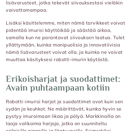
lisävarusteet, jotka tekevät siivouksestasi vieläkin
vaivattomampaa.
Lisäksi käsittelemme, miten nämä tarvikkeet voivat
pidentää imurisi käyttöikää ja säästää aikaa,
samalla kun ne parantavat siivouksen laatua. Tulet
yllättymään, kuinka monipuolisia ja innovatiivisia
nämä lisävarusteet voivat olla, ja kuinka ne voivat
muuttaa käsityksesi robotti-imurin käytöstä.
Erikoisharjat ja suodattimet:
Avain puhtaampaan kotiin
Robotti-imurisi harjat ja suodattimet ovat kuin sen
sydän ja keuhkot. Ne määrittävät, kuinka hyvin se
pystyy imuroimaan likaa ja pölyä. Markkinoilla on
laaja valikoima harjoja, jotka on suunniteltu
erilaisille pinnoille ja likatyypeille. Esimerkiksi