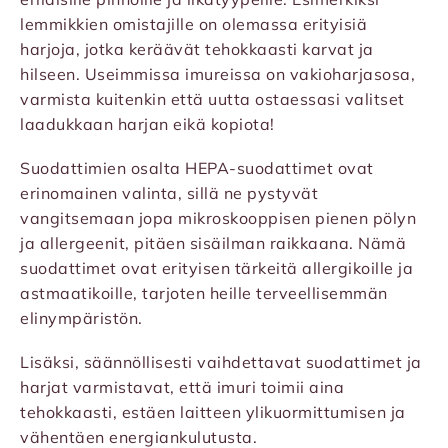
lemmikkien omistajille on olemassa erityisiä
harjoja, jotka keräävät tehokkaasti karvat ja
hilseen. Useimmissa imureissa on vakioharjasosa,
varmista kuitenkin että uutta ostaessasi valitset
laadukkaan harjan eikä kopiota!
Suodattimien osalta HEPA-suodattimet ovat
erinomainen valinta, sillä ne pystyvät
vangitsemaan jopa mikroskooppisen pienen pölyn
ja allergeenit, pitäen sisäilman raikkaana. Nämä
suodattimet ovat erityisen tärkeitä allergikoille ja
astmaatikoille, tarjoten heille terveellisemmän
elinympäristön.
Lisäksi, säännöllisesti vaihdettavat suodattimet ja
harjat varmistavat, että imuri toimii aina
tehokkaasti, estäen laitteen ylikuormittumisen ja
vähentäen energiankulutusta.