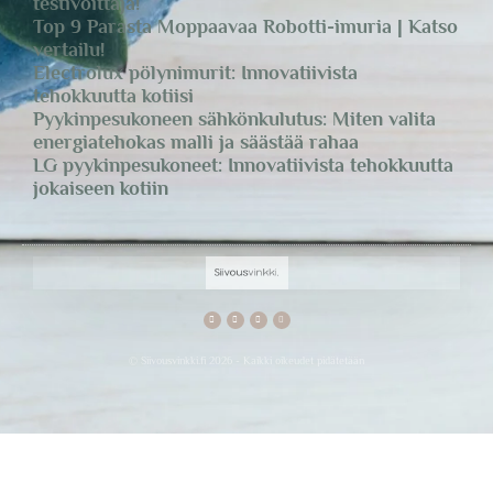
testivoittaja!
Top 9 Parasta Moppaavaa Robotti-imuria | Katso
vertailu!
Electrolux pölynimurit: Innovatiivista
tehokkuutta kotiisi
Pyykinpesukoneen sähkönkulutus: Miten valita
energiatehokas malli ja säästää rahaa
LG pyykinpesukoneet: Innovatiivista tehokkuutta
jokaiseen kotiin
© Siivousvinkki.fi 2026 - Kaikki oikeudet pidätetään