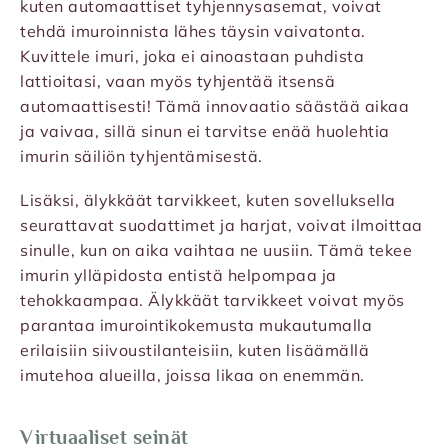
kuten automaattiset tyhjennysasemat, voivat
tehdä imuroinnista lähes täysin vaivatonta.
Kuvittele imuri, joka ei ainoastaan puhdista
lattioitasi, vaan myös tyhjentää itsensä
automaattisesti! Tämä innovaatio säästää aikaa
ja vaivaa, sillä sinun ei tarvitse enää huolehtia
imurin säiliön tyhjentämisestä.
Lisäksi, älykkäät tarvikkeet, kuten sovelluksella
seurattavat suodattimet ja harjat, voivat ilmoittaa
sinulle, kun on aika vaihtaa ne uusiin. Tämä tekee
imurin ylläpidosta entistä helpompaa ja
tehokkaampaa. Älykkäät tarvikkeet voivat myös
parantaa imurointikokemusta mukautumalla
erilaisiin siivoustilanteisiin, kuten lisäämällä
imutehoa alueilla, joissa likaa on enemmän.
Virtuaaliset seinät