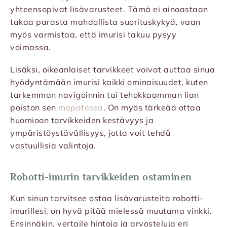
yhteensopivat lisävarusteet. Tämä ei ainoastaan
takaa parasta mahdollista suorituskykyä, vaan
myös varmistaa, että imurisi takuu pysyy
voimassa.
Lisäksi, oikeanlaiset tarvikkeet voivat auttaa sinua
hyödyntämään imurisi kaikki ominaisuudet, kuten
tarkemman navigoinnin tai tehokkaamman lian
poiston sen
mopatessa
. On myös tärkeää ottaa
huomioon tarvikkeiden kestävyys ja
ympäristöystävällisyys, jotta voit tehdä
vastuullisia valintoja.
Robotti-imurin tarvikkeiden ostaminen
Kun sinun tarvitsee ostaa lisävarusteita robotti-
imurillesi, on hyvä pitää mielessä muutama vinkki.
Ensinnäkin, vertaile hintoja ja arvosteluja eri