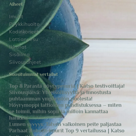
Aiheet
Imurit
Pyykkihuolto
Kodinkoneet
Lattianpesu
Ikkunat
Sisäilma
Siivousohjeet
Suosituimmat vertailut
Top 8 Parasta höyrypesuria | Katso testivoittaja!
Siivouspäivä: Yhteisöllisyyttä ja innostusta
puhtaamman ympäristön puolesta!
Höyrymoppi lattioiden puhdistuksessa – miten
se toimii, mihin sopii ja milloin kannattaa
hankkia
Lumen syvyys: Talven valkoinen peite paljastaa
Parhaat Robotti-imurit Top 9 vertailussa | Katso