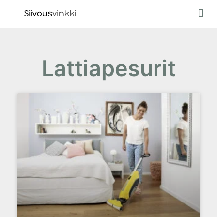
Ulkotiloje
Lattiapesurit