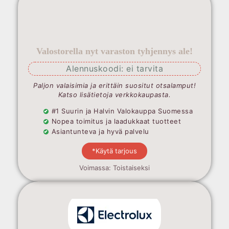
Valostorella nyt varaston tyhjennys ale!
Alennuskoodi: ei tarvita
Paljon valaisimia ja erittäin suositut otsalamput!
Katso lisätietoja verkkokaupasta.
#1 Suurin ja Halvin Valokauppa Suomessa
Nopea toimitus ja laadukkaat tuotteet
Asiantunteva ja hyvä palvelu
*Käytä tarjous
Voimassa: Toistaiseksi