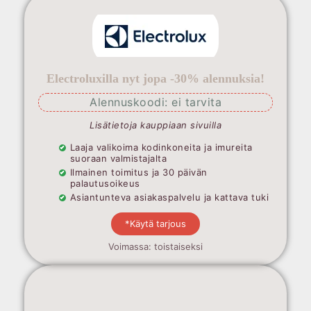
Electroluxilla nyt jopa -30% alennuksia!
Alennuskoodi: ei tarvita
Lisätietoja kauppiaan sivuilla
Laaja valikoima kodinkoneita ja imureita
suoraan valmistajalta
Ilmainen toimitus ja 30 päivän
palautusoikeus
Asiantunteva asiakaspalvelu ja kattava tuki
*Käytä tarjous
Voimassa: toistaiseksi