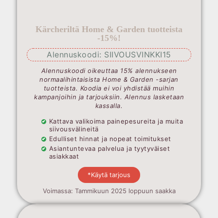
Kärcheriltä Home & Garden tuotteista
-15%!
Alennuskoodi: SIIVOUSVINKKI15
Alennuskoodi oikeuttaa 15% alennukseen
normaalihintaisista Home & Garden -sarjan
tuotteista. Koodia ei voi yhdistää muihin
kampanjoihin ja tarjouksiin. Alennus lasketaan
kassalla.
Kattava valikoima painepesureita ja muita
siivousvälineitä
Edulliset hinnat ja nopeat toimitukset
Asiantuntevaa palvelua ja tyytyväiset
asiakkaat
*Käytä tarjous
Voimassa: Tammikuun 2025 loppuun saakka