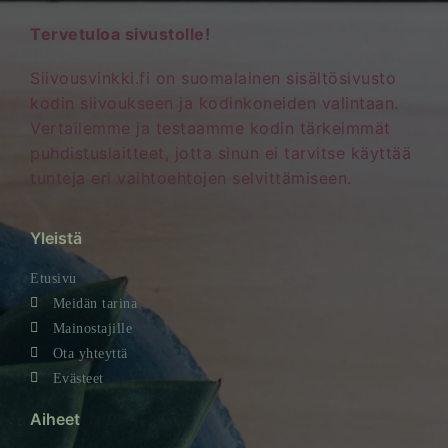
Tervetuloa sivustolle!
Siivousvinkki.fi on suomalainen sisältösivusto
kodin siivoukseen ja kodinkoneiden valintaan.
Vertailemme ja testaamme kodin tärkeimmät
puhdistuslaitteet, jotta sinun ei tarvitse käyttää
tunteja eri vaihtoehtojen selvittämiseen.
Yleistä
Etusivu
Meidän tarina
Mainostajille
Ota yhteyttä
Evästeet
Aiheet