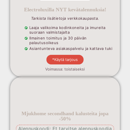
Electroluxilla NYT kevätalennuksia!
Tarkista lisätietoja verkkokaupasta.
Laaja valikoima kodinkoneita ja imureita
suoraan valmistajalta
Ilmainen toimitus ja 30 päivän
palautusoikeus
Asiantunteva asiakaspalvelu ja kattava tuki
*Käytä tarjous
Voimassa: toistaiseksi
Mjukhome secondhand kalusteita jopa
-50%
Alennuskoodi: Et tarvitse alennuskoodia