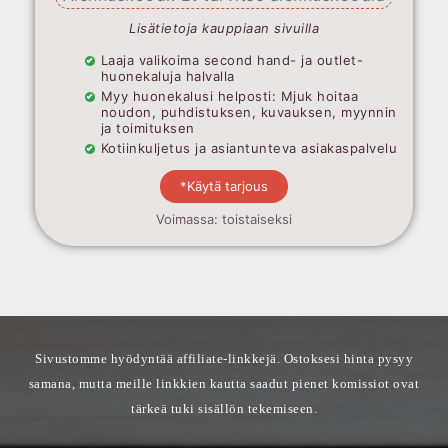
Lisätietoja kauppiaan sivuilla
Laaja valikoima second hand- ja outlet-
huonekaluja halvalla
Myy huonekalusi helposti: Mjuk hoitaa
noudon, puhdistuksen, kuvauksen, myynnin
ja toimituksen
Kotiinkuljetus ja asiantunteva asiakaspalvelu
*Käytä tarjous
Voimassa: toistaiseksi
Sivustomme hyödyntää affiliate-linkkejä. Ostoksesi hinta pysyy
samana, mutta meille linkkien kautta saadut pienet komissiot ovat
tärkeä tuki sisällön tekemiseen.