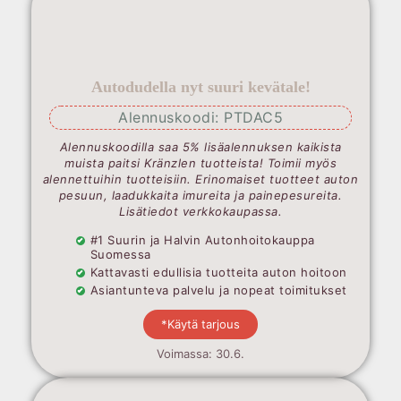
Autodudella nyt suuri kevätale!
Alennuskoodi: PTDAC5
Alennuskoodilla saa 5% lisäalennuksen kaikista
muista paitsi Kränzlen tuotteista! Toimii myös
alennettuihin tuotteisiin. Erinomaiset tuotteet auton
pesuun, laadukkaita imureita ja painepesureita.
Lisätiedot verkkokaupassa.
#1 Suurin ja Halvin Autonhoitokauppa
Suomessa
Kattavasti edullisia tuotteita auton hoitoon
Asiantunteva palvelu ja nopeat toimitukset
*Käytä tarjous
Voimassa: 30.6.