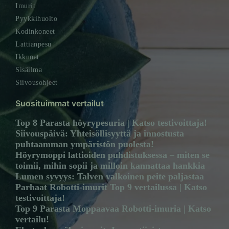
Imurit
Pyykkihuolto
Kodinkoneet
Lattianpesu
Ikkunat
Sisäilma
Siivousohjeet
Suosituimmat vertailut
Top 8 Parasta höyrypesuria | Katso testivoittaja!
Siivouspäivä: Yhteisöllisyyttä ja innostusta
puhtaamman ympäristön puolesta!
Höyrymoppi lattioiden puhdistuksessa – miten se
toimii, mihin sopii ja milloin kannattaa hankkia
Lumen syvyys: Talven valkoinen peite paljastaa
Parhaat Robotti-imurit Top 9 vertailussa | Katso
testivoittaja!
Top 9 Parasta Moppaavaa Robotti-imuria | Katso
vertailu!