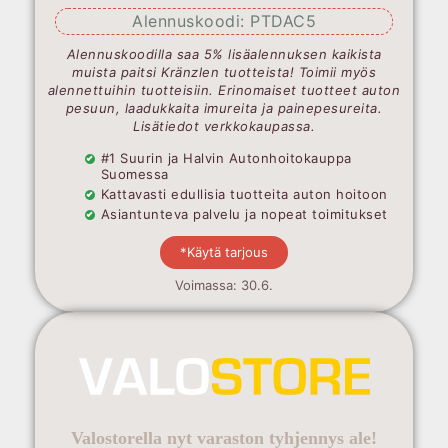
Alennuskoodi: PTDAC5
Alennuskoodilla saa 5% lisäalennuksen kaikista
muista paitsi Kränzlen tuotteista! Toimii myös
alennettuihin tuotteisiin. Erinomaiset tuotteet auton
pesuun, laadukkaita imureita ja painepesureita.
Lisätiedot verkkokaupassa.
#1 Suurin ja Halvin Autonhoitokauppa
Suomessa
Kattavasti edullisia tuotteita auton hoitoon
Asiantunteva palvelu ja nopeat toimitukset
*Käytä tarjous
Voimassa: 30.6.
Valostorella nyt varaston tyhjennys ale!