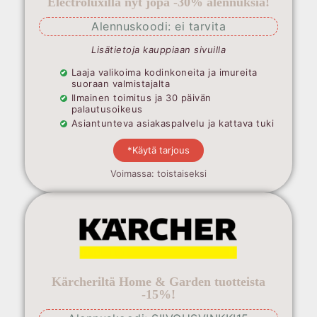
Electroluxilla nyt jopa -30% alennuksia!
Alennuskoodi: ei tarvita
Lisätietoja kauppiaan sivuilla
Laaja valikoima kodinkoneita ja imureita
suoraan valmistajalta
Ilmainen toimitus ja 30 päivän
palautusoikeus
Asiantunteva asiakaspalvelu ja kattava tuki
*Käytä tarjous
Voimassa: toistaiseksi
Kärcheriltä Home & Garden tuotteista
-15%!