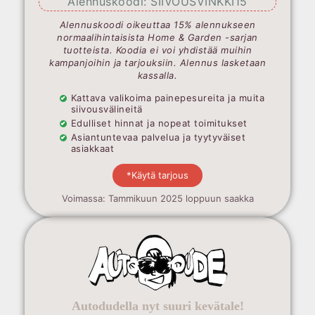
Alennuskoodi: SIIVOUSVINKKI15
Alennuskoodi oikeuttaa 15% alennukseen
normaalihintaisista Home & Garden -sarjan
tuotteista. Koodia ei voi yhdistää muihin
kampanjoihin ja tarjouksiin. Alennus lasketaan
kassalla.
Kattava valikoima painepesureita ja muita
siivousvälineitä
Edulliset hinnat ja nopeat toimitukset
Asiantuntevaa palvelua ja tyytyväiset
asiakkaat
*Käytä tarjous
Voimassa: Tammikuun 2025 loppuun saakka
Autodudella nyt suuri kevätale!