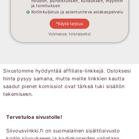
noudon, puhdistuksen, kuvauksen, myynnin
ja toimituksen
Kotiinkuljetus ja asiantunteva asiakaspalvelu
*Käytä tarjous
Voimassa: toistaiseksi
Sivustomme hyödyntää affiliate-linkkejä. Ostoksesi
hinta pysyy samana, mutta meille linkkien kautta
saadut pienet komissiot ovat tärkeä tuki sisällön
tekemiseen.
Tervetuloa sivustolle!
Siivousvinkki.fi on suomalainen sisältösivusto
kodin siivoukseen ja kodinkoneiden valintaan.