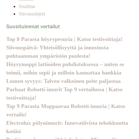
Sisäilma
Siivousohjeet
Suosituimmat vertailut
Top 8 Parasta höyrypesuria | Katso testivoittaja!
Siivouspäivä: Yhteisöllisyyttä ja innostusta
puhtaamman ympäristön puolesta!
Höyrymoppi lattioiden puhdistuksessa – miten se
toimii, mihin sopii ja milloin kannattaa hankkia
Lumen syvyys: Talven valkoinen peite paljastaa
Parhaat Robotti-imurit Top 9 vertailussa | Katso
testivoittaja!
Top 9 Parasta Moppaavaa Robotti-imuria | Katso
vertailu!
Electrolux pölynimurit: Innovatiivista tehokkuutta
kotiisi