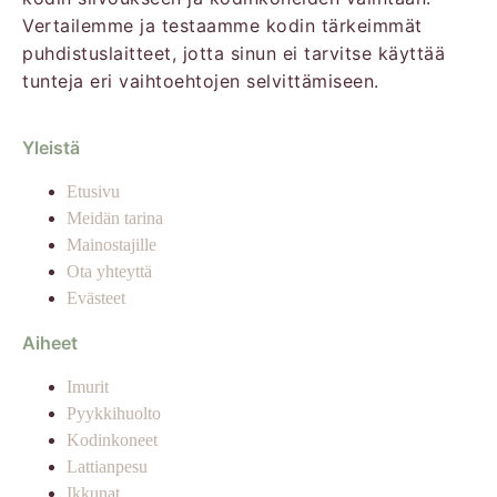
Vertailemme ja testaamme kodin tärkeimmät
puhdistuslaitteet, jotta sinun ei tarvitse käyttää
tunteja eri vaihtoehtojen selvittämiseen.
Yleistä
Etusivu
Meidän tarina
Mainostajille
Ota yhteyttä
Evästeet
Aiheet
Imurit
Pyykkihuolto
Kodinkoneet
Lattianpesu
Ikkunat