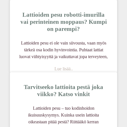
Lattioiden pesu robotti-imurilla
vai perinteinen moppaus? Kumpi
on parempi?
Lattioiden pesu ei ole vain siivousta, vaan myös
tärkeä osa kodin hyvinvointia. Puhtaat lattiat
luovat viihtyisyyttä ja vaikuttavat jopa terveyteen,
Lue lisää..
Tarvitseeko lattioita pestä joka
viikko? Katso vinkit
Lattioiden pesu – tuo kodinhoidon
ikuisuuskysymys. Kuinka usein lattioita
oikeastaan pitää pestä? Riittääkö kerran