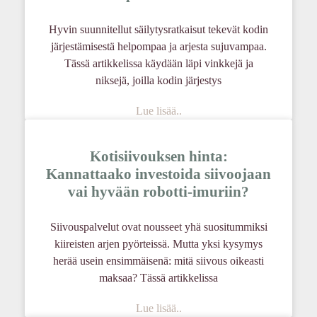
Hyvin suunnitellut säilytysratkaisut tekevät kodin
järjestämisestä helpompaa ja arjesta sujuvampaa.
Tässä artikkelissa käydään läpi vinkkejä ja
niksejä, joilla kodin järjestys
Lue lisää..
Kotisiivouksen hinta:
Kannattaako investoida siivoojaan
vai hyvään robotti-imuriin?
Siivouspalvelut ovat nousseet yhä suositummiksi
kiireisten arjen pyörteissä. Mutta yksi kysymys
herää usein ensimmäisenä: mitä siivous oikeasti
maksaa? Tässä artikkelissa
Lue lisää..