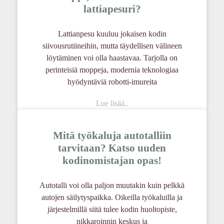
lattiapesuri?
Lattianpesu kuuluu jokaisen kodin
siivousrutiineihin, mutta täydellisen välineen
löytäminen voi olla haastavaa. Tarjolla on
perinteisiä moppeja, modernia teknologiaa
hyödyntäviä robotti-imureita
Lue lisää..
Mitä työkaluja autotalliin
tarvitaan? Katso uuden
kodinomistajan opas!
Autotalli voi olla paljon muutakin kuin pelkkä
autojen säilytyspaikka. Oikeilla työkaluilla ja
järjestelmillä siitä tulee kodin huoltopiste,
nikkaroinnin keskus ja