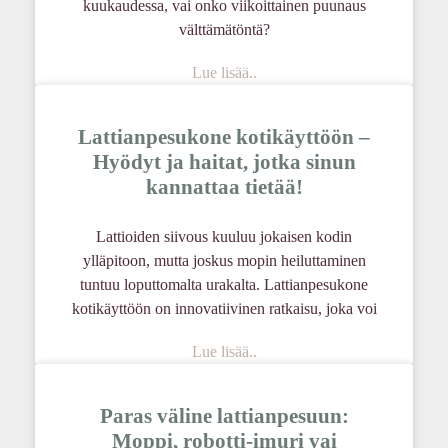
kuukaudessa, vai onko viikoittainen puunaus
välttämätöntä?
Lue lisää..
Lattianpesukone kotikäyttöön –
Hyödyt ja haitat, jotka sinun
kannattaa tietää!
Lattioiden siivous kuuluu jokaisen kodin
ylläpitoon, mutta joskus mopin heiluttaminen
tuntuu loputtomalta urakalta. Lattianpesukone
kotikäyttöön on innovatiivinen ratkaisu, joka voi
Lue lisää..
Paras väline lattianpesuun:
Moppi, robotti-imuri vai