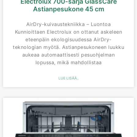
Electrolux 700-sarja GlassCare
Astianpesukone 45 cm
AirDry-kuivaustekniikka – Luontoa
Kunnioittaen Electrolux on ottanut askeleen
eteenpäin ekologisuudessa AirDry-
teknologian myötä. Astianpesukoneen luukku
aukeaa automaattisesti pesuohjelman
lopussa, mikä mahdollistaa
LUE LISÄÄ..