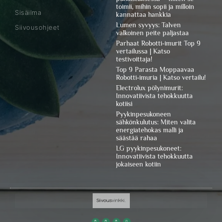
toimii, mihin sopii ja milloin
Sisäilma
kannattaa hankkia
Lumen syvyys: Talven
Siivousohjeet
valkoinen peite paljastaa
Parhaat Robotti-imurit Top 9
vertailussa | Katso
testivoittaja!
Top 9 Parasta Moppaavaa
Robotti-imuria | Katso vertailu!
Electrolux pölynimurit:
Innovatiivista tehokkuutta
kotiisi
Pyykinpesukoneen
sähkönkulutus: Miten valita
energiatehokas malli ja
säästää rahaa
LG pyykinpesukoneet:
Innovatiivista tehokkuutta
jokaiseen kotiin