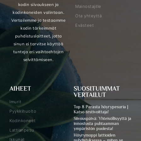
kodin siivoukseen ja
Mainostajille
kodinkoneiden valintaan.
Ota yhteyttä
Vertailemme ja testaamme
Evästeet
kodin tärkeimmät
puhdistuslaitteet, jotta
sinun ei tarvitse käyttää
tunteja eri vaihtoehtojen
selvittämiseen.
AIHEET
SUOSITUIMMAT
VERTAILUT
Imurit
Top 8 Parasta höyrypesuria |
Pyykkihuolto
Katso testivoittaja!
Siivouspäivä: Yhteisöllisyyttä ja
Kodinkoneet
innostusta puhtaamman
ympäristön puolesta!
Lattianpesu
Höyrymoppi lattioiden
Ikkunat
puhdistuksessa – miten se