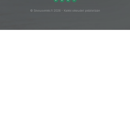
© Siivousvinkki.fi 2026 - Kaikki oikeudet pidätetään