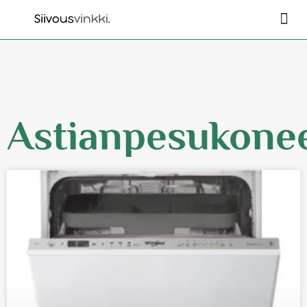
Ulkotilojen sii
Astianpesukone