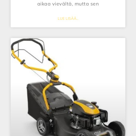
aikaa vievältä, mutta sen
LUE LISÄÄ..