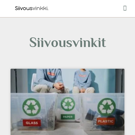
Ulkotilo
Siivousvinkit