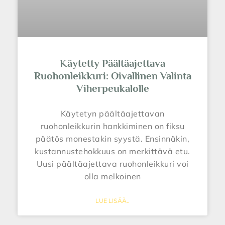
Käytetty Päältäajettava
Ruohonleikkuri: Oivallinen Valinta
Viherpeukalolle
Käytetyn päältäajettavan
ruohonleikkurin hankkiminen on fiksu
päätös monestakin syystä. Ensinnäkin,
kustannustehokkuus on merkittävä etu.
Uusi päältäajettava ruohonleikkuri voi
olla melkoinen
LUE LISÄÄ..