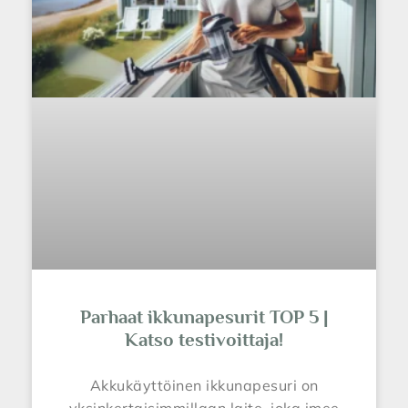
Parhaat ikkunapesurit TOP 5 |
Katso testivoittaja!
Akkukäyttöinen ikkunapesuri on
yksinkertaisimmillaan laite, joka imee