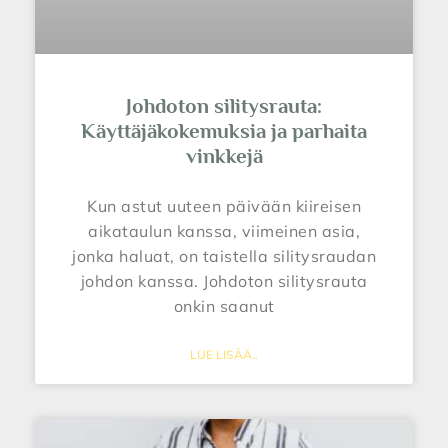
Johdoton silitysrauta:
Käyttäjäkokemuksia ja parhaita
vinkkejä
Kun astut uuteen päivään kiireisen
aikataulun kanssa, viimeinen asia,
jonka haluat, on taistella silitysraudan
johdon kanssa. Johdoton silitysrauta
onkin saanut
LUE LISÄÄ..